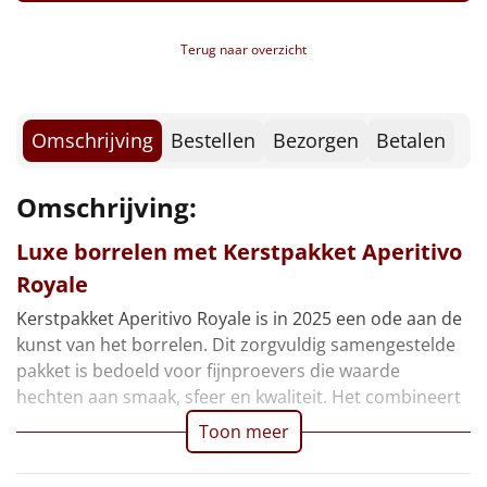
Verpakt in een feestelijke kerstdoos, 39 x 29 x 12,6
Borrelplank
cm
Terug naar overzicht
Warmtekussen
NIEUW
Slowcooker
POPULAIR
Omschrijving
Bestellen
Bezorgen
Betalen
Noodradio
NIEUW
Omschrijving:
Deken (fleece plaid)
Luxe borrelen met Kerstpakket Aperitivo
Alle artikelen
Royale
Overige
Kerstpakket Aperitivo Royale is in 2025 een ode aan de
kunst van het borrelen. Dit zorgvuldig samengestelde
Ideeën
pakket is bedoeld voor fijnproevers die waarde
hechten aan smaak, sfeer en kwaliteit. Het combineert
Personeel
Toon meer
Doe het zelf