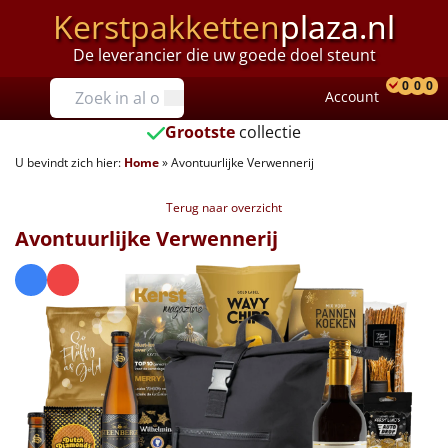
Kerstpakketten
plaza.nl
De leverancier die uw goede doel steunt
Prijzen
0
0
0
Account
Prod
Ver
W
Tot €25
Grootste
collectie
U bevindt zich hier:
Home
»
Avontuurlijke Verwennerij
€25 tot €35
Terug naar overzicht
€35 tot €40
Avontuurlijke Verwennerij
€40 tot €45
€45 tot €50
€50 tot €55
€55 tot €75