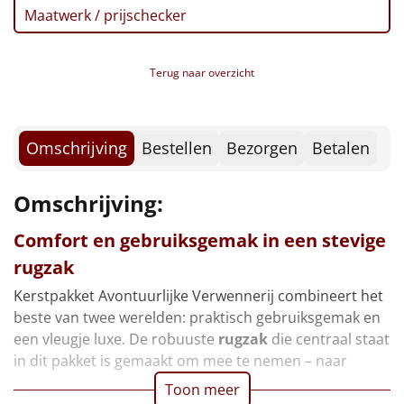
Borrelplank
Maatwerk / prijschecker
Warmtekussen
NIEUW
Terug naar overzicht
Slowcooker
POPULAIR
Noodradio
NIEUW
Omschrijving
Bestellen
Bezorgen
Betalen
Deken (fleece plaid)
Omschrijving:
Alle artikelen
Comfort en gebruiksgemak in een stevige
Overige
rugzak
Kerstpakket Avontuurlijke Verwennerij combineert het
Ideeën
beste van twee werelden: praktisch gebruiksgemak en
een vleugje luxe. De robuuste
rugzak
die centraal staat
Personeel
in dit pakket is gemaakt om mee te nemen – naar
Toon meer
Doe het zelf