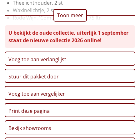
Theelichthouder, 2 st
Leuke
Waxinelichtje, 2 st
Toon meer
Rode Wijn, 'Comte Alexandre', 0,75 ltr
Goedkope
Bier, Steenberge, 25 cl, 2 st
U bekijkt de oude collectie, uiterlijk 1 september
Pretzelsticks, 40 gr
Uniek
staat de nieuwe collectie 2026 online!
Ribbelchips, 90 gr
Stroopwafel, 2 x 32 gr
Marshmallows, 140 gr
Alle thema's
Voeg toe aan verlanglijst
Pepermunt, 65 gr
Artikel
Pannenkoekenmix, 400 gr
Stuur dit pakket door
Thee, 1,5 gr, 20 st
Hitster
NIEUW
Pinda's, 100 gr
Autodrop, Kerstlimo's, 70 gr
Voeg toe aan vergelijker
Pizzarette
Kerstmagazine 2025
Verpakt in een feestelijke kerstdoos
Print deze pagina
Tas
Wake up light
Bekijk showrooms
NIEUW