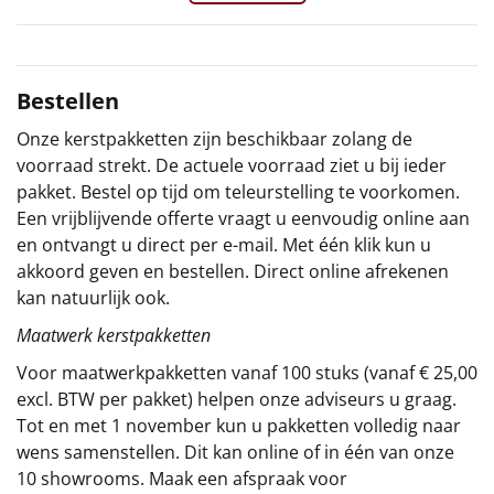
Sinterklaaspakketten
Particulier
Bestellen
Onze kerstpakketten zijn beschikbaar zolang de
Kerstgeschenken 2026
voorraad strekt. De actuele voorraad ziet u bij ieder
pakket. Bestel op tijd om teleurstelling te voorkomen.
Relatiegeschenken
Een vrijblijvende offerte vraagt u eenvoudig online aan
en ontvangt u direct per e-mail. Met één klik kun u
Cadeaubon
akkoord geven en bestellen. Direct online afrekenen
kan natuurlijk ook.
Per stuk
Maatwerk kerstpakketten
Alle overige
Voor maatwerkpakketten vanaf 100 stuks (vanaf € 25,00
excl. BTW per pakket) helpen onze adviseurs u graag.
Tot en met 1 november kun u pakketten volledig naar
wens samenstellen. Dit kan online of in één van onze
10 showrooms. Maak een afspraak voor