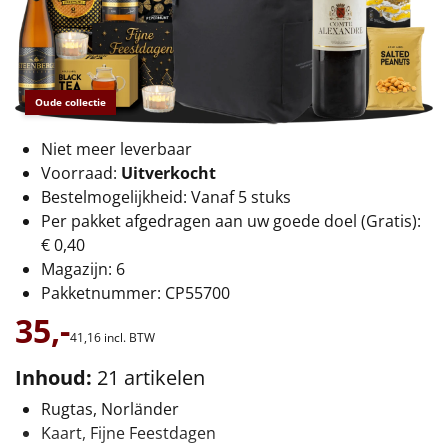
€75 tot €100
€100 en hoger
Alle kerstpakketten 2026
Oude collectie
Thema
Niet meer leverbaar
Voorraad:
Uitverkocht
Origineel
Bestelmogelijkheid: Vanaf 5 stuks
Per pakket afgedragen aan uw goede doel (Gratis):
Rituals
€ 0,40
Magazijn: 6
Luxe
Pakketnummer: CP55700
35,-
Mannen
41,
16
incl. BTW
Inhoud:
21 artikelen
Vrouwen
Rugtas, Norländer
Duurzaam
Kaart, Fijne Feestdagen