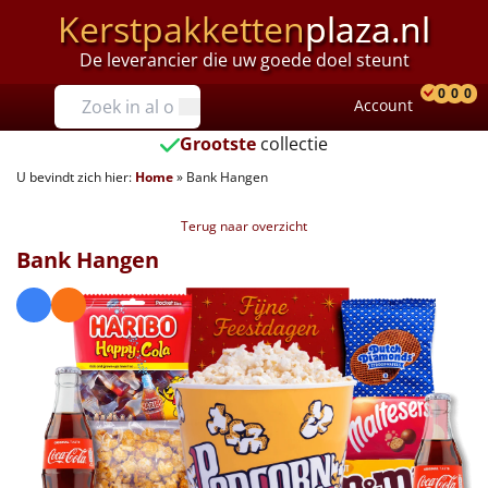
Kerstpakketten
plaza.nl
De leverancier die uw goede doel steunt
Prijzen
0
0
0
Account
Prod
Ver
W
Tot €25
Grootste
collectie
U bevindt zich hier:
Home
»
Bank Hangen
€25 tot €35
Terug naar overzicht
€35 tot €40
Bank Hangen
€40 tot €45
€45 tot €50
€50 tot €55
€55 tot €75