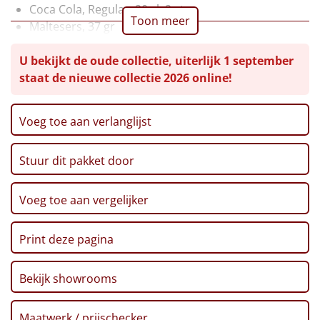
Coca Cola, Regular, 20 cl, 2 st
Toon meer
Leuke
Maltesers, 37 gr
M&M's, Pinda, 45 gr
Goedkope
U bekijkt de oude collectie, uiterlijk 1 september
Doritos bits, Honey BBQ, 30 gr
staat de nieuwe collectie 2026 online!
Haribo, Happy Cola, 75 gr
Uniek
Doritos Bits, Sweet Paprika, 33 gr
Stroopwafel, 2 x 32 gr
Voeg toe aan verlanglijst
Alle thema's
Popcorn, 50 gr
Verpakt in een feestelijke kerstdoos
Artikel
Stuur dit pakket door
Hitster
NIEUW
Voeg toe aan vergelijker
Pizzarette
Print deze pagina
Tas
Bekijk showrooms
Wake up light
NIEUW
Maatwerk / prijschecker