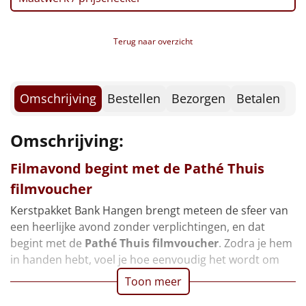
Borrelplank
Warmtekussen
NIEUW
Terug naar overzicht
Slowcooker
POPULAIR
Omschrijving
Bestellen
Bezorgen
Betalen
Noodradio
NIEUW
Deken (fleece plaid)
Omschrijving:
Filmavond begint met de
Pathé Thuis
Alle artikelen
filmvoucher
Overige
Kerstpakket Bank Hangen brengt meteen de sfeer van
een heerlijke avond zonder verplichtingen, en dat
Ideeën
begint met de
Pathé Thuis filmvoucher
. Zodra je hem
in handen hebt, voel je hoe eenvoudig het wordt om
Personeel
Toon meer
Doe het zelf