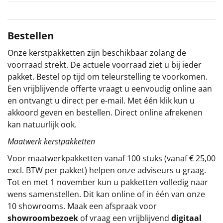
Sinterklaaspakketten
Bestellen
Particulier
Onze kerstpakketten zijn beschikbaar zolang de
Kerstgeschenken 2026
voorraad strekt. De actuele voorraad ziet u bij ieder
pakket. Bestel op tijd om teleurstelling te voorkomen.
Relatiegeschenken
Een vrijblijvende offerte vraagt u eenvoudig online aan
en ontvangt u direct per e-mail. Met één klik kun u
Cadeaubon
akkoord geven en bestellen. Direct online afrekenen
kan natuurlijk ook.
Per stuk
Maatwerk kerstpakketten
Voor maatwerkpakketten vanaf 100 stuks (vanaf € 25,00
Alle overige
excl. BTW per pakket) helpen onze adviseurs u graag.
Tot en met 1 november kun u pakketten volledig naar
wens samenstellen. Dit kan online of in één van onze
10 showrooms. Maak een afspraak voor
showroombezoek
of vraag een vrijblijvend
digitaal