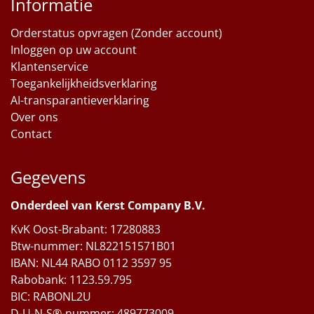
Informatie
Orderstatus opvragen (Zonder account)
Inloggen op uw account
Klantenservice
Toegankelijkheidsverklaring
AI-transparantieverklaring
Over ons
Contact
Gegevens
Onderdeel van Kerst Company B.V.
KvK Oost-Brabant: 17280883
Btw-nummer: NL822151571B01
IBAN: NL44 RABO 0112 3597 95
Rabobank: 1123.59.795
BIC: RABONL2U
D-U-N-S®-nummer: 489773009