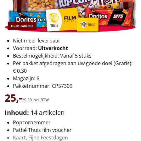
€75 tot €100
€100 en hoger
Oude collectie
Alle kerstpakketten 2026
Niet meer leverbaar
Thema
Voorraad:
Uitverkocht
Bestelmogelijkheid: Vanaf 5 stuks
Origineel
Per pakket afgedragen aan uw goede doel (Gratis):
€ 0,30
Rituals
Magazijn: 6
Pakketnummer: CP57309
Luxe
25,-
29,
30
incl. BTW
Mannen
Inhoud:
14 artikelen
Vrouwen
Popcornemmer
Pathé Thuis film voucher
Duurzaam
Kaart, Fijne Feestdagen