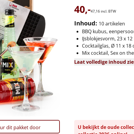
40,-
47,
16
incl. BTW
Inhoud:
10 artikelen
BBQ kubus, eenpersoon
IJsblokjesvorm, 23 x 12
Cocktailglas, Ø 11 x 18 
Mix cocktail, Sex on the
Laat volledige inhoud zi
U bekijkt de oude collec
ur dit pakket door