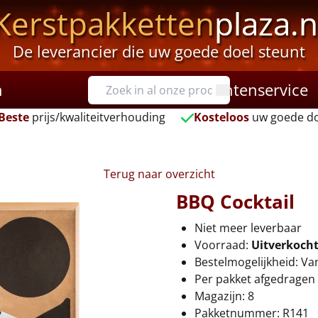
Kerstpakketten
plaza.n
De leverancier die uw goede doel steunt
n
Klantenservice
Beste
prijs/kwaliteitverhouding
Kosteloos
uw goede do
Terug naar overzicht
BBQ Cocktail
Niet meer leverbaar
Voorraad:
Uitverkoch
Bestelmogelijkheid: Va
Per pakket afgedragen 
Magazijn: 8
Pakketnummer: R141