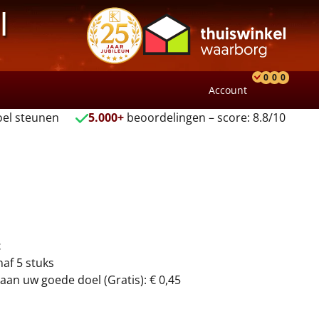
l
0
0
0
Account
Product
Verlang
Wink
el steunen
5.000+
beoordelingen – score: 8.8/10
t
naf 5 stuks
aan uw goede doel (Gratis): € 0,45