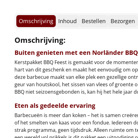
Omschrijving
Inhoud
Bestellen
Bezorgen
Omschrijving:
Buiten genieten met een Norländer BBQ
Kerstpakket BBQ Feest is gemaakt voor de momente
hart van dit geschenk en maakt het eenvoudig om op 
deze barbecue maakt van elke plek een gezellige ontmo
geur van houtskool, het sissen van vlees of groente o
BBQ niet seizoensgebonden is, kan hij het hele jaar d
Eten als gedeelde ervaring
Barbecueën is meer dan koken – het is samen creëren
of het smelten van kaas voor een fondue. Iedereen doe
strak programma, geen tijdsdruk. Alleen ruimte om te
een wereld vol prikkels is dit pakket een uitnodigin