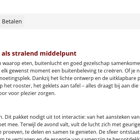
Betalen
 als stralend middelpunt
n waarop eten, buitenlucht en goed gezelschap samenkom
elk gewenst moment een buitenbeleving te creëren. Of je nu
etingsplek. Dankzij het lichte ontwerp en de uitklapbare po
p het rooster, het geklets aan tafel – alles draagt bij aan 
oor voor plezier zorgen.
. Dit pakket nodigt uit tot interactie: van het aansteken 
t mee. Terwijl de avond valt, vult de lucht zich met geurig
 proeven, te delen en samen te genieten. De sfeer ontstaat 
g om te vertragen en de essentie van samenzijn te herontdekk