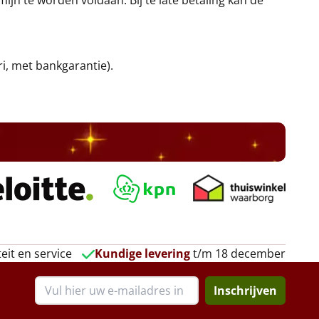
jn te worden voldaan. Bij te late betaling kan de
ri, met bankgarantie).
eit en service
Kundige levering
t/m 18 december
Inschrijven