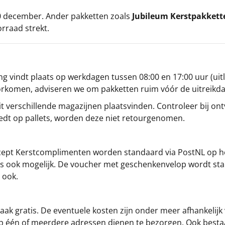
 20 december. Ander pakketten zoals
Jubileum Kerstpakkett
orraad strekt.
g vindt plaats op werkdagen tussen 08:00 en 17:00 uur (uitl
oorkomen, adviseren we om pakketten ruim vóór de uitreikd
t verschillende magazijnen plaatsvinden. Controleer bij ontv
iedt op pallets, worden deze niet retourgenomen.
cept
Kerstcomplimenten
worden standaard via PostNL op h
s is ook mogelijk. De voucher met geschenkenvelop wordt sta
 ook.
ak gratis. De eventuele kosten zijn onder meer afhankelijk
op één of meerdere adressen dienen te bezorgen. Ook besta