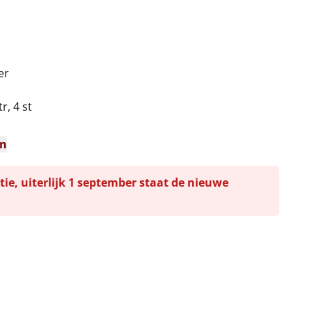
er
r, 4 st
n
en
tie, uiterlijk 1 september staat de nieuwe