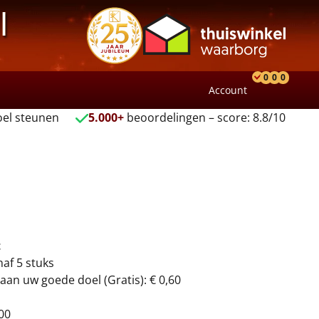
l
0
0
0
Account
Product
Verlang
Wink
el steunen
5.000+
beoordelingen – score: 8.8/10
t
naf 5 stuks
aan uw goede doel (Gratis): € 0,60
00