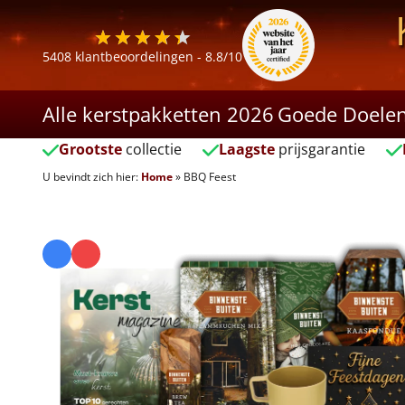
5408
klantbeoordelingen -
8.8
/10
Alle kerstpakketten 2026
Goede Doele
Grootste
collectie
Laagste
prijsgarantie
U bevindt zich hier:
Home
»
BBQ Feest