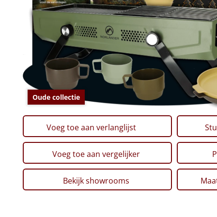
Oude collectie
Voeg toe aan verlanglijst
Stu
Voeg toe aan vergelijker
P
Bekijk showrooms
Maat