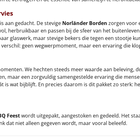
rvies
is aan gedacht. De stevige
Norländer Borden
zorgen voor ee
lvol, herbruikbaar en passen bij de sfeer van het buitenleve
ekbaar glaswerk, maar stevige bekers die tegen een stootje
et verschil: geen wegwerpmoment, maar een ervaring die klop
 momenten. We hechten steeds meer waarde aan beleving, du
en, maar een zorgvuldig samengestelde ervaring die mensen
át is wat bijblijft. En precies daarom is dit pakket zo ster
BQ Feest
wordt uitgepakt, aangestoken en gedeeld. Het staa
nk dat niet alleen gegeven wordt, maar vooral beleefd.