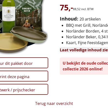
75,-
88,
52
incl. BTW
Inhoud:
20 artikelen
BBQ met Grill, Norländ
Norländer Borden, 4 st
Norländer Beker, 0,34 lt
Kaart, Fijne Feestdage
Laat volledige inhoud zi
U bekijkt de oude collec
ur dit pakket door
collectie 2026 online!
rint deze pagina
werk / prijschecker
Terug naar overzicht