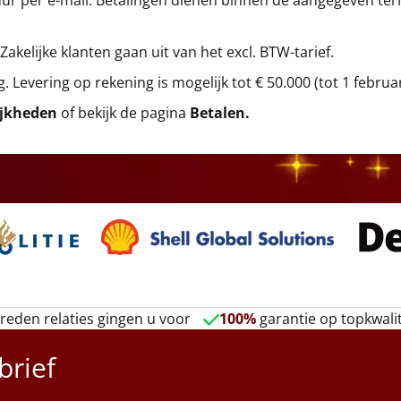
r per e-mail. Betalingen dienen binnen de aangegeven termi
 Zakelijke klanten gaan uit van het excl. BTW-tarief.
g. Levering op rekening is mogelijk tot € 50.000 (tot 1 februa
ijkheden
of bekijk de pagina
Betalen
.
reden relaties gingen u voor
100%
garantie op topkwalit
brief