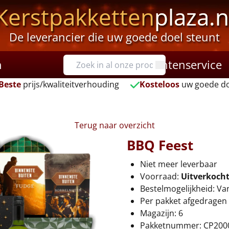
Kerstpakketten
plaza.n
De leverancier die uw goede doel steunt
n
Klantenservice
Beste
prijs/kwaliteitverhouding
Kosteloos
uw goede do
Terug naar overzicht
BBQ Feest
Niet meer leverbaar
Voorraad:
Uitverkoch
Bestelmogelijkheid: Va
Per pakket afgedragen 
Magazijn: 6
Pakketnummer: CP200