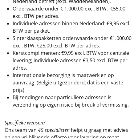
Nederland betreft (excl. Waddeneilanden).
Orderwaarde onder €
1.000,00
excl. BTW.
€55,00
excl. BTW
per adres.
Individuele adressen binnen Nederland: €9,95 excl.
BTW per pakket.
Sinterklaaspakketten orderwaarde onder €
1.000,00
excl. BTW: €25,00 excl. BTW per adres.
Kerstcomplimenten: €9,95 excl. BTW voor centrale
levering; individuele adressen €3,50 excl. BTW per
adres.
Internationale bezorging is maatwerk en op
aanvraag. (België uitgezonderd, dat is een vaste
prijs).
Bij zendingen naar particuliere adressen is
verzending op eigen risico bij breuk of vermissing.
Specifieke wensen?
Ons team van
45 specialisten
helpt u graag met advies
en een vrijblijvende offerte voor levering op maat.