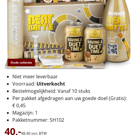
€75 tot €100
€100 en hoger
Alle kerstpakketten 2026
Thema
Origineel
Oude collectie
Rituals
Niet meer leverbaar
Voorraad:
Uitverkocht
Luxe
Bestelmogelijkheid: Vanaf 10 stuks
Per pakket afgedragen aan uw goede doel (Gratis):
Mannen
€ 0,45
Magazijn: 1
Vrouwen
Pakketnummer: SH102
40,-
Duurzaam
48,
40
incl. BTW