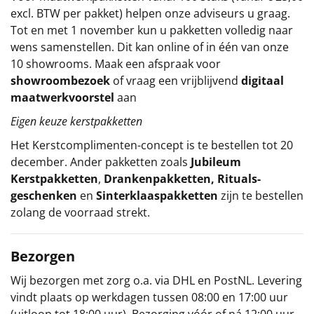
excl. BTW per pakket) helpen onze adviseurs u graag.
Tot en met 1 november kun u pakketten volledig naar
wens samenstellen. Dit kan online of in één van onze
10 showrooms. Maak een afspraak voor
showroombezoek
of vraag een vrijblijvend
digitaal
maatwerkvoorstel
aan
Eigen keuze kerstpakketten
Het
Kerstcomplimenten
-concept
is te bestellen tot 20
december. Ander pakketten zoals
Jubileum
Kerstpakketten
,
Drankenpakketten
,
Rituals-
geschenken
en
Sinterklaaspakketten
zijn te bestellen
zolang de voorraad strekt.
Bezorgen
Wij bezorgen met zorg o.a. via DHL en PostNL. Levering
vindt plaats op werkdagen tussen 08:00 en 17:00 uur
(uitloop tot 18:00 uur). Bezorging vóór of ná 12:00 uur