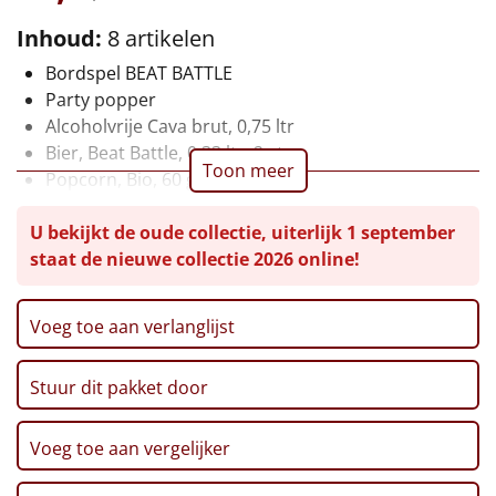
Leuke
Inhoud:
8 artikelen
Bordspel BEAT BATTLE
Goedkope
Party popper
Alcoholvrije Cava brut, 0,75 ltr
Uniek
Bier, Beat Battle, 0,33 ltr, 2 st
Toon meer
Popcorn, Bio, 60 gr
Alle thema's
Chips, Vegan, 90 gr
U bekijkt de oude collectie, uiterlijk 1 september
Verpakt in een feestelijke geschenkdoos, 38 x 28 x
Artikel
staat de nieuwe collectie 2026 online!
12 cm
Hitster
NIEUW
Voeg toe aan verlanglijst
Pizzarette
Stuur dit pakket door
Tas
Voeg toe aan vergelijker
Wake up light
NIEUW