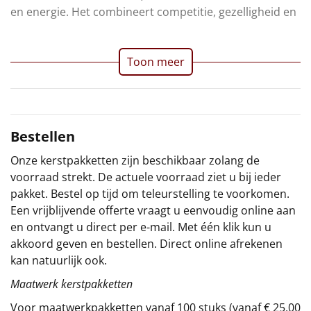
en energie. Het combineert competitie, gezelligheid en
Sinterklaaspakketten
Particulier
Toon meer
Kerstgeschenken 2026
Relatiegeschenken
Bestellen
Cadeaubon
Onze kerstpakketten zijn beschikbaar zolang de
voorraad strekt. De actuele voorraad ziet u bij ieder
Per stuk
pakket. Bestel op tijd om teleurstelling te voorkomen.
Een vrijblijvende offerte vraagt u eenvoudig online aan
Alle overige
en ontvangt u direct per e-mail. Met één klik kun u
akkoord geven en bestellen. Direct online afrekenen
kan natuurlijk ook.
Maatwerk kerstpakketten
Voor maatwerkpakketten vanaf 100 stuks (vanaf € 25,00