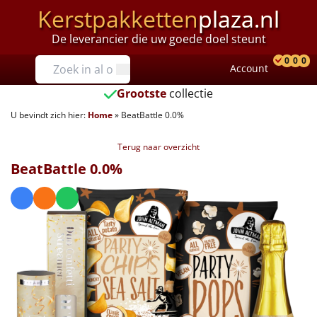
Kerstpakketten
plaza.nl
De leverancier die uw goede doel steunt
Prijzen
0
0
0
Account
Prod
Ver
W
Tot €25
Grootste
collectie
U bevindt zich hier:
Home
»
BeatBattle 0.0%
€25 tot €35
Terug naar overzicht
€35 tot €40
BeatBattle 0.0%
€40 tot €45
€45 tot €50
€50 tot €55
€55 tot €75