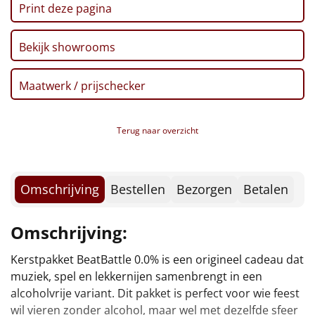
Borrelplank
Print deze pagina
Warmtekussen
NIEUW
Bekijk showrooms
Slowcooker
POPULAIR
Maatwerk / prijschecker
Noodradio
NIEUW
Terug naar overzicht
Deken (fleece plaid)
Alle artikelen
Omschrijving
Bestellen
Bezorgen
Betalen
Overige
Omschrijving:
Ideeën
Kerstpakket BeatBattle 0.0% is een origineel cadeau dat
smaak in een compleet concept dat iedereen
Personeel
muziek, spel en lekkernijen samenbrengt in een
alcoholvrije variant. Dit pakket is perfect voor wie feest
Doe het zelf
wil vieren zonder alcohol, maar wel met dezelfde sfeer