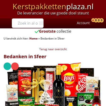
Kerstpakketten
plaza.nl
De leverancier die uw goede doel steunt
Prijzen
0
0
0
Account
Prod
Ver
W
Tot €25
Grootste
collectie
U bevindt zich hier:
Home
»
Bedanken in Sfeer
€25 tot €35
Terug naar overzicht
€35 tot €40
Bedanken in Sfeer
€40 tot €45
€45 tot €50
€50 tot €55
€55 tot €75