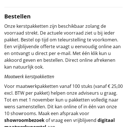
Sinterklaaspakketten
Bestellen
Particulier
Onze kerstpakketten zijn beschikbaar zolang de
voorraad strekt. De actuele voorraad ziet u bij ieder
Kerstgeschenken 2026
pakket. Bestel op tijd om teleurstelling te voorkomen.
Een vrijblijvende offerte vraagt u eenvoudig online aan
Relatiegeschenken
en ontvangt u direct per e-mail. Met één klik kun u
akkoord geven en bestellen. Direct online afrekenen
Cadeaubon
kan natuurlijk ook.
Maatwerk kerstpakketten
Per stuk
Voor maatwerkpakketten vanaf 100 stuks (vanaf € 25,00
Alle overige
excl. BTW per pakket) helpen onze adviseurs u graag.
Tot en met 1 november kun u pakketten volledig naar
wens samenstellen. Dit kan online of in één van onze
10 showrooms. Maak een afspraak voor
showroombezoek
of vraag een vrijblijvend
digitaal
maatwerkvoorstel
aan