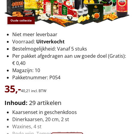
€75 tot €100
€100 en hoger
Oude collectie
Alle kerstpakketten 2026
Niet meer leverbaar
Voorraad:
Uitverkocht
Thema
Bestelmogelijkheid: Vanaf 5 stuks
Per pakket afgedragen aan uw goede doel (Gratis):
Origineel
€ 0,40
Magazijn: 10
Rituals
Pakketnummer: P054
35,-
Luxe
40,
21
incl. BTW
Mannen
Inhoud:
29 artikelen
Kaarsenset in geschenkdoos
Vrouwen
Dinerkaarsen, 20 cm, 2 st
Waxines, 4 st
Duurzaam
Rode wijn, Tempranillo, 0,75 ltr