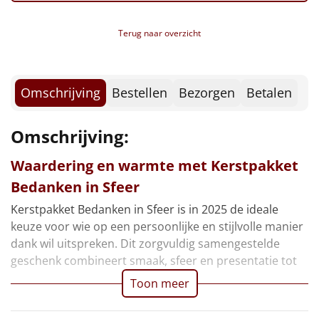
Kerstkoekjes, 80 gr
Borrelplank
Verpakt in een feestelijke kerstdoos, 39 x 29 x 12,6
Terug naar overzicht
cm
Warmtekussen
NIEUW
Slowcooker
POPULAIR
Omschrijving
Bestellen
Bezorgen
Betalen
Noodradio
NIEUW
Omschrijving:
Deken (fleece plaid)
Waardering en warmte met Kerstpakket
Alle artikelen
Bedanken in Sfeer
Overige
Kerstpakket Bedanken in Sfeer is in 2025 de ideale
keuze voor wie op een persoonlijke en stijlvolle manier
Ideeën
dank wil uitspreken. Dit zorgvuldig samengestelde
geschenk combineert smaak, sfeer en presentatie tot
Personeel
Toon meer
Doe het zelf