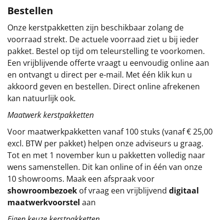
Bestellen
Sinterklaaspakketten
Onze kerstpakketten zijn beschikbaar zolang de
voorraad strekt. De actuele voorraad ziet u bij ieder
Particulier
pakket. Bestel op tijd om teleurstelling te voorkomen.
Een vrijblijvende offerte vraagt u eenvoudig online aan
Kerstgeschenken 2026
en ontvangt u direct per e-mail. Met één klik kun u
akkoord geven en bestellen. Direct online afrekenen
Relatiegeschenken
kan natuurlijk ook.
Cadeaubon
Maatwerk kerstpakketten
Voor maatwerkpakketten vanaf 100 stuks (vanaf € 25,00
Per stuk
excl. BTW per pakket) helpen onze adviseurs u graag.
Tot en met 1 november kun u pakketten volledig naar
Alle overige
wens samenstellen. Dit kan online of in één van onze
10 showrooms. Maak een afspraak voor
showroombezoek
of vraag een vrijblijvend
digitaal
maatwerkvoorstel
aan
Eigen keuze kerstpakketten