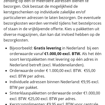
zending op één of meerdere adressen dienen te
bezorgen. Ook bestaat de mogelijkheid de
kerstgeschenken op individuele zakelijke en/of
particulieren adressen te laten bezorgen. De eventuele
bezorgkosten worden vermeld tijdens het bestelproces
of staan in de vrijblijvende offerte. Kies u pakketten uit
diverse magazijnen, dan kan dat invloed hebben op de
bezorgkosten.
Bijvoorbeeld:
Gratis levering
in Nederland bij een
orderwaarde vanaf
€1.000,00 excl. BTW.
Als het één
soort kerstpakketten met levering op één adres in
Nederland betreft (excl. Waddeneilanden).
Orderwaarde onder €
1.000,00
excl. BTW.
€55,00
excl. BTW
per adres.
Individuele adressen binnen Nederland: €9,95 excl.
BTW per pakket.
Sinterklaaspakketten orderwaarde onder €
1.000,00
excl. BTW: €25,00 excl. BTW per adres.
Kerstcomplimenten: €9,95 excl. BTW voor centrale