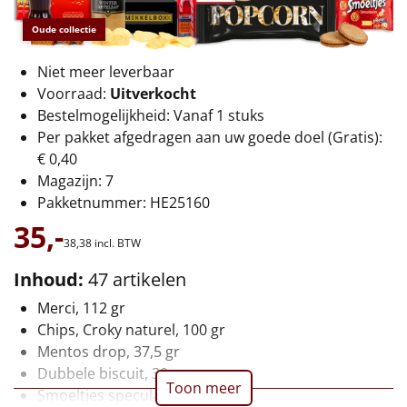
€75 tot €100
Oude collectie
€100 en hoger
Niet meer leverbaar
Voorraad:
Uitverkocht
Alle kerstpakketten 2026
Bestelmogelijkheid: Vanaf 1 stuks
Thema
Per pakket afgedragen aan uw goede doel (Gratis):
€ 0,40
Origineel
Magazijn: 7
Pakketnummer: HE25160
Rituals
35,-
38,
38
incl. BTW
Luxe
Inhoud:
47 artikelen
Mannen
Merci, 112 gr
Chips, Croky naturel, 100 gr
Vrouwen
Mentos drop, 37,5 gr
Dubbele biscuit, 30 gr
Toon meer
Duurzaam
Smoeltjes speculaas, 25 gr, 2 st