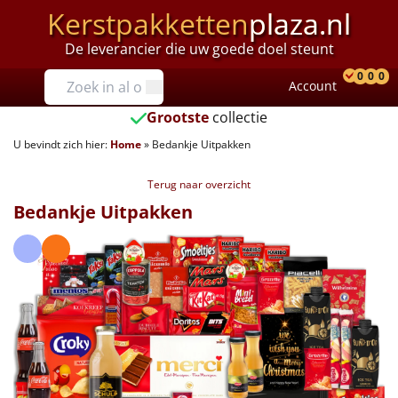
Kerstpakketten
plaza.nl
De leverancier die uw goede doel steunt
Prijzen
0
0
0
Account
Prod
Ver
W
Tot €25
Grootste
collectie
U bevindt zich hier:
Home
»
Bedankje Uitpakken
€25 tot €35
Terug naar overzicht
€35 tot €40
Bedankje Uitpakken
€40 tot €45
€45 tot €50
€50 tot €55
€55 tot €75