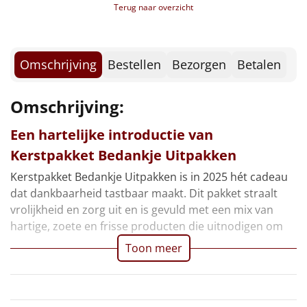
Borrelplank
Terug naar overzicht
Haribo goudberen, 10 gr, 3 st
Bonbon, 2 st
Warmtekussen
NIEUW
Taksi tropisch fruit, 0,20 ltr, 2 st
Smikkelboxx
Omschrijving
Bestellen
Bezorgen
Betalen
Slowcooker
POPULAIR
Voucher Fletcher hotel
Voucher PonyparkCity
Omschrijving:
Noodradio
NIEUW
Kerstkaart
Verpakt in een feestelijke kerstdoos
Een hartelijke introductie van
Deken (fleece plaid)
Kerstpakket Bedankje Uitpakken
Alle artikelen
Kerstpakket Bedankje Uitpakken is in 2025 hét cadeau
dat dankbaarheid tastbaar maakt. Dit pakket straalt
Overige
vrolijkheid en zorg uit en is gevuld met een mix van
hartige, zoete en frisse producten die uitnodigen om
Ideeën
Toon meer
Personeel
Doe het zelf