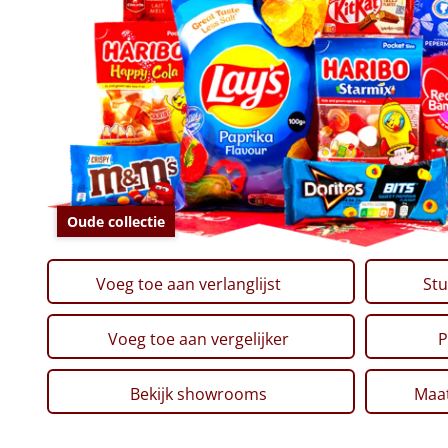
Oude collectie
Voeg toe aan verlanglijst
Stu
Voeg toe aan vergelijker
P
Bekijk showrooms
Maat