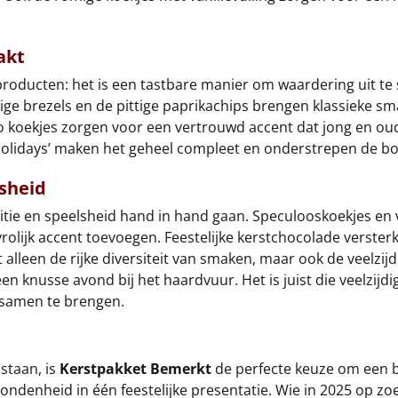
akt
producten: het is een tastbare manier om waardering uit te
ge brezels en de pittige paprikachips brengen klassieke sma
 koekjes zorgen voor een vertrouwd accent dat jong en oud
Holidays’ maken het geheel compleet en onderstrepen de b
lsheid
itie en speelsheid hand in hand gaan. Speculooskoekjes en
n vrolijk accent toevoegen. Feestelijke kerstchocolade ver
et alleen de rijke diversiteit van smaken, maar ook de veel
en knusse avond bij het haardvuur. Het is juist die veelzijd
 samen te brengen.
staan, is
Kerstpakket Bemerkt
de perfecte keuze om een bl
rbondenheid in één feestelijke presentatie. Wie in 2025 op z