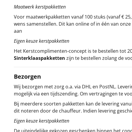
Maatwerk kerstpakketten
Voor maatwerkpakketten vanaf 100 stuks (vanaf € 25,
wens samenstellen. Dit kan online of in één van on
aan
Eigen keuze kerstpakketten
Het
Kerstcomplimenten
-concept
is te bestellen tot
Sinterklaaspakketten
zijn te bestellen zolang de vo
Bezorgen
Wij bezorgen met zorg o.a. via DHL en PostNL. Leverin
mogelijk via een tijdszending. Om vertragingen te v
Bij meerdere soorten pakketten kan de levering vanui
dit noteren door de chauffeur. Indien levering gesch
Eigen keuze kerstpakketten
De uiteindelijke gekozen geschenken binnen het con