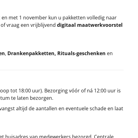
t en met 1 november kun u pakketten volledig naar
k
of vraag een vrijblijvend
digitaal maatwerkvoorstel
en
,
Drankenpakketten
,
Rituals-geschenken
en
oop tot 18:00 uur). Bezorging vóór of ná 12:00 uur is
atum te laten bezorgen.
angst altijd de aantallen en eventuele schade en laat
et huisadres van medewerkers bezorgd. Centrale