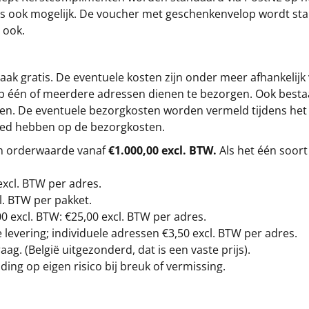
s is ook mogelijk. De voucher met geschenkenvelop wordt sta
 ook.
ak gratis. De eventuele kosten zijn onder meer afhankelijk
op één of meerdere adressen dienen te bezorgen. Ook besta
gen. De eventuele bezorgkosten worden vermeld tijdens het be
loed hebben op de bezorgkosten.
en orderwaarde vanaf
€1.000,00 excl. BTW.
Als het één soort
excl. BTW
per adres.
l. BTW per pakket.
00
excl. BTW: €25,00 excl. BTW per adres.
levering; individuele adressen €3,50 excl. BTW per adres.
g. (België uitgezonderd, dat is een vaste prijs).
ding op eigen risico bij breuk of vermissing.