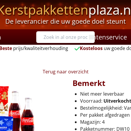
Kerstpakketten
plaza.n
De leverancier die uw goede doel steunt
n
Klantenservice
Beste
prijs/kwaliteitverhouding
Kosteloos
uw goede do
Terug naar overzicht
Bemerkt
Niet meer leverbaar
Voorraad:
Uitverkoch
Bestelmogelijkheid: Va
Per pakket afgedragen 
Magazijn: 4
Pakketnummer: DW10