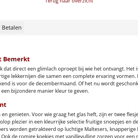
Terug naar overzicht
Betalen
t Bemerkt
k dat direct een glimlach oproept bij wie het ontvangt. Het i
rtige lekkernijen die samen een complete ervaring vormen. M
nd is voor de decembermaand. Of het nu wordt geschonken 
p een bijzondere manier kleur te geven.
nt
 genieten. Voor wie graag het glas heft, zijn er twee flesj
p plezier in een kleurrijke selectie fruitige snoepjes en de
rs worden getrakteerd op luchtige Maltesers, knapperige M&
en. Ook de romige koekjes met vanillevulling zorgen voor ee