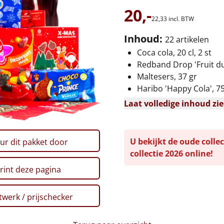
20,-
22,
33
incl. BTW
Inhoud:
22 artikelen
Coca cola, 20 cl, 2 st
Redband Drop 'Fruit du
Maltesers, 37 gr
Haribo 'Happy Cola', 75
Laat volledige inhoud zi
U bekijkt de oude collec
ur dit pakket door
collectie 2026 online!
rint deze pagina
werk / prijschecker