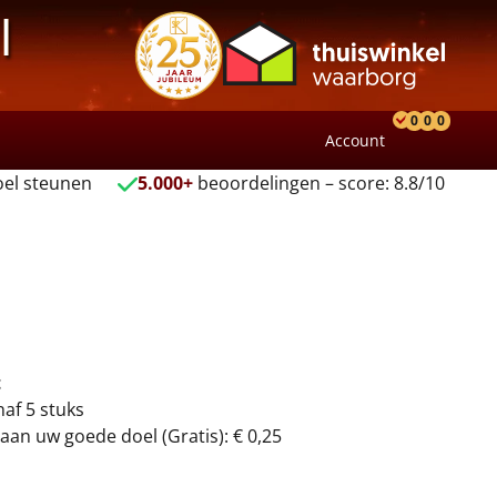
l
0
0
0
Account
Product
Verlang
Wink
el steunen
5.000+
beoordelingen – score: 8.8/10
t
naf 5 stuks
aan uw goede doel (Gratis): € 0,25