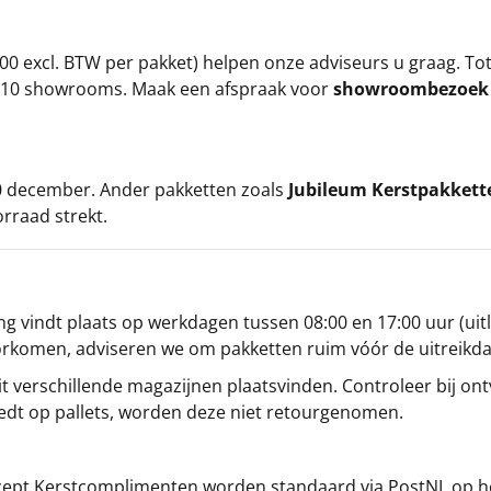
00 excl. BTW per pakket) helpen onze adviseurs u graag. To
ze 10 showrooms. Maak een afspraak voor
showroombezoe
 20 december. Ander pakketten zoals
Jubileum Kerstpakkett
orraad strekt.
g vindt plaats op werkdagen tussen 08:00 en 17:00 uur (uitl
oorkomen, adviseren we om pakketten ruim vóór de uitreikd
t verschillende magazijnen plaatsvinden. Controleer bij ontv
iedt op pallets, worden deze niet retourgenomen.
cept
Kerstcomplimenten
worden standaard via PostNL op h