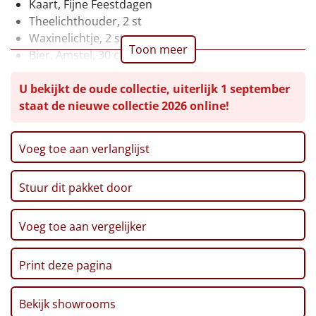
Kaart, Fijne Feestdagen
Theelichthouder, 2 st
Leuke
Waxinelichtje, 2 st
Toon meer
Bier, Amstel, 30 cl, 2 st
Goedkope
Doritos bits, Honey BBQ, 30 gr
U bekijkt de oude collectie, uiterlijk 1 september
Haribo, Happy Cola, 75 gr
Uniek
staat de nieuwe collectie 2026 online!
Kitkat 4-Finger, 41,5 gr
Ribbelchips, 90 gr
Alle thema's
Stroopwafel, 2 x 32 gr
Voeg toe aan verlanglijst
Artikel
Speculoos Koekjes, 25 gr
Maltesers, 37 gr
Hitster
Stuur dit pakket door
NIEUW
Mars, 20 gr, 2 st
Verpakt in Kerstcadeautjes zak, 45 x 35 cm
Pizzarette
Niet geschikt voor HAH zendingen
Voeg toe aan vergelijker
Tas
Print deze pagina
Wake up light
NIEUW
Bekijk showrooms