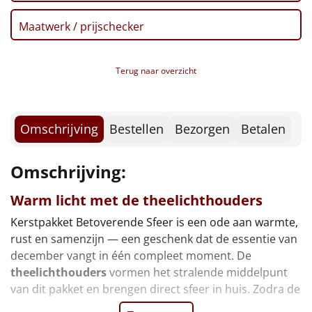
Borrelplank
Maatwerk / prijschecker
Warmtekussen
NIEUW
Slowcooker
Terug naar overzicht
POPULAIR
Noodradio
NIEUW
Omschrijving
Bestellen
Bezorgen
Betalen
Deken (fleece plaid)
Omschrijving:
Alle artikelen
Warm licht met de
theelichthouders
Overige
Kerstpakket Betoverende Sfeer is een ode aan warmte,
Ideeën
rust en samenzijn — een geschenk dat de essentie van
december vangt in één compleet moment. De
Personeel
theelichthouders
vormen het stralende middelpunt
van dit pakket en brengen direct sfeer in huis. Zodra de
Doe het zelf