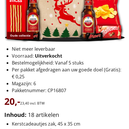
€75 tot €100
€100 en hoger
Alle kerstpakketten 2026
Oude collectie
Thema
Niet meer leverbaar
Origineel
Voorraad:
Uitverkocht
Bestelmogelijkheid: Vanaf 5 stuks
Rituals
Per pakket afgedragen aan uw goede doel (Gratis):
€ 0,25
Luxe
Magazijn: 6
Pakketnummer: CP16807
Mannen
20,-
23,
40
incl. BTW
Vrouwen
Inhoud:
18 artikelen
Kerstcadeautjes zak, 45 x 35 cm
Duurzaam