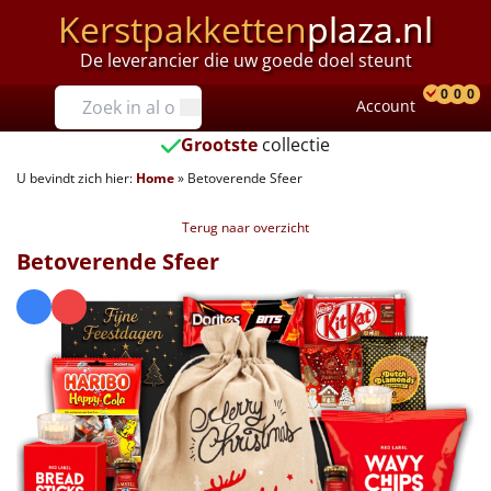
Kerstpakketten
plaza.nl
De leverancier die uw goede doel steunt
Prijzen
0
0
0
Account
Prod
Ver
W
Tot €25
Grootste
collectie
U bevindt zich hier:
Home
»
Betoverende Sfeer
€25 tot €35
Terug naar overzicht
€35 tot €40
Betoverende Sfeer
€40 tot €45
€45 tot €50
€50 tot €55
€55 tot €75