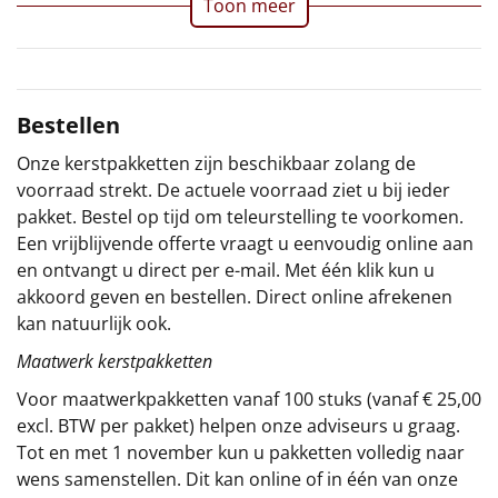
Toon meer
Sinterklaaspakketten
Particulier
Bestellen
Kerstgeschenken 2026
Onze kerstpakketten zijn beschikbaar zolang de
voorraad strekt. De actuele voorraad ziet u bij ieder
Relatiegeschenken
pakket. Bestel op tijd om teleurstelling te voorkomen.
Een vrijblijvende offerte vraagt u eenvoudig online aan
Cadeaubon
en ontvangt u direct per e-mail. Met één klik kun u
akkoord geven en bestellen. Direct online afrekenen
Per stuk
kan natuurlijk ook.
Alle overige
Maatwerk kerstpakketten
Voor maatwerkpakketten vanaf 100 stuks (vanaf € 25,00
excl. BTW per pakket) helpen onze adviseurs u graag.
Tot en met 1 november kun u pakketten volledig naar
wens samenstellen. Dit kan online of in één van onze