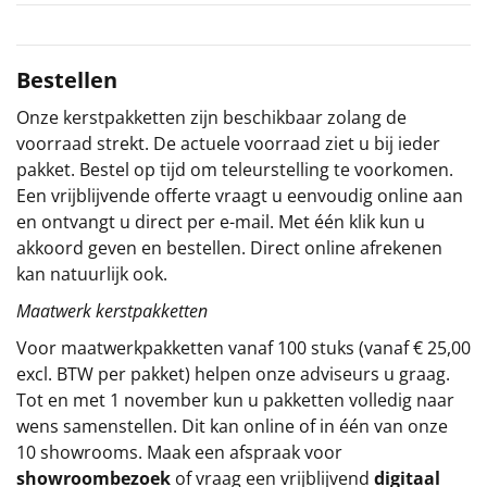
Sinterklaaspakketten
Bestellen
Particulier
Onze kerstpakketten zijn beschikbaar zolang de
Kerstgeschenken 2026
voorraad strekt. De actuele voorraad ziet u bij ieder
pakket. Bestel op tijd om teleurstelling te voorkomen.
Relatiegeschenken
Een vrijblijvende offerte vraagt u eenvoudig online aan
en ontvangt u direct per e-mail. Met één klik kun u
Cadeaubon
akkoord geven en bestellen. Direct online afrekenen
kan natuurlijk ook.
Per stuk
Maatwerk kerstpakketten
Voor maatwerkpakketten vanaf 100 stuks (vanaf € 25,00
Alle overige
excl. BTW per pakket) helpen onze adviseurs u graag.
Tot en met 1 november kun u pakketten volledig naar
wens samenstellen. Dit kan online of in één van onze
10 showrooms. Maak een afspraak voor
showroombezoek
of vraag een vrijblijvend
digitaal