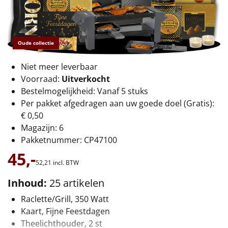
€75 tot €100
€100 en hoger
Oude collectie
Alle kerstpakketten 2026
Niet meer leverbaar
Thema
Voorraad:
Uitverkocht
Bestelmogelijkheid: Vanaf 5 stuks
Origineel
Per pakket afgedragen aan uw goede doel (Gratis):
€ 0,50
Rituals
Magazijn: 6
Pakketnummer: CP47100
Luxe
45,-
52,
21
incl. BTW
Mannen
Inhoud:
25 artikelen
Vrouwen
Raclette/Grill, 350 Watt
Kaart, Fijne Feestdagen
Duurzaam
Theelichthouder, 2 st