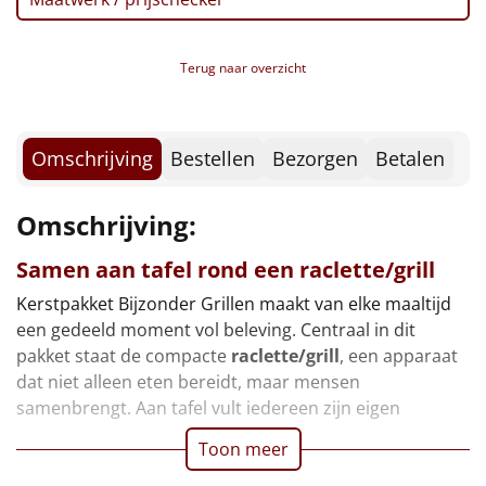
Borrelplank
Warmtekussen
NIEUW
Terug naar overzicht
Slowcooker
POPULAIR
Omschrijving
Bestellen
Bezorgen
Betalen
Noodradio
NIEUW
Deken (fleece plaid)
Omschrijving:
Samen aan tafel rond een raclette/grill
Alle artikelen
Kerstpakket Bijzonder Grillen maakt van elke maaltijd
Overige
een gedeeld moment vol beleving. Centraal in dit
pakket staat de compacte
raclette/grill
, een apparaat
Ideeën
dat niet alleen eten bereidt, maar mensen
samenbrengt. Aan tafel vult iedereen zijn eigen
Personeel
Toon meer
Doe het zelf