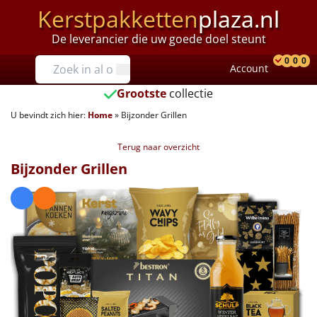
Kerstpakketten
plaza.nl
De leverancier die uw goede doel steunt
Prijzen
0
0
0
Account
Prod
Ver
W
Tot €25
Grootste
collectie
U bevindt zich hier:
Home
»
Bijzonder Grillen
€25 tot €35
Terug naar overzicht
€35 tot €40
Bijzonder Grillen
€40 tot €45
€45 tot €50
€50 tot €55
€55 tot €75