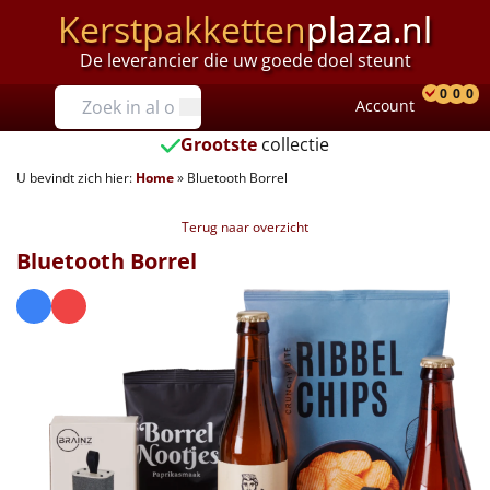
Kerstpakketten
plaza.nl
De leverancier die uw goede doel steunt
Prijzen
0
0
0
Account
Prod
Ver
W
Tot €25
Grootste
collectie
U bevindt zich hier:
Home
»
Bluetooth Borrel
€25 tot €35
Terug naar overzicht
€35 tot €40
Bluetooth Borrel
€40 tot €45
€45 tot €50
€50 tot €55
€55 tot €75