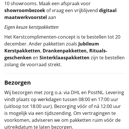
10 showrooms. Maak een afspraak voor
showroombezoek
of vraag een vrijblijvend
digitaal
maatwerkvoorstel
aan
Eigen keuze kerstpakketten
Het
Kerstcomplimenten
-concept
is te bestellen tot 20
december. Ander pakketten zoals
Jubileum
Kerstpakketten
,
Drankenpakketten
,
Rituals-
geschenken
en
Sinterklaaspakketten
zijn te bestellen
zolang de voorraad strekt.
Bezorgen
Wij bezorgen met zorg o.a. via DHL en PostNL. Levering
vindt plaats op werkdagen tussen 08:00 en 17:00 uur
(uitloop tot 18:00 uur). Bezorging vóór of ná 12:00 uur
is mogelijk via een tijdszending. Om vertragingen te
voorkomen, adviseren we om pakketten ruim vóór de
uitreikdatum te laten bezorgen.