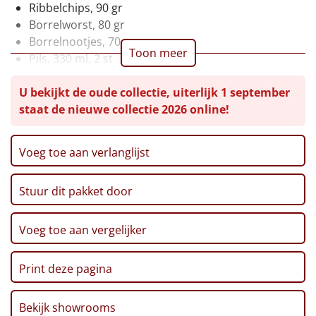
Ribbelchips, 90 gr
Leuke
Borrelworst, 80 gr
Borrelnootjes, 70 gr
Toon meer
Goedkope
Pils, 330 ml, 2 st
Verpakt in feestelijke kerstdoos, 29 x 20 x 10 cm
Uniek
U bekijkt de oude collectie, uiterlijk 1 september
staat de nieuwe collectie 2026 online!
Alle thema's
Voeg toe aan verlanglijst
Artikel
Hitster
NIEUW
Stuur dit pakket door
Pizzarette
Voeg toe aan vergelijker
Tas
Print deze pagina
Wake up light
NIEUW
Bekijk showrooms