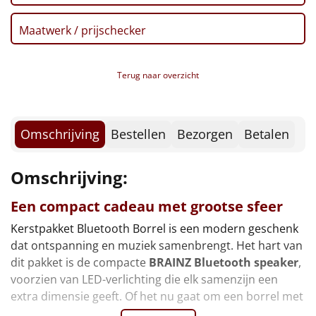
Borrelplank
Maatwerk / prijschecker
Warmtekussen
NIEUW
Slowcooker
Terug naar overzicht
POPULAIR
Noodradio
NIEUW
Omschrijving
Bestellen
Bezorgen
Betalen
Deken (fleece plaid)
Omschrijving:
Alle artikelen
Een compact cadeau met grootse sfeer
Overige
Kerstpakket Bluetooth Borrel is een modern geschenk
Ideeën
dat ontspanning en muziek samenbrengt. Het hart van
dit pakket is de compacte
BRAINZ Bluetooth speaker
,
Personeel
voorzien van LED-verlichting die elk samenzijn een
extra dimensie geeft. Of het nu gaat om een borrel met
Doe het zelf