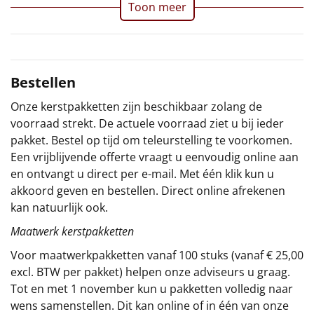
Toon meer
Sinterklaaspakketten
Particulier
Bestellen
Kerstgeschenken 2026
Onze kerstpakketten zijn beschikbaar zolang de
voorraad strekt. De actuele voorraad ziet u bij ieder
Relatiegeschenken
pakket. Bestel op tijd om teleurstelling te voorkomen.
Een vrijblijvende offerte vraagt u eenvoudig online aan
Cadeaubon
en ontvangt u direct per e-mail. Met één klik kun u
akkoord geven en bestellen. Direct online afrekenen
Per stuk
kan natuurlijk ook.
Alle overige
Maatwerk kerstpakketten
Voor maatwerkpakketten vanaf 100 stuks (vanaf € 25,00
excl. BTW per pakket) helpen onze adviseurs u graag.
Tot en met 1 november kun u pakketten volledig naar
wens samenstellen. Dit kan online of in één van onze