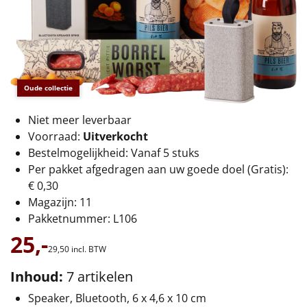
€75 tot €100
€100 en hoger
Alle kerstpakketten 2026
Oude collectie
Thema
Niet meer leverbaar
Origineel
Voorraad:
Uitverkocht
Bestelmogelijkheid: Vanaf 5 stuks
Rituals
Per pakket afgedragen aan uw goede doel (Gratis):
€ 0,30
Luxe
Magazijn: 11
Pakketnummer: L106
Mannen
25,-
29,
50
incl. BTW
Vrouwen
Inhoud:
7 artikelen
Duurzaam
Speaker, Bluetooth, 6 x 4,6 x 10 cm