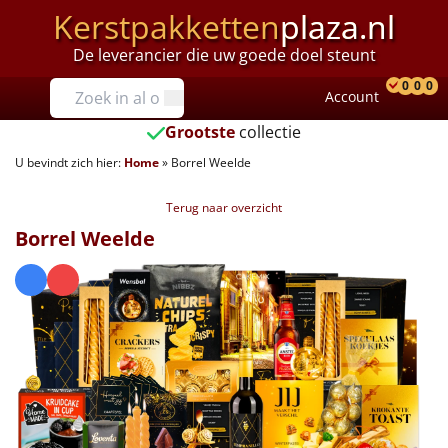
Kerstpakketten
plaza.nl
De leverancier die uw goede doel steunt
Prijzen
0
0
0
Account
Prod
Ver
W
Tot €25
Grootste
collectie
U bevindt zich hier:
Home
»
Borrel Weelde
€25 tot €35
Terug naar overzicht
€35 tot €40
Borrel Weelde
€40 tot €45
€45 tot €50
€50 tot €55
€55 tot €75