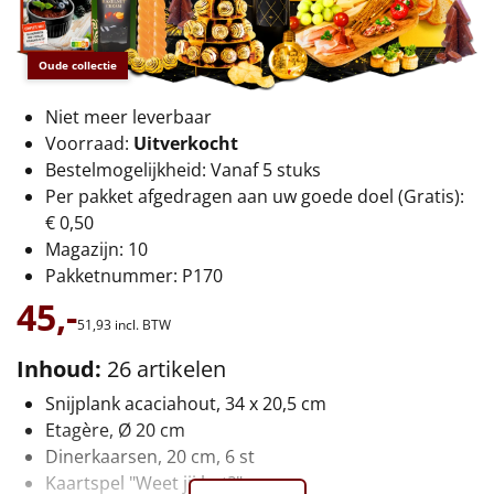
€75 tot €100
€100 en hoger
Oude collectie
Alle kerstpakketten 2026
Niet meer leverbaar
Voorraad:
Uitverkocht
Thema
Bestelmogelijkheid: Vanaf 5 stuks
Per pakket afgedragen aan uw goede doel (Gratis):
Origineel
€ 0,50
Magazijn: 10
Rituals
Pakketnummer: P170
45,-
Luxe
51,
93
incl. BTW
Inhoud:
26 artikelen
Mannen
Snijplank acaciahout, 34 x 20,5 cm
Vrouwen
Etagère, Ø 20 cm
Dinerkaarsen, 20 cm, 6 st
Duurzaam
Kaartspel "Weet jij het?"