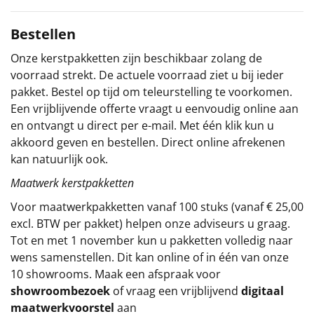
Sinterklaaspakketten
Bestellen
Particulier
Onze kerstpakketten zijn beschikbaar zolang de
voorraad strekt. De actuele voorraad ziet u bij ieder
Kerstgeschenken 2026
pakket. Bestel op tijd om teleurstelling te voorkomen.
Een vrijblijvende offerte vraagt u eenvoudig online aan
Relatiegeschenken
en ontvangt u direct per e-mail. Met één klik kun u
akkoord geven en bestellen. Direct online afrekenen
Cadeaubon
kan natuurlijk ook.
Maatwerk kerstpakketten
Per stuk
Voor maatwerkpakketten vanaf 100 stuks (vanaf € 25,00
excl. BTW per pakket) helpen onze adviseurs u graag.
Alle overige
Tot en met 1 november kun u pakketten volledig naar
wens samenstellen. Dit kan online of in één van onze
10 showrooms. Maak een afspraak voor
showroombezoek
of vraag een vrijblijvend
digitaal
maatwerkvoorstel
aan