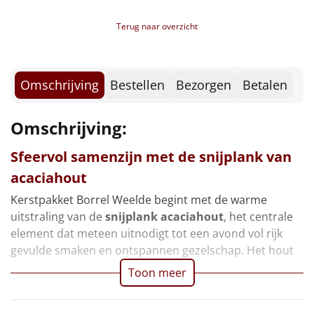
Borrelplank
Terug naar overzicht
Warmtekussen
NIEUW
Slowcooker
POPULAIR
Omschrijving
Bestellen
Bezorgen
Betalen
Noodradio
NIEUW
Omschrijving:
Deken (fleece plaid)
Sfeervol samenzijn met de snijplank van
acaciahout
Alle artikelen
Kerstpakket Borrel Weelde begint met de warme
Overige
uitstraling van de
snijplank acaciahout
, het centrale
element dat meteen uitnodigt tot een avond vol rijk
Ideeën
gevulde smaken en ontspannen gezelschap. Het hout
Personeel
Toon meer
Doe het zelf