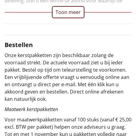
beleving. Stel u een winterse avond voor waarop de
Sinterklaaspakketten
Toon meer
Particulier
Kerstgeschenken 2026
Bestellen
Relatiegeschenken
Onze kerstpakketten zijn beschikbaar zolang de
voorraad strekt. De actuele voorraad ziet u bij ieder
Cadeaubon
pakket. Bestel op tijd om teleurstelling te voorkomen.
Een vrijblijvende offerte vraagt u eenvoudig online aan
Per stuk
en ontvangt u direct per e-mail. Met één klik kun u
akkoord geven en bestellen. Direct online afrekenen
Alle overige
kan natuurlijk ook.
Maatwerk kerstpakketten
Voor maatwerkpakketten vanaf 100 stuks (vanaf € 25,00
excl. BTW per pakket) helpen onze adviseurs u graag.
Tot en met 1 november kun u pakketten volledig naar