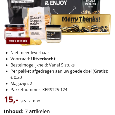
€75 tot €100
€100 en hoger
Alle kerstpakketten 2026
Thema
Oude collectie
Origineel
Niet meer leverbaar
Voorraad:
Uitverkocht
Rituals
Bestelmogelijkheid: Vanaf 5 stuks
Per pakket afgedragen aan uw goede doel (Gratis):
Luxe
€ 0,20
Magazijn: 2
Mannen
Pakketnummer: KERST25-124
15,-
Vrouwen
16,
65
incl. BTW
Duurzaam
Inhoud:
7 artikelen