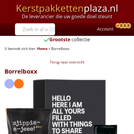
Kerstpakketten
plaza.nl
De leverancier die uw goede doel steunt
Prijzen
0
0
0
Account
Prod
Ver
W
Tot €25
Grootste
collectie
U bevindt zich hier:
Home
»
Borrelboxx
€25 tot €35
Terug naar overzicht
€35 tot €40
Borrelboxx
€40 tot €45
€45 tot €50
€50 tot €55
€55 tot €75