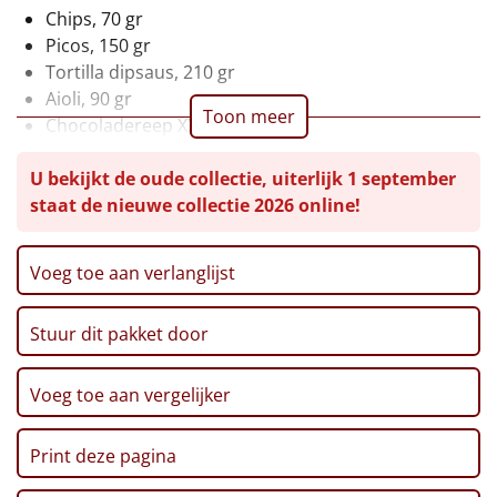
Chips, 70 gr
Leuke
Picos, 150 gr
Tortilla dipsaus, 210 gr
Goedkope
Aioli, 90 gr
Toon meer
Chocoladereep XXL, 225 gr
Uniek
Borrelnoten, 100 gr
U bekijkt de oude collectie, uiterlijk 1 september
Verpakt in de BorrelBox 'Hello Here I am'
Alle thema's
staat de nieuwe collectie 2026 online!
LET OP: Niet geschikt als postzending
Artikel
Voeg toe aan verlanglijst
Hitster
NIEUW
Stuur dit pakket door
Pizzarette
Voeg toe aan vergelijker
Tas
Wake up light
Print deze pagina
NIEUW