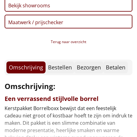
Borrelplank
Bekijk showrooms
Warmtekussen
NIEUW
Maatwerk / prijschecker
Slowcooker
POPULAIR
Terug naar overzicht
Noodradio
NIEUW
Deken (fleece plaid)
Omschrijving
Bestellen
Bezorgen
Betalen
Alle artikelen
Omschrijving:
Overige
Een verrassend stijlvolle borrel
Ideeën
Kerstpakket Borrelboxx bewijst dat een feestelijk
cadeau niet groot of kostbaar hoeft te zijn om indruk te
Personeel
maken. Dit pakket is een slimme combinatie van
moderne presentatie, heerlijke smaken en warme
Doe het zelf