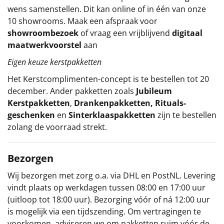
wens samenstellen. Dit kan online of in één van onze
10 showrooms. Maak een afspraak voor
showroombezoek
of vraag een vrijblijvend
digitaal
maatwerkvoorstel
aan
Eigen keuze kerstpakketten
Het
Kerstcomplimenten
-concept
is te bestellen tot 20
december. Ander pakketten zoals
Jubileum
Kerstpakketten
,
Drankenpakketten
,
Rituals-
geschenken
en
Sinterklaaspakketten
zijn te bestellen
zolang de voorraad strekt.
Bezorgen
Wij bezorgen met zorg o.a. via DHL en PostNL. Levering
vindt plaats op werkdagen tussen 08:00 en 17:00 uur
(uitloop tot 18:00 uur). Bezorging vóór of ná 12:00 uur
is mogelijk via een tijdszending. Om vertragingen te
voorkomen, adviseren we om pakketten ruim vóór de