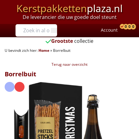
Kerstpakketten
plaza.nl
De leverancier die uw goede doel steunt
Prijzen
0
0
0
Account
Prod
Ver
W
Tot €25
Grootste
collectie
U bevindt zich hier:
Home
»
Borrelbuit
€25 tot €35
Terug naar overzicht
€35 tot €40
Borrelbuit
€40 tot €45
€45 tot €50
€50 tot €55
€55 tot €75