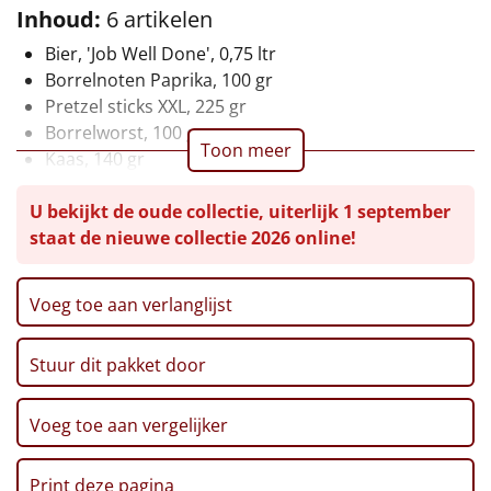
Inhoud:
6 artikelen
Leuke
Bier, 'Job Well Done', 0,75 ltr
Borrelnoten Paprika, 100 gr
Goedkope
Pretzel sticks XXL, 225 gr
Borrelworst, 100 gr
Uniek
Toon meer
Kaas, 140 gr
Verpakt in een feestelijke kerstdoos
Alle thema's
U bekijkt de oude collectie, uiterlijk 1 september
staat de nieuwe collectie 2026 online!
Artikel
Hitster
NIEUW
Voeg toe aan verlanglijst
Pizzarette
Stuur dit pakket door
Tas
Voeg toe aan vergelijker
Wake up light
NIEUW
Print deze pagina