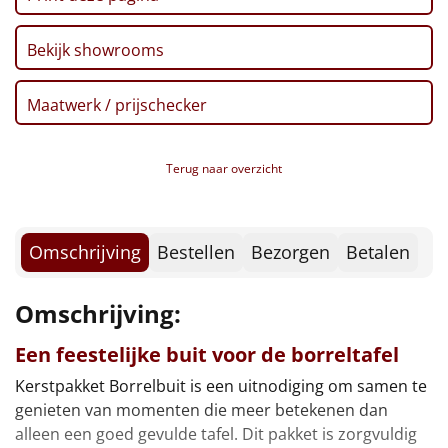
Borrelplank
Bekijk showrooms
Warmtekussen
NIEUW
Slowcooker
Maatwerk / prijschecker
POPULAIR
Noodradio
NIEUW
Terug naar overzicht
Deken (fleece plaid)
Omschrijving
Bestellen
Bezorgen
Betalen
Alle artikelen
Overige
Omschrijving:
Ideeën
Een feestelijke buit voor de borreltafel
Personeel
Kerstpakket Borrelbuit is een uitnodiging om samen te
genieten van momenten die meer betekenen dan
Doe het zelf
alleen een goed gevulde tafel. Dit pakket is zorgvuldig