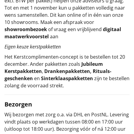
excl. BTW per pakket) helpen onze adviseurs u graag.
Tot en met 1 november kun u pakketten volledig naar
wens samenstellen. Dit kan online of in één van onze
10 showrooms. Maak een afspraak voor
showroombezoek
of vraag een vrijblijvend
digitaal
maatwerkvoorstel
aan
Eigen keuze kerstpakketten
Het
Kerstcomplimenten
-concept
is te bestellen tot 20
december. Ander pakketten zoals
Jubileum
Kerstpakketten
,
Drankenpakketten
,
Rituals-
geschenken
en
Sinterklaaspakketten
zijn te bestellen
zolang de voorraad strekt.
Bezorgen
Wij bezorgen met zorg o.a. via DHL en PostNL. Levering
vindt plaats op werkdagen tussen 08:00 en 17:00 uur
(uitloop tot 18:00 uur). Bezorging vóór of ná 12:00 uur