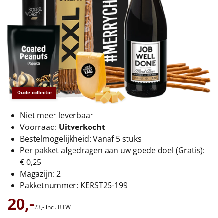
€75 tot €100
€100 en hoger
Alle kerstpakketten 2026
Thema
Origineel
Oude collectie
Niet meer leverbaar
Rituals
Voorraad:
Uitverkocht
Bestelmogelijkheid: Vanaf 5 stuks
Luxe
Per pakket afgedragen aan uw goede doel (Gratis):
€ 0,25
Mannen
Magazijn: 2
Pakketnummer: KERST25-199
Vrouwen
20,-
23,-
incl. BTW
Duurzaam