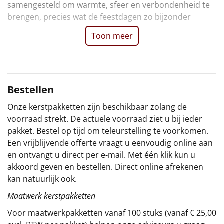
samengesteld om warmte, sfeer en verbondenheid te
Sinterklaaspakketten
brengen, precies wat de feestdagen zo bijzonder
Toon meer
Particulier
Kerstgeschenken 2026
Bestellen
Relatiegeschenken
Onze kerstpakketten zijn beschikbaar zolang de
Cadeaubon
voorraad strekt. De actuele voorraad ziet u bij ieder
pakket. Bestel op tijd om teleurstelling te voorkomen.
Per stuk
Een vrijblijvende offerte vraagt u eenvoudig online aan
en ontvangt u direct per e-mail. Met één klik kun u
Alle overige
akkoord geven en bestellen. Direct online afrekenen
kan natuurlijk ook.
Maatwerk kerstpakketten
Voor maatwerkpakketten vanaf 100 stuks (vanaf € 25,00