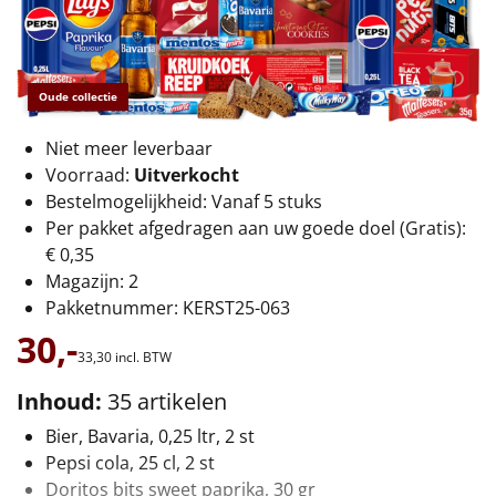
€75 tot €100
€100 en hoger
Oude collectie
Alle kerstpakketten 2026
Niet meer leverbaar
Thema
Voorraad:
Uitverkocht
Bestelmogelijkheid: Vanaf 5 stuks
Origineel
Per pakket afgedragen aan uw goede doel (Gratis):
€ 0,35
Rituals
Magazijn: 2
Pakketnummer: KERST25-063
Luxe
30,-
33,
30
incl. BTW
Mannen
Inhoud:
35 artikelen
Vrouwen
Bier, Bavaria, 0,25 ltr, 2 st
Pepsi cola, 25 cl, 2 st
Duurzaam
Doritos bits sweet paprika, 30 gr