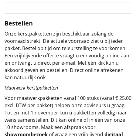
Sinterklaaspakketten
Bestellen
Particulier
Onze kerstpakketten zijn beschikbaar zolang de
Kerstgeschenken 2026
voorraad strekt. De actuele voorraad ziet u bij ieder
pakket. Bestel op tijd om teleurstelling te voorkomen.
Relatiegeschenken
Een vrijblijvende offerte vraagt u eenvoudig online aan
en ontvangt u direct per e-mail. Met één klik kun u
Cadeaubon
akkoord geven en bestellen. Direct online afrekenen
kan natuurlijk ook.
Per stuk
Maatwerk kerstpakketten
Voor maatwerkpakketten vanaf 100 stuks (vanaf € 25,00
Alle overige
excl. BTW per pakket) helpen onze adviseurs u graag.
Tot en met 1 november kun u pakketten volledig naar
wens samenstellen. Dit kan online of in één van onze
10 showrooms. Maak een afspraak voor
showroombezoek
of vraag een vrijblijvend
digitaal