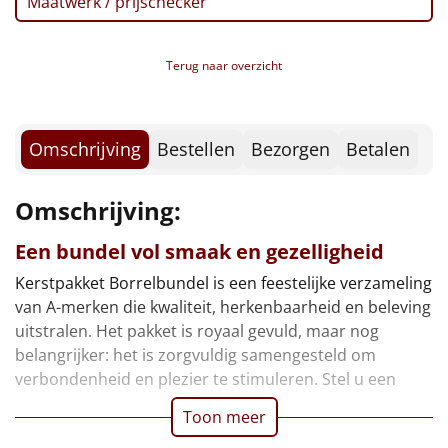
Maatwerk / prijschecker
Dubbele biscuit, 30 gr
Borrelplank
Koekjes, 100 gr
Karamel truffels, 50 gr
Warmtekussen
NIEUW
Terug naar overzicht
Verpakt in een feestelijke kerstdoos, 39 x 29 x 17,5
cm
Slowcooker
POPULAIR
Omschrijving
Bestellen
Bezorgen
Betalen
Noodradio
NIEUW
Deken (fleece plaid)
Omschrijving:
Een bundel vol smaak en gezelligheid
Alle artikelen
Kerstpakket Borrelbundel is een feestelijke verzameling
Overige
van A-merken die kwaliteit, herkenbaarheid en beleving
uitstralen. Het pakket is royaal gevuld, maar nog
Ideeën
belangrijker: het is zorgvuldig samengesteld om
verbondenheid en plezier te stimuleren. Stel u een
Personeel
Toon meer
Doe het zelf