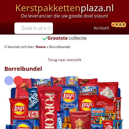
Kerstpakketten
plaza.nl
De leverancier die uw goede doel steunt
Prijzen
0
0
0
Account
Prod
Ver
W
Tot €25
Grootste
collectie
U bevindt zich hier:
Home
»
Borrelbundel
€25 tot €35
Terug naar overzicht
€35 tot €40
Borrelbundel
€40 tot €45
€45 tot €50
€50 tot €55
€55 tot €75