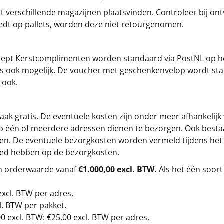
t verschillende magazijnen plaatsvinden. Controleer bij ontv
iedt op pallets, worden deze niet retourgenomen.
cept
Kerstcomplimenten
worden standaard via PostNL op h
s is ook mogelijk. De voucher met geschenkenvelop wordt sta
 ook.
ak gratis. De eventuele kosten zijn onder meer afhankelijk
op één of meerdere adressen dienen te bezorgen. Ook besta
gen. De eventuele bezorgkosten worden vermeld tijdens het be
loed hebben op de bezorgkosten.
en orderwaarde vanaf
€1.000,00 excl. BTW.
Als het één soort
excl. BTW
per adres.
l. BTW per pakket.
00
excl. BTW: €25,00 excl. BTW per adres.