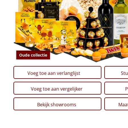
Oude collectie
Voeg toe aan verlanglijst
Stu
Voeg toe aan vergelijker
P
Bekijk showrooms
Maat