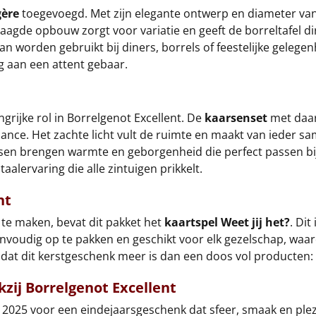
gère
toegevoegd. Met zijn elegante ontwerp en diameter van
laagde opbouw zorgt voor variatie en geeft de borreltafel di
n worden gebruikt bij diners, borrels of feestelijke gelegen
ng aan een attent gebaar.
ngrijke rol in Borrelgenot Excellent. De
kaarsenset
met daar
nce. Het zachte licht vult de ruimte en maakt van ieder sa
kaarsen brengen warmte en geborgenheid die perfect passen
alervaring die alle zintuigen prikkelt.
nt
 te maken, bevat dit pakket het
kaartspel Weet jij het?
. Dit
voudig op te pakken en geschikt voor elk gezelschap, waard
 dat dit kerstgeschenk meer is dan een doos vol producten: 
kzij Borrelgenot Excellent
n 2025 voor een eindejaarsgeschenk dat sfeer, smaak en plez