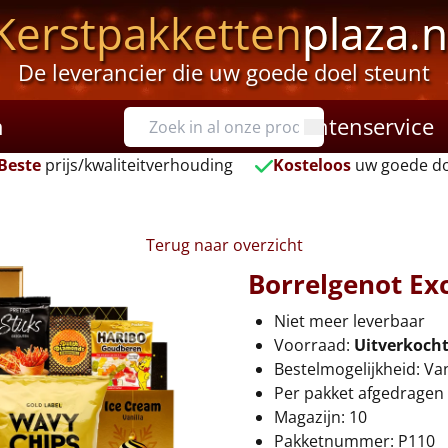
Kerstpakketten
plaza.n
De leverancier die uw goede doel steunt
n
Klantenservice
Beste
prijs/kwaliteitverhouding
Kosteloos
uw goede do
Terug naar overzicht
Borrelgenot Exc
Niet meer leverbaar
Voorraad:
Uitverkoch
Bestelmogelijkheid: Va
Per pakket afgedragen 
Magazijn: 10
Pakketnummer: P110