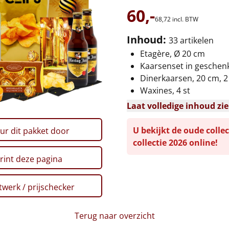
60,-
68,
72
incl. BTW
Inhoud:
33 artikelen
Etagère, Ø 20 cm
Kaarsenset in gesche
Dinerkaarsen, 20 cm, 2
Waxines, 4 st
Laat volledige inhoud zi
U bekijkt de oude collec
ur dit pakket door
collectie 2026 online!
rint deze pagina
werk / prijschecker
Terug naar overzicht