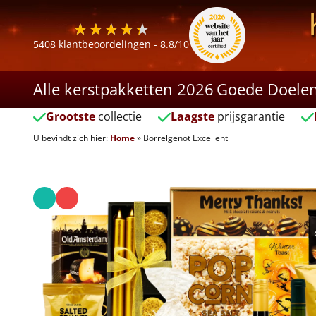
5408
klantbeoordelingen -
8.8
/10
Alle kerstpakketten 2026
Goede Doele
Grootste
collectie
Laagste
prijsgarantie
U bevindt zich hier:
Home
»
Borrelgenot Excellent