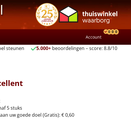
l
0
0
0
Account
Product
Verlang
Wink
el steunen
5.000+
beoordelingen – score: 8.8/10
ellent
t
naf 5 stuks
aan uw goede doel (Gratis): € 0,60