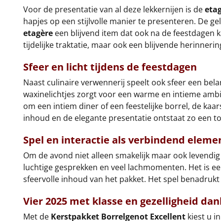
Voor de presentatie van al deze lekkernijen is de
eta
hapjes op een stijlvolle manier te presenteren. De ge
etagère
een blijvend item dat ook na de feestdagen ka
tijdelijke traktatie, maar ook een blijvende herinneri
Sfeer en licht tijdens de feestdagen
Naast culinaire verwennerij speelt ook sfeer een bela
waxinelichtjes zorgt voor een warme en intieme ambia
om een intiem diner of een feestelijke borrel, de 
inhoud en de elegante presentatie ontstaat zo een tota
Spel en interactie als verbindend eleme
Om de avond niet alleen smakelijk maar ook levendig
luchtige gesprekken en veel lachmomenten. Het is een
sfeervolle inhoud van het pakket. Het spel benadrukt
Vier 2025 met klasse en gezelligheid dan
Met de
Kerstpakket Borrelgenot Excellent
kiest u i