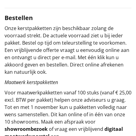
Sinterklaaspakketten
Bestellen
Particulier
Onze kerstpakketten zijn beschikbaar zolang de
voorraad strekt. De actuele voorraad ziet u bij ieder
Kerstgeschenken 2026
pakket. Bestel op tijd om teleurstelling te voorkomen.
Een vrijblijvende offerte vraagt u eenvoudig online aan
Relatiegeschenken
en ontvangt u direct per e-mail. Met één klik kun u
akkoord geven en bestellen. Direct online afrekenen
Cadeaubon
kan natuurlijk ook.
Maatwerk kerstpakketten
Per stuk
Voor maatwerkpakketten vanaf 100 stuks (vanaf € 25,00
Alle overige
excl. BTW per pakket) helpen onze adviseurs u graag.
Tot en met 1 november kun u pakketten volledig naar
wens samenstellen. Dit kan online of in één van onze
10 showrooms. Maak een afspraak voor
showroombezoek
of vraag een vrijblijvend
digitaal