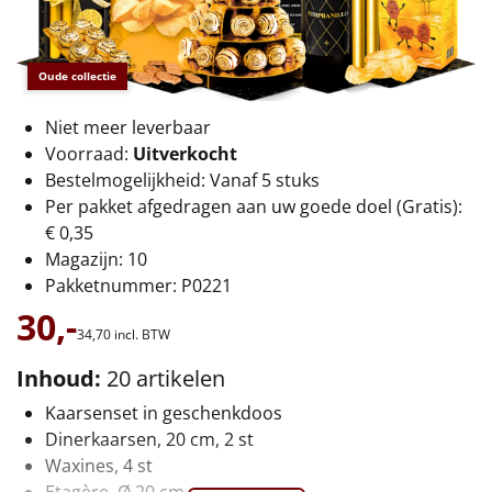
€75 tot €100
€100 en hoger
Oude collectie
Alle kerstpakketten 2026
Niet meer leverbaar
Voorraad:
Uitverkocht
Thema
Bestelmogelijkheid: Vanaf 5 stuks
Per pakket afgedragen aan uw goede doel (Gratis):
Origineel
€ 0,35
Magazijn: 10
Rituals
Pakketnummer: P0221
30,-
Luxe
34,
70
incl. BTW
Mannen
Inhoud:
20 artikelen
Kaarsenset in geschenkdoos
Vrouwen
Dinerkaarsen, 20 cm, 2 st
Waxines, 4 st
Duurzaam
Etagère, Ø 20 cm