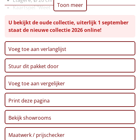
Toon meer
Kaartspel "Weet jij het?"
Leuke
Servetten, 8 st
U bekijkt de oude collectie, uiterlijk 1 september
Rode wijn, Tempranillo, 0,75 ltr
Goedkope
staat de nieuwe collectie 2026 online!
Bier, Hertog Jan, 0,30 ltr
Zoutjes, 60 gr
Uniek
Pretzels, 40 gr
Voeg toe aan verlanglijst
Richello's, 8 st, 100 gr
Alle thema's
Stroopwafel, 32 gr, 2 st
Stuur dit pakket door
Ribbelchips, 90 gr
Artikel
Kerstkoekjes, 80 gr
Verpakt in een feestelijke kerstdoos, 39 x 29 x 12,6
Hitster
Voeg toe aan vergelijker
NIEUW
cm
Pizzarette
Print deze pagina
Tas
Bekijk showrooms
Wake up light
NIEUW
Maatwerk / prijschecker