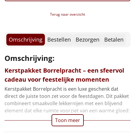
Borrelplank
Terug naar overzicht
Warmtekussen
NIEUW
Slowcooker
POPULAIR
Omschrijving
Bestellen
Bezorgen
Betalen
Noodradio
NIEUW
Omschrijving:
Deken (fleece plaid)
Kerstpakket Borrelpracht – een sfeervol
Alle artikelen
cadeau voor feestelijke momenten
Overige
Kerstpakket Borrelpracht is een luxe geschenk dat
direct de juiste toon zet voor de feestdagen. Dit pakket
Ideeën
combineert smaakvolle lekkernijen met een blijvend
element dat elke ruimte voorziet van een warme gloed:
Personeel
Toon meer
Doe het zelf