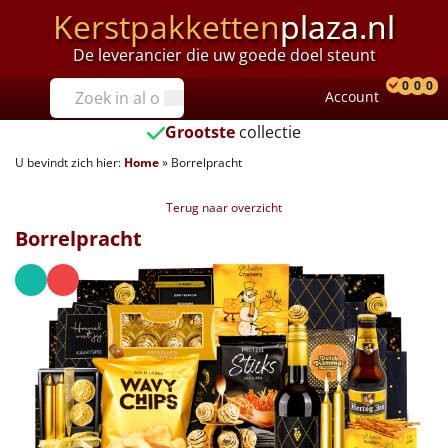
Kerstpakketten
plaza.nl
De leverancier die uw goede doel steunt
Prijzen
0
0
0
Account
Prod
Ver
W
Tot €25
Grootste
collectie
U bevindt zich hier:
Home
»
Borrelpracht
€25 tot €35
Terug naar overzicht
€35 tot €40
Borrelpracht
€40 tot €45
€45 tot €50
€50 tot €55
€55 tot €75