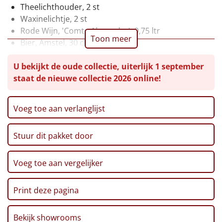
Theelichthouder, 2 st
Leuke
Waxinelichtje, 2 st
Rode Wijn, 'Comte Alexandre', 0,75 ltr
Toon meer
Goedkope
Bier, Amstel, 30 cl, 2 st
Doritos bits, Honey BBQ, 30 gr, 2 st
Uniek
U bekijkt de oude collectie, uiterlijk 1 september
Haribo, Happy Cola, 75 gr
staat de nieuwe collectie 2026 online!
Kitkat 4-Finger, 41,5 gr
Alle thema's
Ribbelchips, 90 gr
Stroopwafel, 2 x 32 gr, 2 st
Artikel
Voeg toe aan verlanglijst
Speculoos Koekjes, 25 gr
Maltesers, 37 gr
Hitster
NIEUW
Stuur dit pakket door
Koekreep, 110 gr
Popcorn, 100 gr
Pizzarette
Pretzel sticks XXL, 200 gr
Voeg toe aan vergelijker
Mars, 20 gr, 2 st
Tas
Boterwafels, 3 x 10 gr
Print deze pagina
Pepermunt, 65 gr
Wake up light
NIEUW
Broodstengels, 125 gr
Bekijk showrooms
Marshmallows, 140 gr