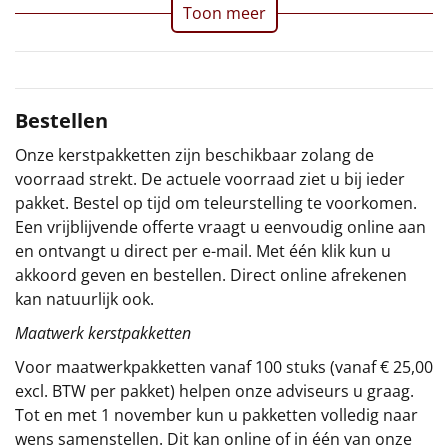
Toon meer
Sinterklaaspakketten
Particulier
Bestellen
Kerstgeschenken 2026
Onze kerstpakketten zijn beschikbaar zolang de
Relatiegeschenken
voorraad strekt. De actuele voorraad ziet u bij ieder
pakket. Bestel op tijd om teleurstelling te voorkomen.
Cadeaubon
Een vrijblijvende offerte vraagt u eenvoudig online aan
en ontvangt u direct per e-mail. Met één klik kun u
Per stuk
akkoord geven en bestellen. Direct online afrekenen
kan natuurlijk ook.
Alle overige
Maatwerk kerstpakketten
Voor maatwerkpakketten vanaf 100 stuks (vanaf € 25,00
excl. BTW per pakket) helpen onze adviseurs u graag.
Tot en met 1 november kun u pakketten volledig naar
wens samenstellen. Dit kan online of in één van onze