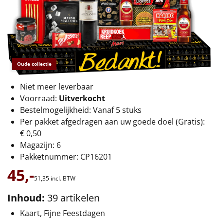
€75 tot €100
€100 en hoger
Alle kerstpakketten 2026
Oude collectie
Thema
Niet meer leverbaar
Origineel
Voorraad:
Uitverkocht
Bestelmogelijkheid: Vanaf 5 stuks
Rituals
Per pakket afgedragen aan uw goede doel (Gratis):
€ 0,50
Luxe
Magazijn: 6
Pakketnummer: CP16201
Mannen
45,-
51,
35
incl. BTW
Vrouwen
Inhoud:
39 artikelen
Duurzaam
Kaart, Fijne Feestdagen