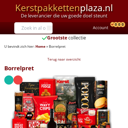
Kerstpakketten
plaza.nl
De leverancier die uw goede doel steunt
Prijzen
0
0
0
Account
Prod
Ver
W
Tot €25
Grootste
collectie
U bevindt zich hier:
Home
»
Borrelpret
€25 tot €35
Terug naar overzicht
€35 tot €40
Borrelpret
€40 tot €45
€45 tot €50
€50 tot €55
€55 tot €75