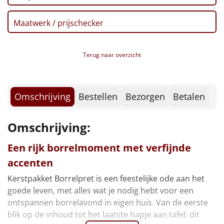
Borrelplank
Zwarte Thee, 1,5 gr, 20 st
Maatwerk / prijschecker
Autodrop, Dubbeldekker, 85 gr
Warmtekussen
NIEUW
Fudge, 150 gr
Tagliata, 250 gr
Slowcooker
POPULAIR
Terug naar overzicht
Pastasaus, 300 gr
Beschuit, Naturel, 125 gr
Noodradio
NIEUW
Maltesers Teaser, 35 gr
Kerstmagazine 2025
Omschrijving
Bestellen
Bezorgen
Betalen
Deken (fleece plaid)
Verpakt in een feestelijke kerstdoos
Omschrijving:
Alle artikelen
Overige
Een rijk borrelmoment met verfijnde
accenten
Ideeën
Kerstpakket Borrelpret is een feestelijke ode aan het
goede leven, met alles wat je nodig hebt voor een
Personeel
ontspannen borrelavond in eigen huis. Van de eerste
blik op de inhoud tot het laatste hapje aan tafel: dit
Doe het zelf