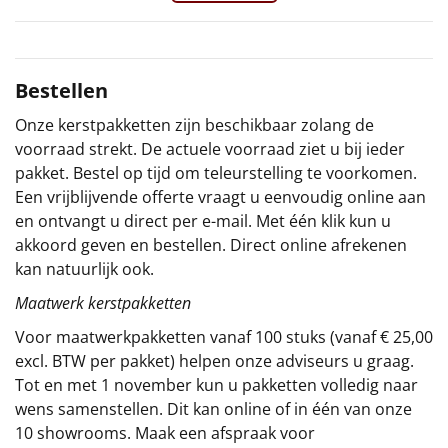
Sinterklaaspakketten
Particulier
Bestellen
Onze kerstpakketten zijn beschikbaar zolang de
Kerstgeschenken 2026
voorraad strekt. De actuele voorraad ziet u bij ieder
pakket. Bestel op tijd om teleurstelling te voorkomen.
Relatiegeschenken
Een vrijblijvende offerte vraagt u eenvoudig online aan
en ontvangt u direct per e-mail. Met één klik kun u
Cadeaubon
akkoord geven en bestellen. Direct online afrekenen
kan natuurlijk ook.
Per stuk
Maatwerk kerstpakketten
Alle overige
Voor maatwerkpakketten vanaf 100 stuks (vanaf € 25,00
excl. BTW per pakket) helpen onze adviseurs u graag.
Tot en met 1 november kun u pakketten volledig naar
wens samenstellen. Dit kan online of in één van onze
10 showrooms. Maak een afspraak voor