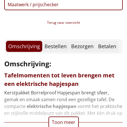
Borrelplank
Maatwerk / prijschecker
Warmtekussen
NIEUW
Terug naar overzicht
Slowcooker
POPULAIR
Noodradio
NIEUW
Omschrijving
Bestellen
Bezorgen
Betalen
Deken (fleece plaid)
Omschrijving:
Alle artikelen
Tafelmomenten tot leven brengen met
Overige
een elektrische hapjespan
Kerstpakket Borrelproof Hapjespan brengt sfeer,
Ideeën
gemak en smaak samen rond een gezellige tafel. De
compacte
elektrische hapjespan
vormt het praktische
Personeel
en stijlvolle middelpunt van dit pakket. Met één druk op
Toon meer
Doe het zelf