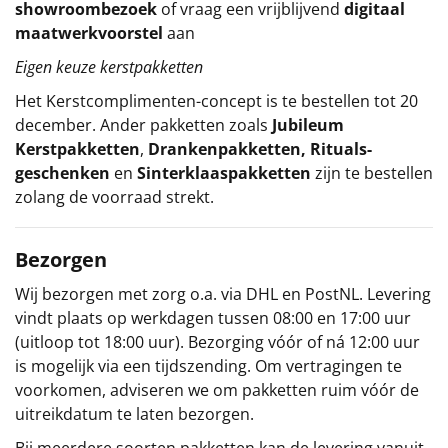
showroombezoek
of vraag een vrijblijvend
digitaal
maatwerkvoorstel
aan
Eigen keuze kerstpakketten
Het
Kerstcomplimenten
-concept
is te bestellen tot 20
december. Ander pakketten zoals
Jubileum
Kerstpakketten
,
Drankenpakketten
,
Rituals-
geschenken
en
Sinterklaaspakketten
zijn te bestellen
zolang de voorraad strekt.
Bezorgen
Wij bezorgen met zorg o.a. via DHL en PostNL. Levering
vindt plaats op werkdagen tussen 08:00 en 17:00 uur
(uitloop tot 18:00 uur). Bezorging vóór of ná 12:00 uur
is mogelijk via een tijdszending. Om vertragingen te
voorkomen, adviseren we om pakketten ruim vóór de
uitreikdatum te laten bezorgen.
Bij meerdere soorten pakketten kan de levering vanuit