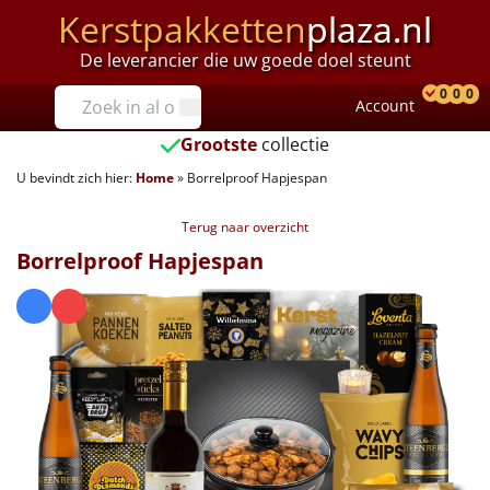
Kerstpakketten
plaza.nl
De leverancier die uw goede doel steunt
Prijzen
0
0
0
Account
Prod
Ver
W
Tot €25
Grootste
collectie
U bevindt zich hier:
Home
»
Borrelproof Hapjespan
€25 tot €35
Terug naar overzicht
€35 tot €40
Borrelproof Hapjespan
€40 tot €45
€45 tot €50
€50 tot €55
€55 tot €75