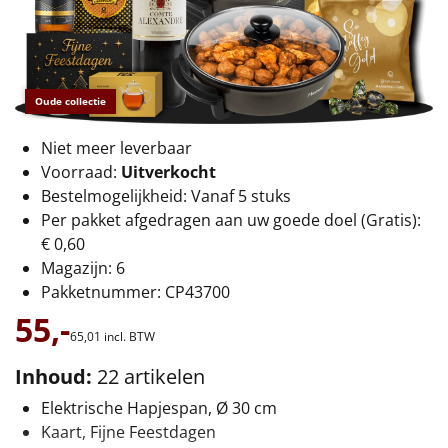
€75 tot €100
€100 en hoger
Oude collectie
Alle kerstpakketten 2026
Thema
Niet meer leverbaar
Voorraad:
Uitverkocht
Origineel
Bestelmogelijkheid: Vanaf 5 stuks
Per pakket afgedragen aan uw goede doel (Gratis):
Rituals
€ 0,60
Magazijn: 6
Luxe
Pakketnummer: CP43700
55,-
Mannen
65,
01
incl. BTW
Inhoud:
22 artikelen
Vrouwen
Elektrische Hapjespan, Ø 30 cm
Duurzaam
Kaart, Fijne Feestdagen