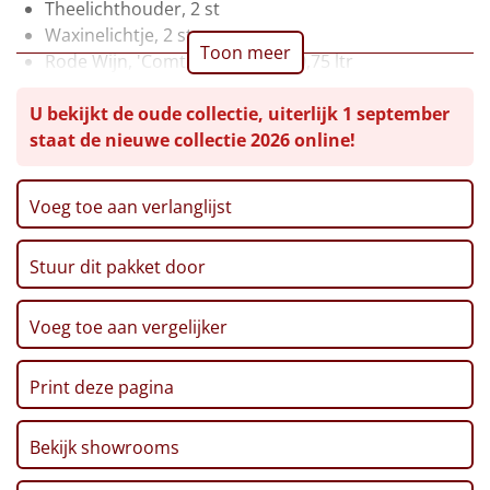
Theelichthouder, 2 st
Leuke
Waxinelichtje, 2 st
Toon meer
Rode Wijn, 'Comte Alexandre', 0,75 ltr
Goedkope
Bier, Steenberge, 25 cl, 2 st
U bekijkt de oude collectie, uiterlijk 1 september
Pretzelsticks, 40 gr
Uniek
staat de nieuwe collectie 2026 online!
Chocolade Pralines, 130 gr
Ribbelchips, 90 gr
Stroopwafel, 2 x 32 gr
Alle thema's
Voeg toe aan verlanglijst
Marshmallows, 140 gr
Artikel
Pepermunt, 65 gr
Stuur dit pakket door
Pannenkoekenmix, 400 gr
Hitster
NIEUW
Zwarte Thee, 1,5 gr, 20 st
Pinda's, 100 gr
Voeg toe aan vergelijker
Pizzarette
Autodrop, Kerstlimo's, 70 gr
Kerstmagazine 2025
Print deze pagina
Tas
Verpakt in een feestelijke kerstdoos
Wake up light
Bekijk showrooms
NIEUW