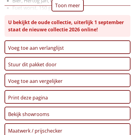
Bier, Hertog Jan, 0,30 ltr, 2 st
Toon meer
Fuet worst, 150 gr
Leuke
Old Amsterdam, 150 gr
U bekijkt de oude collectie, uiterlijk 1 september
Zoutjes, 60 gr
Goedkope
staat de nieuwe collectie 2026 online!
Kaaswafelbolletjes, 50 gr
Toast, 75 gr
Uniek
Pretzels, 40 gr
Voeg toe aan verlanglijst
Popcorn, 70 gr
Alle thema's
Pinda's, 50 gr
Stuur dit pakket door
Artikel
Ribbelchips, 90 gr
Pralines, chocolade hazelnoot, 110 gr
Hitster
Verpakt in een feestelijke kerstdoos, 39 x 29 x 12,6
NIEUW
Voeg toe aan vergelijker
cm
Pizzarette
Print deze pagina
Tas
Bekijk showrooms
Wake up light
NIEUW
Maatwerk / prijschecker