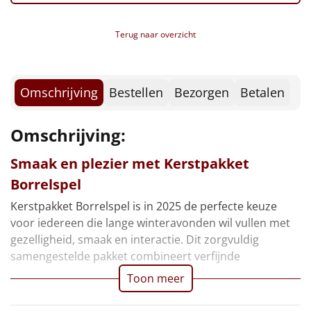
Borrelplank
Terug naar overzicht
Warmtekussen
NIEUW
Slowcooker
POPULAIR
Omschrijving
Bestellen
Bezorgen
Betalen
Noodradio
NIEUW
Omschrijving:
Deken (fleece plaid)
Smaak en plezier met Kerstpakket
Alle artikelen
Borrelspel
Overige
Kerstpakket Borrelspel is in 2025 de perfecte keuze
voor iedereen die lange winteravonden wil vullen met
Ideeën
gezelligheid, smaak en interactie. Dit zorgvuldig
samengestelde pakket combineert verfijnde
Personeel
Toon meer
Doe het zelf