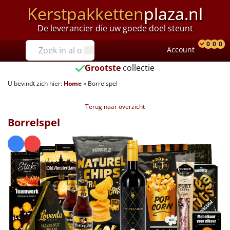
Kerstpakketten
plaza.nl
De leverancier die uw goede doel steunt
Prijzen
0
0
0
Account
Prod
Ver
W
Tot €25
Grootste
collectie
U bevindt zich hier:
Home
»
Borrelspel
€25 tot €35
Terug naar overzicht
€35 tot €40
Borrelspel
€40 tot €45
€45 tot €50
€50 tot €55
€55 tot €75