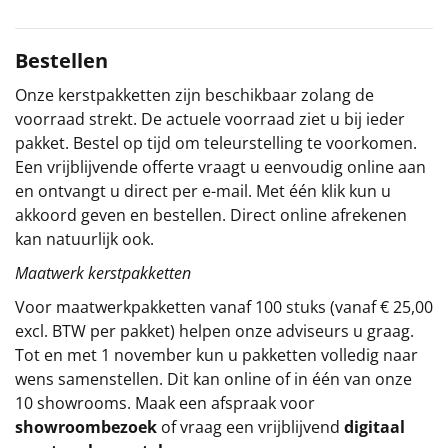
Sinterklaaspakketten
Bestellen
Particulier
Onze kerstpakketten zijn beschikbaar zolang de
voorraad strekt. De actuele voorraad ziet u bij ieder
Kerstgeschenken 2026
pakket. Bestel op tijd om teleurstelling te voorkomen.
Een vrijblijvende offerte vraagt u eenvoudig online aan
Relatiegeschenken
en ontvangt u direct per e-mail. Met één klik kun u
akkoord geven en bestellen. Direct online afrekenen
Cadeaubon
kan natuurlijk ook.
Per stuk
Maatwerk kerstpakketten
Voor maatwerkpakketten vanaf 100 stuks (vanaf € 25,00
Alle overige
excl. BTW per pakket) helpen onze adviseurs u graag.
Tot en met 1 november kun u pakketten volledig naar
wens samenstellen. Dit kan online of in één van onze
10 showrooms. Maak een afspraak voor
showroombezoek
of vraag een vrijblijvend
digitaal