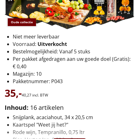
€75 tot €100
€100 en hoger
Oude collectie
Alle kerstpakketten 2026
Niet meer leverbaar
Voorraad:
Uitverkocht
Thema
Bestelmogelijkheid: Vanaf 5 stuks
Per pakket afgedragen aan uw goede doel (Gratis):
Origineel
€ 0,40
Magazijn: 10
Rituals
Pakketnummer: P043
Luxe
35,-
40,
27
incl. BTW
Mannen
Inhoud:
16 artikelen
Snijplank, acaciahout, 34 x 20,5 cm
Vrouwen
Kaartspel "Weet jij het?"
Rode wijn, Tempranillo, 0,75 ltr
Duurzaam