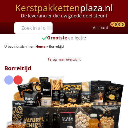
Kerstpakketten
plaza.nl
De leverancier die uw goede doel steunt
Prijzen
0
0
0
Account
Prod
Ver
W
Tot €25
Grootste
collectie
U bevindt zich hier:
Home
»
Borreltijd
€25 tot €35
Terug naar overzicht
€35 tot €40
Borreltijd
€40 tot €45
€45 tot €50
€50 tot €55
€55 tot €75