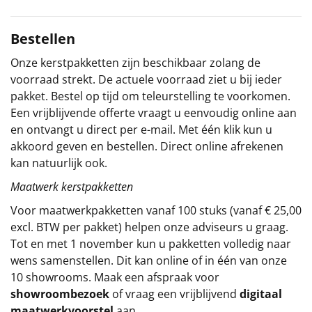
Sinterklaaspakketten
Bestellen
Particulier
Onze kerstpakketten zijn beschikbaar zolang de
voorraad strekt. De actuele voorraad ziet u bij ieder
Kerstgeschenken 2026
pakket. Bestel op tijd om teleurstelling te voorkomen.
Een vrijblijvende offerte vraagt u eenvoudig online aan
Relatiegeschenken
en ontvangt u direct per e-mail. Met één klik kun u
akkoord geven en bestellen. Direct online afrekenen
Cadeaubon
kan natuurlijk ook.
Maatwerk kerstpakketten
Per stuk
Voor maatwerkpakketten vanaf 100 stuks (vanaf € 25,00
Alle overige
excl. BTW per pakket) helpen onze adviseurs u graag.
Tot en met 1 november kun u pakketten volledig naar
wens samenstellen. Dit kan online of in één van onze
10 showrooms. Maak een afspraak voor
showroombezoek
of vraag een vrijblijvend
digitaal
maatwerkvoorstel
aan