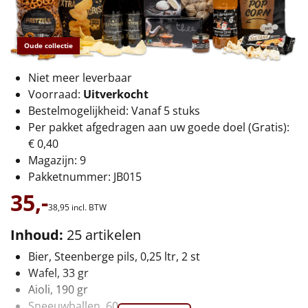
€75 tot €100
€100 en hoger
Oude collectie
Alle kerstpakketten 2026
Niet meer leverbaar
Voorraad:
Uitverkocht
Thema
Bestelmogelijkheid: Vanaf 5 stuks
Per pakket afgedragen aan uw goede doel (Gratis):
Origineel
€ 0,40
Magazijn: 9
Rituals
Pakketnummer: JB015
35,-
Luxe
38,
95
incl. BTW
Mannen
Inhoud:
25 artikelen
Bier, Steenberge pils, 0,25 ltr, 2 st
Vrouwen
Wafel, 33 gr
Aioli, 190 gr
Duurzaam
Sneeuwballen, 60 gr