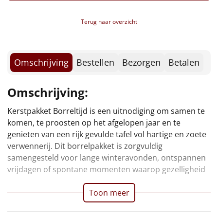
Fletcher hotels voordeelvoucher
Borrelplank
Verpakt in een feestelijke kerstdoos, 39 x 29 x 13 cm
Terug naar overzicht
Warmtekussen
NIEUW
Slowcooker
POPULAIR
Omschrijving
Bestellen
Bezorgen
Betalen
Noodradio
NIEUW
Omschrijving:
Deken (fleece plaid)
Kerstpakket Borreltijd is een uitnodiging om samen te
vanzelf ontstaat. Een stijlvol gebaar dat laat zien dat
Alle artikelen
komen, te proosten op het afgelopen jaar en te
waardering het beste tot uiting komt in samenzijn,
genieten van een rijk gevulde tafel vol hartige en zoete
Overige
verwennerij. Dit borrelpakket is zorgvuldig
samengesteld voor lange winteravonden, ontspannen
Ideeën
vrijdagen of spontane momenten waarop gezelligheid
Personeel
Toon meer
Doe het zelf