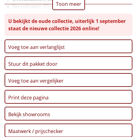
Toon meer
Borrelnoten, 70 gr
Leuke
Holland mix, 150 gr
U bekijkt de oude collectie, uiterlijk 1 september
Sultana fruitbiscuit
Goedkope
staat de nieuwe collectie 2026 online!
Honing, 30 gr
Thee, 2 gr, 5 st
Uniek
Katja apenkoppen, 65 gr
Voeg toe aan verlanglijst
Chips, 90 gr
Alle thema's
Sterretjeskoek, 85 gr
Stuur dit pakket door
Vitamine drink, 50 cl
Artikel
Popcorn, 70 gr
Truffelmayo, 35 ml
Hitster
Voeg toe aan vergelijker
NIEUW
Broodsticks, 100 gr
Pinda's, 50 gr
Pizzarette
Print deze pagina
Snack bites, 80 gr
Toast, 100 gr
Tas
Bekijk showrooms
Mallow twist, 90 gr
Paté iberico, 78 gr
Wake up light
NIEUW
Maatwerk / prijschecker
Pretzels, 200 gr