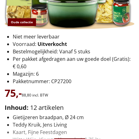
€75 tot €100
€100 en hoger
Oude collectie
Alle kerstpakketten 2026
Niet meer leverbaar
Voorraad:
Uitverkocht
Thema
Bestelmogelijkheid: Vanaf 5 stuks
Per pakket afgedragen aan uw goede doel (Gratis):
Origineel
€ 0,60
Magazijn: 6
Rituals
Pakketnummer: CP27200
Luxe
75,-
88,
80
incl. BTW
Mannen
Inhoud:
12 artikelen
Gietijzeren braadpan, Ø 24 cm
Vrouwen
Teddy Kruik, Jens Living
Kaart, Fijne Feestdagen
Duurzaam