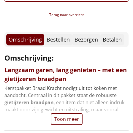
Borrelplank
Terug naar overzicht
Warmtekussen
NIEUW
Slowcooker
POPULAIR
Omschrijving
Bestellen
Bezorgen
Betalen
Noodradio
NIEUW
Omschrijving:
Deken (fleece plaid)
Langzaam garen, lang genieten – met een
Alle artikelen
gietijzeren braadpan
Overige
Kerstpakket Braad Kracht nodigt uit tot koken met
aandacht. Centraal in dit pakket staat de robuuste
Ideeën
gietijzeren braadpan
, een item dat niet alleen indruk
maakt door zijn gewicht en uitstraling, maar vooral
Personeel
Toon meer
Doe het zelf