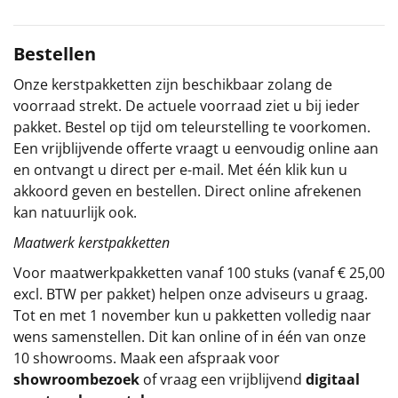
Sinterklaaspakketten
Bestellen
Particulier
Onze kerstpakketten zijn beschikbaar zolang de
voorraad strekt. De actuele voorraad ziet u bij ieder
Kerstgeschenken 2026
pakket. Bestel op tijd om teleurstelling te voorkomen.
Een vrijblijvende offerte vraagt u eenvoudig online aan
Relatiegeschenken
en ontvangt u direct per e-mail. Met één klik kun u
akkoord geven en bestellen. Direct online afrekenen
Cadeaubon
kan natuurlijk ook.
Per stuk
Maatwerk kerstpakketten
Voor maatwerkpakketten vanaf 100 stuks (vanaf € 25,00
Alle overige
excl. BTW per pakket) helpen onze adviseurs u graag.
Tot en met 1 november kun u pakketten volledig naar
wens samenstellen. Dit kan online of in één van onze
10 showrooms. Maak een afspraak voor
showroombezoek
of vraag een vrijblijvend
digitaal