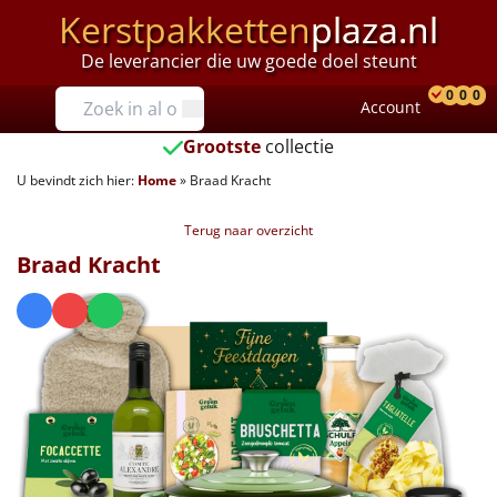
Kerstpakketten
plaza.nl
De leverancier die uw goede doel steunt
Prijzen
0
0
0
Account
Prod
Ver
W
Tot €25
Grootste
collectie
U bevindt zich hier:
Home
»
Braad Kracht
€25 tot €35
Terug naar overzicht
€35 tot €40
Braad Kracht
€40 tot €45
€45 tot €50
€50 tot €55
€55 tot €75