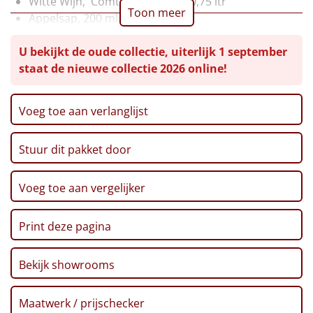
Witte Wijn, 'Comte Alexandre', 0,75 ltr
Toon meer
Appelsap, 200 ml
Leuke
Bruschetta, 90 gr
U bekijkt de oude collectie, uiterlijk 1 september
Tomaat-Courgettesoep, 400 ml
Goedkope
staat de nieuwe collectie 2026 online!
Saladekit, 50 gr + 30 gr
Focaccette, 'Zwarte Olijven', 150 gr
Uniek
Bio Tagliatelle, 500 gr
Voeg toe aan verlanglijst
Pastasaus, 300 gr
Alle thema's
Verpakt in een feestelijke kerstdoos
Stuur dit pakket door
Artikel
Hitster
NIEUW
Voeg toe aan vergelijker
Pizzarette
Print deze pagina
Tas
Bekijk showrooms
Wake up light
NIEUW
Maatwerk / prijschecker