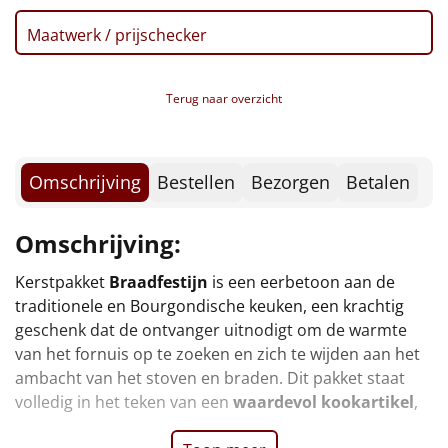
Borrelplank
Maatwerk / prijschecker
Warmtekussen
NIEUW
Terug naar overzicht
Slowcooker
POPULAIR
Noodradio
NIEUW
Omschrijving
Bestellen
Bezorgen
Betalen
Deken (fleece plaid)
Omschrijving:
Alle artikelen
Kerstpakket
Braadfestijn
is een eerbetoon aan de
Overige
traditionele en Bourgondische keuken, een krachtig
geschenk dat de ontvanger uitnodigt om de warmte
Ideeën
van het fornuis op te zoeken en zich te wijden aan het
ambacht van het stoven en braden. Dit pakket staat
Personeel
volledig in het teken van een
waardevol kookartikel
,
Doe het zelf