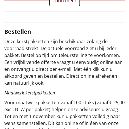
Toon meer
Sinterklaaspakketten
Particulier
Bestellen
Kerstgeschenken 2026
Onze kerstpakketten zijn beschikbaar zolang de
voorraad strekt. De actuele voorraad ziet u bij ieder
Relatiegeschenken
pakket. Bestel op tijd om teleurstelling te voorkomen.
Een vrijblijvende offerte vraagt u eenvoudig online aan
Cadeaubon
en ontvangt u direct per e-mail. Met één klik kun u
akkoord geven en bestellen. Direct online afrekenen
Per stuk
kan natuurlijk ook.
Maatwerk kerstpakketten
Alle overige
Voor maatwerkpakketten vanaf 100 stuks (vanaf € 25,00
excl. BTW per pakket) helpen onze adviseurs u graag.
Tot en met 1 november kun u pakketten volledig naar
wens samenstellen. Dit kan online of in één van onze