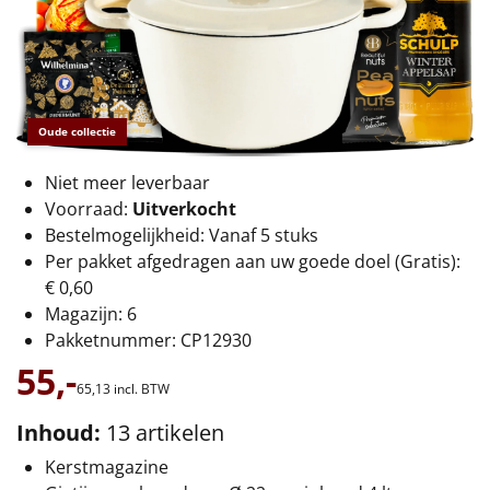
€75 tot €100
€100 en hoger
Alle kerstpakketten 2026
Oude collectie
Thema
Niet meer leverbaar
Voorraad:
Uitverkocht
Origineel
Bestelmogelijkheid: Vanaf 5 stuks
Per pakket afgedragen aan uw goede doel (Gratis):
Rituals
€ 0,60
Magazijn: 6
Luxe
Pakketnummer: CP12930
Mannen
55,-
65,
13
incl. BTW
Vrouwen
Inhoud:
13 artikelen
Kerstmagazine
Duurzaam