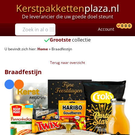
Kerstpakketten
plaza.nl
De leverancier die uw goede doel steunt
Prijzen
0
0
0
Account
Prod
Ver
W
Tot €25
Grootste
collectie
U bevindt zich hier:
Home
»
Braadfestijn
€25 tot €35
Terug naar overzicht
€35 tot €40
Braadfestijn
€40 tot €45
€45 tot €50
€50 tot €55
€55 tot €75