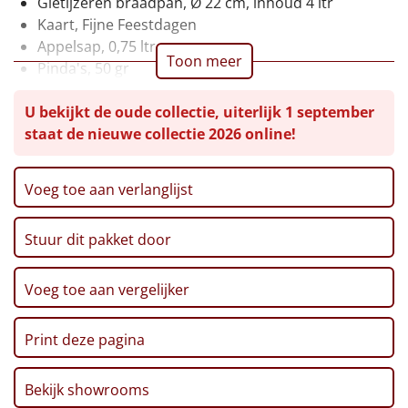
Gietijzeren braadpan, Ø 22 cm, inhoud 4 ltr
Kaart, Fijne Feestdagen
Leuke
Appelsap, 0,75 ltr
Toon meer
Pinda's, 50 gr
Goedkope
Chips, Croky, Partystars, 80 gr
U bekijkt de oude collectie, uiterlijk 1 september
Sultana, 3-pack, 43 gr
Uniek
staat de nieuwe collectie 2026 online!
Twix, 50 gr
Haribo, Goudbeertjes, 75 gr
Alle thema's
Pepermunt, 65 gr
Voeg toe aan verlanglijst
Artikel
Pannenkoekenmix, 400 gr
Speculoos Koekjes, 25 gr
Stuur dit pakket door
Hitster
Verpakt in een feestelijke kerstdoos, 39 x 29 x 30 cm
NIEUW
Pizzarette
Voeg toe aan vergelijker
Tas
Print deze pagina
Wake up light
NIEUW
Bekijk showrooms