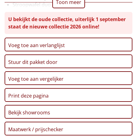
Toon meer
Stroopwafel duo pak, 64 gr
Leuke
Fudge, 117 gr
U bekijkt de oude collectie, uiterlijk 1 september
Popcorn, 100 gr
Goedkope
staat de nieuwe collectie 2026 online!
Chocomelk, 500 ml
Marshmallows, 50 gr
Uniek
Meringue, 75 gr
Voeg toe aan verlanglijst
Honing, 30 gr
Alle thema's
Fletcher hotels voordeelvoucher
Stuur dit pakket door
Verpakt in een feestelijke kerstdoos, 39 x 29 x 12,6
Artikel
cm
Voeg toe aan vergelijker
Hitster
NIEUW
Pizzarette
Print deze pagina
Tas
Bekijk showrooms
Wake up light
NIEUW
Maatwerk / prijschecker