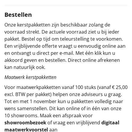
Sinterklaaspakketten
Bestellen
Particulier
Onze kerstpakketten zijn beschikbaar zolang de
voorraad strekt. De actuele voorraad ziet u bij ieder
Kerstgeschenken 2026
pakket. Bestel op tijd om teleurstelling te voorkomen.
Een vrijblijvende offerte vraagt u eenvoudig online aan
Relatiegeschenken
en ontvangt u direct per e-mail. Met één klik kun u
akkoord geven en bestellen. Direct online afrekenen
Cadeaubon
kan natuurlijk ook.
Maatwerk kerstpakketten
Per stuk
Voor maatwerkpakketten vanaf 100 stuks (vanaf € 25,00
excl. BTW per pakket) helpen onze adviseurs u graag.
Alle overige
Tot en met 1 november kun u pakketten volledig naar
wens samenstellen. Dit kan online of in één van onze
10 showrooms. Maak een afspraak voor
showroombezoek
of vraag een vrijblijvend
digitaal
maatwerkvoorstel
aan