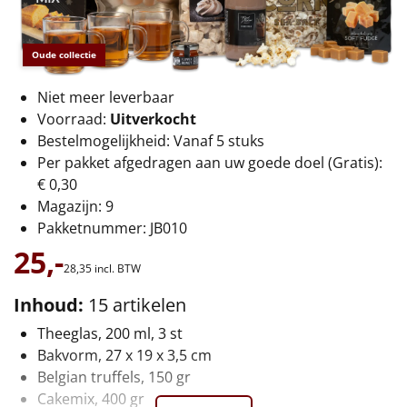
€75 tot €100
€100 en hoger
Oude collectie
Alle kerstpakketten 2026
Niet meer leverbaar
Voorraad:
Uitverkocht
Thema
Bestelmogelijkheid: Vanaf 5 stuks
Per pakket afgedragen aan uw goede doel (Gratis):
Origineel
€ 0,30
Magazijn: 9
Rituals
Pakketnummer: JB010
25,-
Luxe
28,
35
incl. BTW
Inhoud:
15 artikelen
Mannen
Theeglas, 200 ml, 3 st
Vrouwen
Bakvorm, 27 x 19 x 3,5 cm
Belgian truffels, 150 gr
Duurzaam
Cakemix, 400 gr