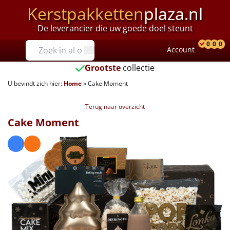
Kerstpakketten
plaza.nl
De leverancier die uw goede doel steunt
Prijzen
0
0
0
Account
Prod
Ver
W
Tot €25
Grootste
collectie
U bevindt zich hier:
Home
»
Cake Moment
€25 tot €35
Terug naar overzicht
€35 tot €40
Cake Moment
€40 tot €45
€45 tot €50
€50 tot €55
€55 tot €75