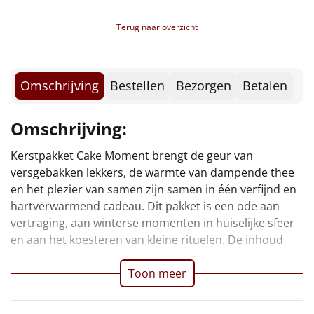
Borrelplank
Terug naar overzicht
Warmtekussen
NIEUW
Slowcooker
POPULAIR
Omschrijving
Bestellen
Bezorgen
Betalen
Noodradio
NIEUW
Omschrijving:
Deken (fleece plaid)
Kerstpakket Cake Moment brengt de geur van
nodigt uit tot bakken, proeven en het delen van
versgebakken lekkers, de warmte van dampende thee
Alle artikelen
en het plezier van samen zijn samen in één verfijnd en
Overige
hartverwarmend cadeau. Dit pakket is een ode aan
vertraging, aan winterse momenten in huiselijke sfeer
Ideeën
en aan het koesteren van kleine rituelen. De inhoud
Personeel
Toon meer
Doe het zelf