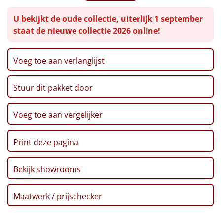
Gezouten pinda's, 100 gr
Leuke
U bekijkt de oude collectie, uiterlijk 1 september
Koekjes triple chocolate, 150 gr
staat de nieuwe collectie 2026 online!
Thee, 30 gr
Goedkope
Toast, 100 gr
Popcorn, 125 gr
Voeg toe aan verlanglijst
Uniek
Mallow trees, 140 gr
XXL Pretzel sticks, 200 gr
Stuur dit pakket door
Alle thema's
Pasta, penne rigate, 300 gr
Tomatensaus passata, 330 gr
Artikel
Twix white, 46 gr
Voeg toe aan vergelijker
Voucher Fletcher hotel
Hitster
NIEUW
Voucher PonyparkCity
Print deze pagina
Kerstkaart
Pizzarette
Verpakt in een feestelijke kerstdoos
Bekijk showrooms
Tas
Maatwerk / prijschecker
Wake up light
NIEUW