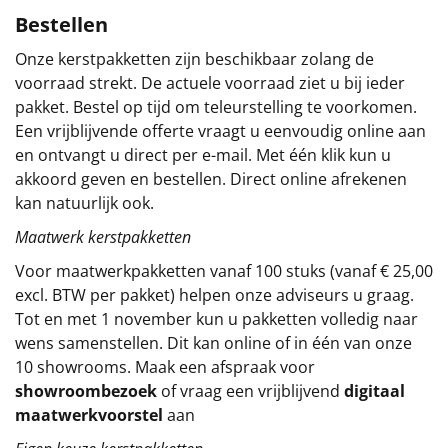
Bestellen
Sinterklaaspakketten
Onze kerstpakketten zijn beschikbaar zolang de
Particulier
voorraad strekt. De actuele voorraad ziet u bij ieder
pakket. Bestel op tijd om teleurstelling te voorkomen.
Kerstgeschenken 2026
Een vrijblijvende offerte vraagt u eenvoudig online aan
en ontvangt u direct per e-mail. Met één klik kun u
Relatiegeschenken
akkoord geven en bestellen. Direct online afrekenen
kan natuurlijk ook.
Cadeaubon
Maatwerk kerstpakketten
Voor maatwerkpakketten vanaf 100 stuks (vanaf € 25,00
Per stuk
excl. BTW per pakket) helpen onze adviseurs u graag.
Tot en met 1 november kun u pakketten volledig naar
Alle overige
wens samenstellen. Dit kan online of in één van onze
10 showrooms. Maak een afspraak voor
showroombezoek
of vraag een vrijblijvend
digitaal
maatwerkvoorstel
aan