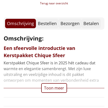
Borrelplank
Terug naar overzicht
Warmtekussen
NIEUW
Omschrijving
Bestellen
Bezorgen
Betalen
Slowcooker
POPULAIR
Noodradio
Omschrijving:
NIEUW
Een sfeervolle introductie van
Deken (fleece plaid)
Kerstpakket Chique Sfeer
Alle artikelen
Kerstpakket Chique Sfeer is in 2025 hét cadeau dat
warmte en elegantie samenbrengt. Met zijn luxe
Overige
uitstraling en veelzijdige inhoud is dit pakket
ontworpen om momenten van verbondenheid extra
Ideeën
Toon meer
Personeel
Doe het zelf