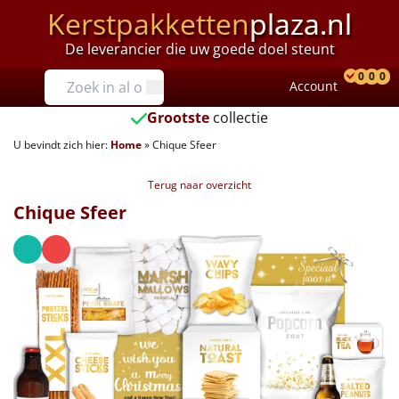
Kerstpakketten
plaza.nl
De leverancier die uw goede doel steunt
Prijzen
0
0
0
Account
Prod
Ver
W
Tot €25
Grootste
collectie
U bevindt zich hier:
Home
»
Chique Sfeer
€25 tot €35
Terug naar overzicht
€35 tot €40
Chique Sfeer
€40 tot €45
€45 tot €50
€50 tot €55
€55 tot €75