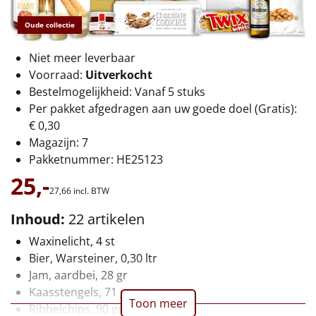
€75 tot €100
Oude collectie
€100 en hoger
Niet meer leverbaar
Alle kerstpakketten 2026
Voorraad:
Uitverkocht
Bestelmogelijkheid: Vanaf 5 stuks
Thema
Per pakket afgedragen aan uw goede doel (Gratis):
€ 0,30
Origineel
Magazijn: 7
Pakketnummer: HE25123
Rituals
25,-
27,
66
incl. BTW
Luxe
Inhoud:
22 artikelen
Mannen
Waxinelicht, 4 st
Bier, Warsteiner, 0,30 ltr
Vrouwen
Jam, aardbei, 28 gr
Kaasstengels, 71 gr
Toon meer
Duurzaam
Ribbelchips, 90 gr