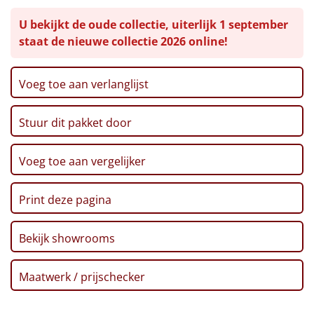
Snack bites, 80 gr
Leuke
U bekijkt de oude collectie, uiterlijk 1 september
Dipsticks, 140 gr
staat de nieuwe collectie 2026 online!
Ribbelchips, 90 gr
Goedkope
Filo pastry koekjes 'Cranberry', 80 gr
Pannenkoekenmix, 180 gr
Voeg toe aan verlanglijst
Uniek
Pinda's, 100 gr
Nougatreep, 75 gr
Stuur dit pakket door
Alle thema's
Kerstkaart
Voucher Ponycity
Artikel
Voucher Fletcher hotel
Voeg toe aan vergelijker
Verpakt in een feestelijke kerstdoos
Hitster
NIEUW
Print deze pagina
Pizzarette
Bekijk showrooms
Tas
Maatwerk / prijschecker
Wake up light
NIEUW