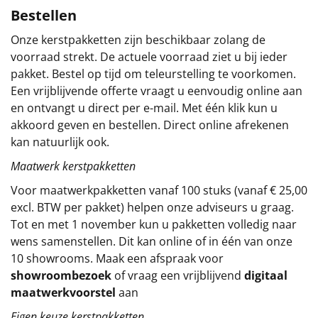
Bestellen
Sinterklaaspakketten
Onze kerstpakketten zijn beschikbaar zolang de
voorraad strekt. De actuele voorraad ziet u bij ieder
Particulier
pakket. Bestel op tijd om teleurstelling te voorkomen.
Een vrijblijvende offerte vraagt u eenvoudig online aan
Kerstgeschenken 2026
en ontvangt u direct per e-mail. Met één klik kun u
akkoord geven en bestellen. Direct online afrekenen
Relatiegeschenken
kan natuurlijk ook.
Cadeaubon
Maatwerk kerstpakketten
Voor maatwerkpakketten vanaf 100 stuks (vanaf € 25,00
Per stuk
excl. BTW per pakket) helpen onze adviseurs u graag.
Tot en met 1 november kun u pakketten volledig naar
Alle overige
wens samenstellen. Dit kan online of in één van onze
10 showrooms. Maak een afspraak voor
showroombezoek
of vraag een vrijblijvend
digitaal
maatwerkvoorstel
aan
Eigen keuze kerstpakketten