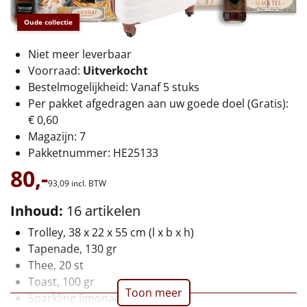
€75 tot €100
Oude collectie
€100 en hoger
Niet meer leverbaar
Voorraad:
Uitverkocht
Alle kerstpakketten 2026
Bestelmogelijkheid: Vanaf 5 stuks
Thema
Per pakket afgedragen aan uw goede doel (Gratis):
€ 0,60
Origineel
Magazijn: 7
Pakketnummer: HE25133
Rituals
80,-
93,
09
incl. BTW
Luxe
Inhoud:
16 artikelen
Mannen
Trolley, 38 x 22 x 55 cm (l x b x h)
Tapenade, 130 gr
Vrouwen
Thee, 20 st
Toast, 100 gr
Toon meer
Duurzaam
Sparkling limonade, 0,75 ltr