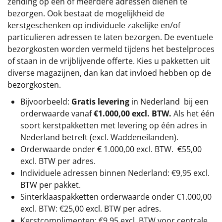
zending op één of meerdere adressen dienen te
bezorgen. Ook bestaat de mogelijkheid de
kerstgeschenken op individuele zakelijke en/of
particulieren adressen te laten bezorgen. De eventuele
bezorgkosten worden vermeld tijdens het bestelproces
of staan in de vrijblijvende offerte. Kies u pakketten uit
diverse magazijnen, dan kan dat invloed hebben op de
bezorgkosten.
Bijvoorbeeld:
Gratis levering
in Nederland bij een
orderwaarde vanaf
€1.000,00 excl. BTW.
Als het één
soort kerstpakketten met levering op één adres in
Nederland betreft (excl. Waddeneilanden).
Orderwaarde onder €
1.000,00
excl. BTW.
€55,00
excl. BTW
per adres.
Individuele adressen binnen Nederland: €9,95 excl.
BTW per pakket.
Sinterklaaspakketten orderwaarde onder €
1.000,00
excl. BTW: €25,00 excl. BTW per adres.
Kerstcomplimenten: €9,95 excl. BTW voor centrale