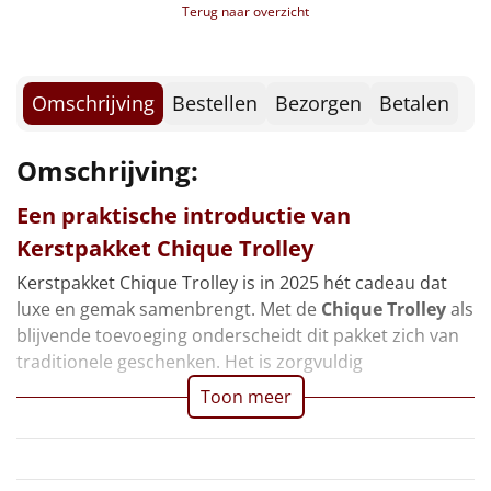
Borrelplank
Terug naar overzicht
Warmtekussen
NIEUW
Omschrijving
Bestellen
Bezorgen
Betalen
Slowcooker
POPULAIR
Omschrijving:
Noodradio
NIEUW
Een praktische introductie van
Deken (fleece plaid)
Kerstpakket Chique Trolley
Alle artikelen
Kerstpakket Chique Trolley is in 2025 hét cadeau dat
luxe en gemak samenbrengt. Met de
Chique Trolley
als
Overige
blijvende toevoeging onderscheidt dit pakket zich van
traditionele geschenken. Het is zorgvuldig
Ideeën
Toon meer
Personeel
Doe het zelf