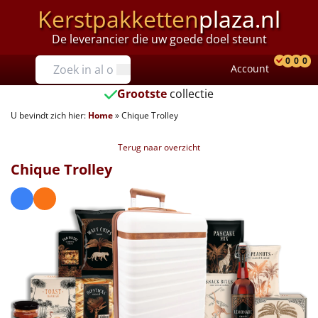
Kerstpakketten
plaza.nl
De leverancier die uw goede doel steunt
Prijzen
0
0
0
Account
Prod
Ver
W
Tot €25
Grootste
collectie
U bevindt zich hier:
Home
»
Chique Trolley
€25 tot €35
Terug naar overzicht
€35 tot €40
Chique Trolley
€40 tot €45
€45 tot €50
€50 tot €55
€55 tot €75