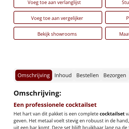
Voeg toe aan verlanglijst
Stu
Voeg toe aan vergelijker
P
Bekijk showrooms
Maat
Omschrijving
Inhoud
Bestellen
Bezorgen
Omschrijving:
Een professionele cocktailset
Het hart van dit pakket is een complete
cocktailset
v
geven. Het metaal voelt stevig en robuust in de hand
uit een bar komt. Deze set blijft bruikbaar lang na 