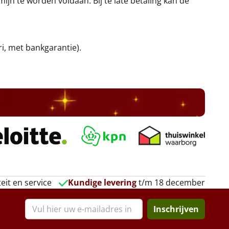
jn te worden voldaan. Bij te late betaling kan de
ri, met bankgarantie).
eit en service
Kundige levering
t/m 18 december
Inschrijven