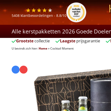
5408
klantbeoordelingen -
8.8
/10
Alle kerstpakketten 2026
Goede Doele
Grootste
collectie
Laagste
prijsgarantie
U bevindt zich hier:
Home
»
Cocktail Moment