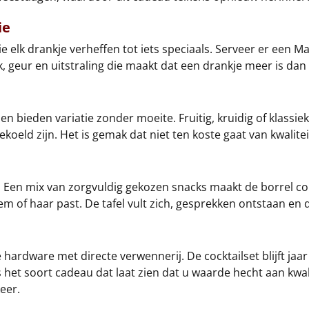
ie
e elk drankje verheffen tot iets speciaals. Serveer er een M
 geur en uitstraling die maakt dat een drankje meer is dan d
en bieden variatie zonder moeite. Fruitig, kruidig of klassie
koeld zijn. Het is gemak dat niet ten koste gaat van kwaliteit
. Een mix van zorgvuldig gekozen snacks maakt de borrel com
em of haar past. De tafel vult zich, gesprekken ontstaan en de
hardware met directe verwennerij. De cocktailset blijft jaar 
es het soort cadeau dat laat zien dat u waarde hecht aan kwal
eer.