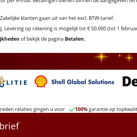
r per e-mail. Betalingen dienen binnen de aangegeven termi
 Zakelijke klanten gaan uit van het excl. BTW-tarief.
g. Levering op rekening is mogelijk tot € 50.000 (tot 1 februa
ijkheden
of bekijk de pagina
Betalen
.
reden relaties gingen u voor
100%
garantie op topkwalit
brief