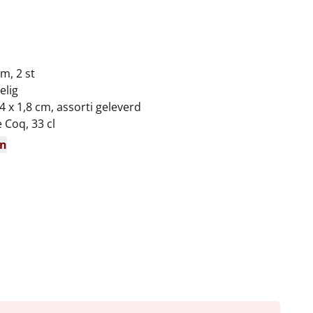
cm, 2 st
elig
4 x 1,8 cm, assorti geleverd
 Coq, 33 cl
en