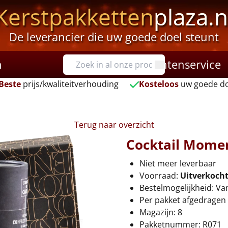
Kerstpakketten
plaza.n
De leverancier die uw goede doel steunt
n
Klantenservice
Beste
prijs/kwaliteitverhouding
Kosteloos
uw goede do
Terug naar overzicht
Cocktail Mome
Niet meer leverbaar
Voorraad:
Uitverkoch
Bestelmogelijkheid: Va
Per pakket afgedragen 
Magazijn: 8
Pakketnummer: R071