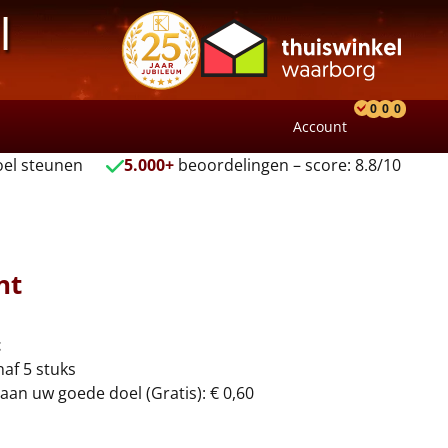
l
0
0
0
Account
Product
Verlang
Wink
el steunen
5.000+
beoordelingen – score: 8.8/10
nt
t
naf 5 stuks
aan uw goede doel (Gratis): € 0,60