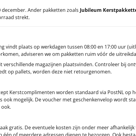
 20 december. Ander pakketten zoals
Jubileum Kerstpakkett
orraad strekt.
g vindt plaats op werkdagen tussen 08:00 en 17:00 uur (uitl
oorkomen, adviseren we om pakketten ruim vóór de uitreikd
t verschillende magazijnen plaatsvinden. Controleer bij ontv
iedt op pallets, worden deze niet retourgenomen.
cept
Kerstcomplimenten
worden standaard via PostNL op h
s is ook mogelijk. De voucher met geschenkenvelop wordt sta
 ook.
ak gratis. De eventuele kosten zijn onder meer afhankelijk
op één of meerdere adressen dienen te bezorgen. Ook besta