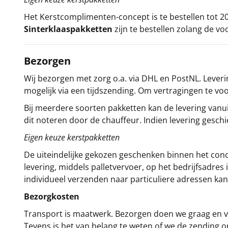
Het
Kerstcomplimenten
-concept
is te bestellen tot
Sinterklaaspakketten
zijn te bestellen zolang de vo
Bezorgen
Wij bezorgen met zorg o.a. via DHL en PostNL. Leverin
mogelijk via een tijdszending. Om vertragingen te v
Bij meerdere soorten pakketten kan de levering vanui
dit noteren door de chauffeur. Indien levering gesch
Eigen keuze kerstpakketten
De uiteindelijke gekozen geschenken binnen het con
levering, middels palletvervoer, op het bedrijfsadre
individueel verzenden naar particuliere adressen kan
Bezorgkosten
Transport is maatwerk. Bezorgen doen we graag en va
Tevens is het van belang te weten of we de zending 