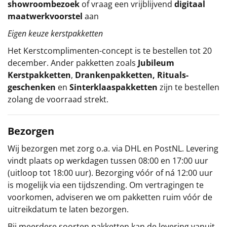
showroombezoek
of vraag een vrijblijvend
digitaal
maatwerkvoorstel
aan
Eigen keuze kerstpakketten
Het
Kerstcomplimenten
-concept
is te bestellen tot 20
december. Ander pakketten zoals
Jubileum
Kerstpakketten
,
Drankenpakketten
,
Rituals-
geschenken
en
Sinterklaaspakketten
zijn te bestellen
zolang de voorraad strekt.
Bezorgen
Wij bezorgen met zorg o.a. via DHL en PostNL. Levering
vindt plaats op werkdagen tussen 08:00 en 17:00 uur
(uitloop tot 18:00 uur). Bezorging vóór of ná 12:00 uur
is mogelijk via een tijdszending. Om vertragingen te
voorkomen, adviseren we om pakketten ruim vóór de
uitreikdatum te laten bezorgen.
Bij meerdere soorten pakketten kan de levering vanuit