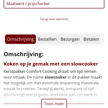
Borrelplank
Maatwerk / prijschecker
Warmtekussen
NIEUW
Terug naar overzicht
Slowcooker
POPULAIR
Noodradio
NIEUW
Omschrijving
Bestellen
Bezorgen
Betalen
Deken (fleece plaid)
Omschrijving:
Alle artikelen
Koken op je gemak met een slowcooker
Overige
Kerstpakket Comfort Cooking draait om tijd nemen
voor smaak. De ruime
slowcooker
in dit pakket maakt
Ideeën
het mogelijk om met minimale inspanning maximale
smaak te creëren. Terwijl jij werkt, ontspant of tijd
Personeel
doorbrengt met je gezin, doet deze pan zijn werk in
Toon meer
Doe het zelf