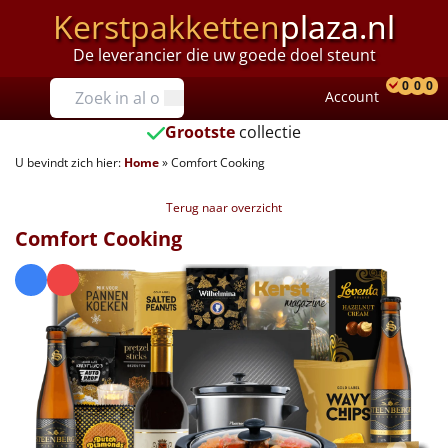
Kerstpakketten
plaza.nl
De leverancier die uw goede doel steunt
Prijzen
0
0
0
Account
Prod
Ver
W
Tot €25
Grootste
collectie
U bevindt zich hier:
Home
»
Comfort Cooking
€25 tot €35
Terug naar overzicht
€35 tot €40
Comfort Cooking
€40 tot €45
€45 tot €50
€50 tot €55
€55 tot €75