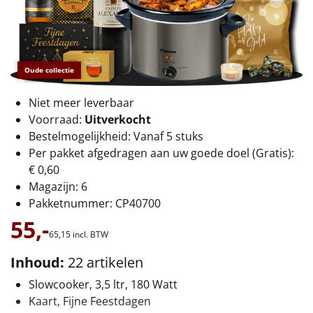
€75 tot €100
€100 en hoger
Oude collectie
Alle kerstpakketten 2026
Thema
Niet meer leverbaar
Voorraad:
Uitverkocht
Origineel
Bestelmogelijkheid: Vanaf 5 stuks
Per pakket afgedragen aan uw goede doel (Gratis):
Rituals
€ 0,60
Magazijn: 6
Luxe
Pakketnummer: CP40700
55,-
Mannen
65,
15
incl. BTW
Inhoud:
22 artikelen
Vrouwen
Slowcooker, 3,5 ltr, 180 Watt
Duurzaam
Kaart, Fijne Feestdagen