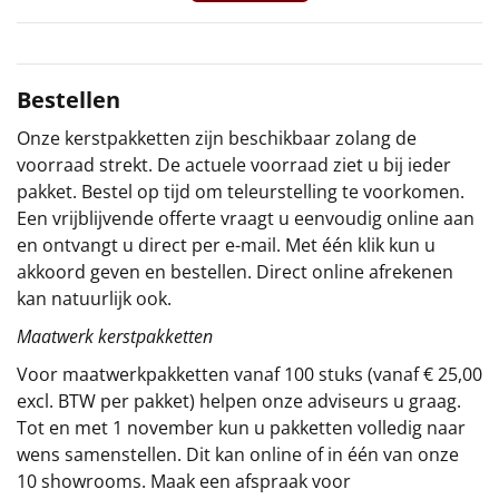
Sinterklaaspakketten
Particulier
Bestellen
Onze kerstpakketten zijn beschikbaar zolang de
Kerstgeschenken 2026
voorraad strekt. De actuele voorraad ziet u bij ieder
pakket. Bestel op tijd om teleurstelling te voorkomen.
Relatiegeschenken
Een vrijblijvende offerte vraagt u eenvoudig online aan
en ontvangt u direct per e-mail. Met één klik kun u
Cadeaubon
akkoord geven en bestellen. Direct online afrekenen
kan natuurlijk ook.
Per stuk
Maatwerk kerstpakketten
Alle overige
Voor maatwerkpakketten vanaf 100 stuks (vanaf € 25,00
excl. BTW per pakket) helpen onze adviseurs u graag.
Tot en met 1 november kun u pakketten volledig naar
wens samenstellen. Dit kan online of in één van onze
10 showrooms. Maak een afspraak voor