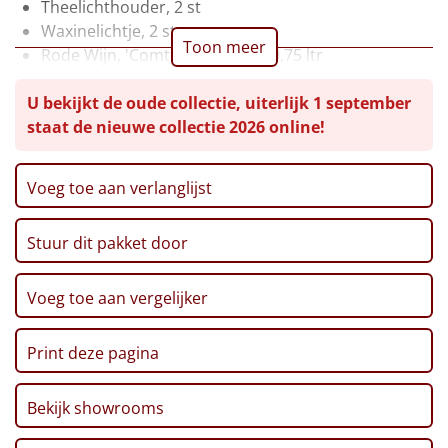
Theelichthouder, 2 st
Leuke
Waxinelichtje, 2 st
Toon meer
Rode Wijn, 'Comte Alexandre', 0,75 ltr
Goedkope
Bier, Steenberge, 25 cl, 2 st
U bekijkt de oude collectie, uiterlijk 1 september
Pretzelsticks, 40 gr
Uniek
staat de nieuwe collectie 2026 online!
Chocolade Pralines, 130 gr
Ribbelchips, 90 gr
Stroopwafel, 2 x 32 gr
Alle thema's
Voeg toe aan verlanglijst
Marshmallows, 140 gr
Artikel
Pepermunt, 65 gr
Stuur dit pakket door
Pannenkoekenmix, 400 gr
Hitster
NIEUW
Zwarte Thee, 1,5 gr, 20 st
Pinda's, 100 gr
Voeg toe aan vergelijker
Pizzarette
Autodrop, Kerstlimo's, 70 gr
Kerstmagazine 2025
Print deze pagina
Tas
Verpakt in een feestelijke kerstdoos
Wake up light
Bekijk showrooms
NIEUW