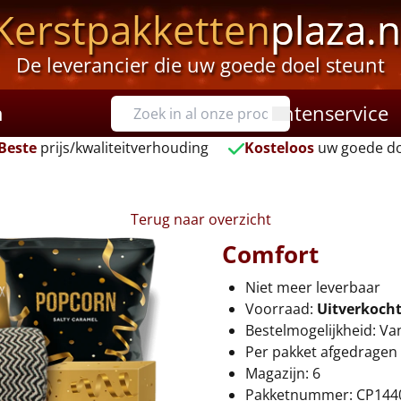
Kerstpakketten
plaza.n
De leverancier die uw goede doel steunt
n
Klantenservice
Beste
prijs/kwaliteitverhouding
Kosteloos
uw goede do
Terug naar overzicht
Comfort
Niet meer leverbaar
Voorraad:
Uitverkoch
Bestelmogelijkheid: Va
Per pakket afgedragen 
Magazijn: 6
Pakketnummer: CP144