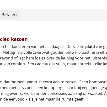
Betalen
ycled katoen
 en het koesteren van het alledaagse. De zachte
plaid
van ge
et zijn stijlvolle zwart-wit-gouden ontwerp past hij in elk i
avond of legt hem losjes over de leuning voor het juiste vis
van comfort. Een cadeau dat stil is, maar spreekt – elke kee
n om dat moment van rust extra aan te zetten. Geen bombas
thee met iets zoets, een knapperige snack bij een goed gesp
ag even zakken, zonder concessies aan stijl of kwaliteit. Al
 in de eenvoud – als je het maar de ruimte geeft.