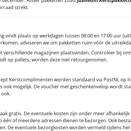
 20 december. Ander pakketten zoals
Jubileum Kerstpakkett
orraad strekt.
g vindt plaats op werkdagen tussen 08:00 en 17:00 uur (uitl
oorkomen, adviseren we om pakketten ruim vóór de uitreikd
t verschillende magazijnen plaatsvinden. Controleer bij ontv
iedt op pallets, worden deze niet retourgenomen.
cept
Kerstcomplimenten
worden standaard via PostNL op h
s is ook mogelijk. De voucher met geschenkenvelop wordt sta
 ook.
ak gratis. De eventuele kosten zijn onder meer afhankelijk
op één of meerdere adressen dienen te bezorgen. Ook besta
gen. De eventuele bezorgkosten worden vermeld tijdens het be