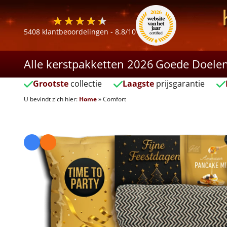
5408
klantbeoordelingen -
8.8
/10
Alle kerstpakketten 2026
Goede Doele
Grootste
collectie
Laagste
prijsgarantie
U bevindt zich hier:
Home
»
Comfort