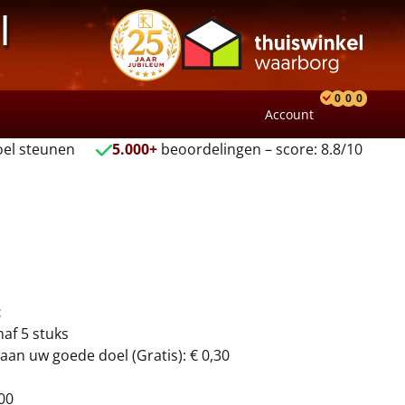
l
0
0
0
Account
Product
Verlang
Wink
el steunen
5.000+
beoordelingen – score: 8.8/10
t
naf 5 stuks
aan uw goede doel (Gratis): € 0,30
00