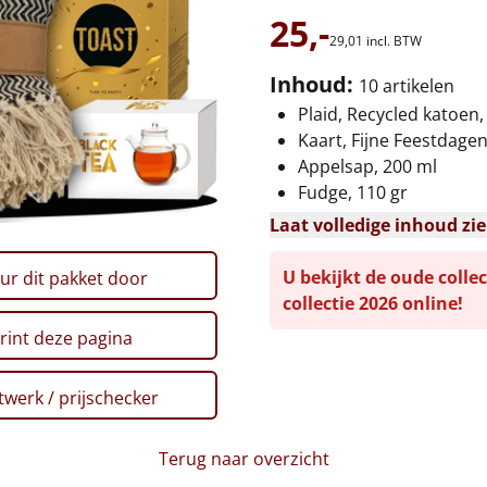
25,-
29,
01
incl. BTW
Inhoud:
10 artikelen
Plaid, Recycled katoen,
Kaart, Fijne Feestdage
Appelsap, 200 ml
Fudge, 110 gr
Laat volledige inhoud zi
U bekijkt de oude collec
ur dit pakket door
collectie 2026 online!
rint deze pagina
werk / prijschecker
Terug naar overzicht