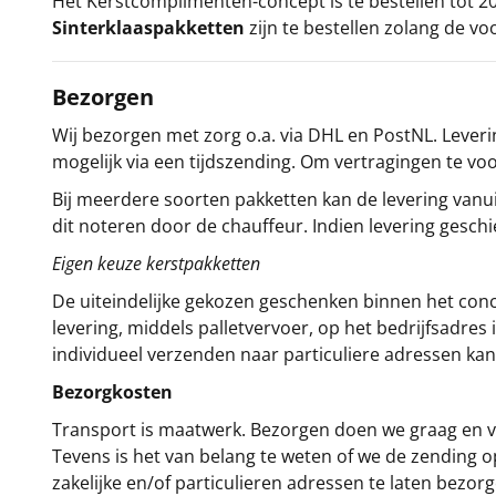
Het
Kerstcomplimenten
-concept
is te bestellen tot
Sinterklaaspakketten
zijn te bestellen zolang de vo
Bezorgen
Wij bezorgen met zorg o.a. via DHL en PostNL. Leverin
mogelijk via een tijdszending. Om vertragingen te v
Bij meerdere soorten pakketten kan de levering vanui
dit noteren door de chauffeur. Indien levering gesch
Eigen keuze kerstpakketten
De uiteindelijke gekozen geschenken binnen het con
levering, middels palletvervoer, op het bedrijfsadre
individueel verzenden naar particuliere adressen kan
Bezorgkosten
Transport is maatwerk. Bezorgen doen we graag en va
Tevens is het van belang te weten of we de zending 
zakelijke en/of particulieren adressen te laten bezor