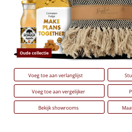
Oude collectie
Voeg toe aan verlanglijst
Stu
Voeg toe aan vergelijker
P
Bekijk showrooms
Maat