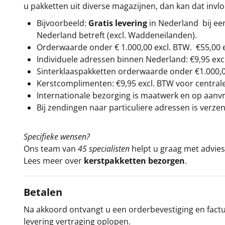
u pakketten uit diverse magazijnen, dan kan dat inv
Bijvoorbeeld:
Gratis levering
in Nederland bij e
Nederland betreft (excl. Waddeneilanden).
Orderwaarde onder €
1.000,00
excl. BTW.
€55,00 
Individuele adressen binnen Nederland: €9,95 exc
Sinterklaaspakketten orderwaarde onder €
1.000,
Kerstcomplimenten: €9,95 excl. BTW voor centrale 
Internationale bezorging is maatwerk en op aanvraa
Bij zendingen naar particuliere adressen is verzen
Specifieke wensen?
Ons team van
45 specialisten
helpt u graag met advies 
Lees meer over
kerstpakketten bezorgen
.
Betalen
Na akkoord ontvangt u een orderbevestiging en factuu
levering vertraging oplopen.