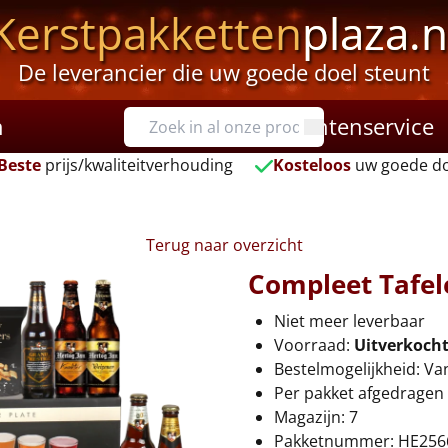
Kerstpakketten
plaza.n
De leverancier die uw goede doel steunt
n
Klantenservice
Beste
prijs/kwaliteitverhouding
Kosteloos
uw goede do
Terug naar overzicht
Compleet Tafel
Niet meer leverbaar
Voorraad:
Uitverkoch
Bestelmogelijkheid: Va
Per pakket afgedragen 
Magazijn: 7
Pakketnummer: HE256