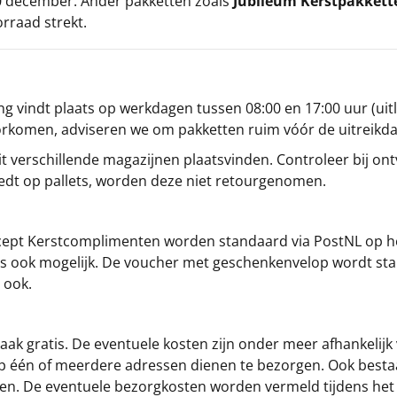
 20 december. Ander pakketten zoals
Jubileum Kerstpakkett
orraad strekt.
g vindt plaats op werkdagen tussen 08:00 en 17:00 uur (uitl
oorkomen, adviseren we om pakketten ruim vóór de uitreikd
t verschillende magazijnen plaatsvinden. Controleer bij ontv
iedt op pallets, worden deze niet retourgenomen.
cept
Kerstcomplimenten
worden standaard via PostNL op h
s is ook mogelijk. De voucher met geschenkenvelop wordt sta
 ook.
ak gratis. De eventuele kosten zijn onder meer afhankelijk
op één of meerdere adressen dienen te bezorgen. Ook besta
gen. De eventuele bezorgkosten worden vermeld tijdens het be