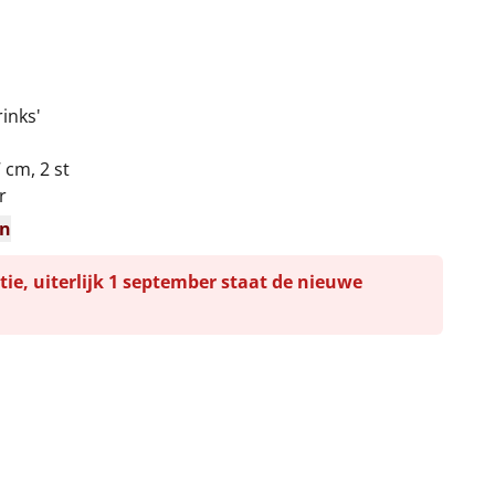
inks'
 cm, 2 st
r
en
tie, uiterlijk 1 september staat de nieuwe