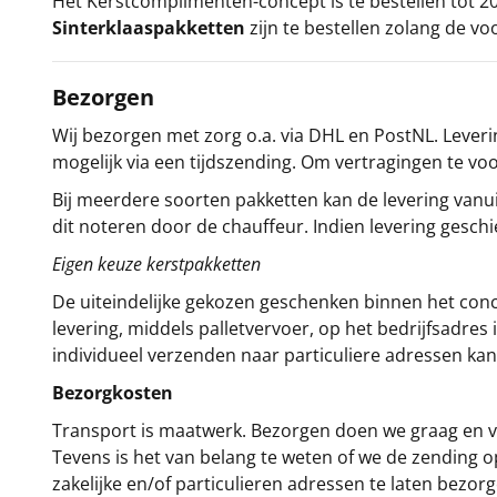
Het
Kerstcomplimenten
-concept
is te bestellen tot
Sinterklaaspakketten
zijn te bestellen zolang de vo
Bezorgen
Wij bezorgen met zorg o.a. via DHL en PostNL. Leverin
mogelijk via een tijdszending. Om vertragingen te v
Bij meerdere soorten pakketten kan de levering vanui
dit noteren door de chauffeur. Indien levering gesch
Eigen keuze kerstpakketten
De uiteindelijke gekozen geschenken binnen het con
levering, middels palletvervoer, op het bedrijfsadre
individueel verzenden naar particuliere adressen kan
Bezorgkosten
Transport is maatwerk. Bezorgen doen we graag en va
Tevens is het van belang te weten of we de zending 
zakelijke en/of particulieren adressen te laten bezor