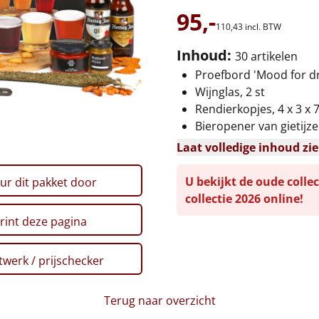
95,-
110,
43
incl. BTW
Inhoud:
30 artikelen
Proefbord 'Mood for dr
Wijnglas, 2 st
Rendierkopjes, 4 x 3 x 7
Bieropener van gietijze
Laat volledige inhoud zi
U bekijkt de oude collec
ur dit pakket door
collectie 2026 online!
rint deze pagina
werk / prijschecker
Terug naar overzicht