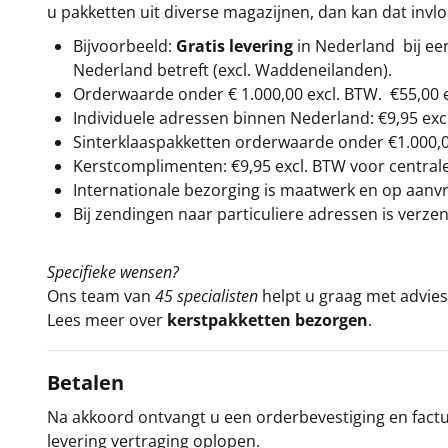
u pakketten uit diverse magazijnen, dan kan dat inv
Bijvoorbeeld:
Gratis levering
in Nederland bij e
Nederland betreft (excl. Waddeneilanden).
Orderwaarde onder €
1.000,00
excl. BTW.
€55,00 
Individuele adressen binnen Nederland: €9,95 exc
Sinterklaaspakketten orderwaarde onder €
1.000,
Kerstcomplimenten: €9,95 excl. BTW voor centrale 
Internationale bezorging is maatwerk en op aanvraa
Bij zendingen naar particuliere adressen is verzen
Specifieke wensen?
Ons team van
45 specialisten
helpt u graag met advies 
Lees meer over
kerstpakketten bezorgen
.
Betalen
Na akkoord ontvangt u een orderbevestiging en factuu
levering vertraging oplopen.