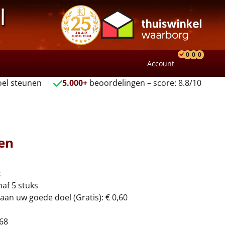
l
0
0
0
Account
Product
Verlang
Wink
el steunen
5.000+
beoordelingen – score: 8.8/10
en
t
naf 5 stuks
aan uw goede doel (Gratis): € 0,60
68