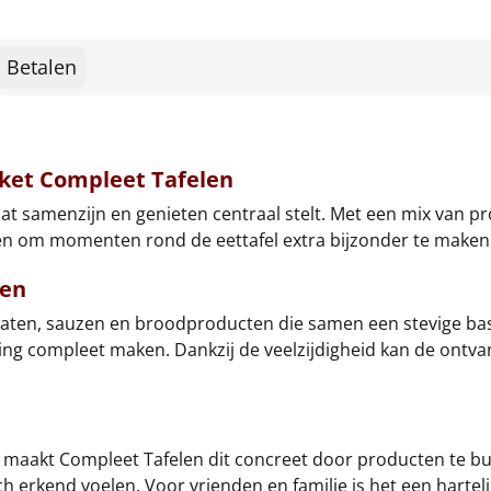
Betalen
kket Compleet Tafelen
dat samenzijn en genieten centraal stelt. Met een mix van p
rpen om momenten rond de eettafel extra bijzonder te maken
ken
maten, sauzen en broodproducten die samen een stevige bas
ing compleet maken. Dankzij de veelzijdigheid kan de ontva
t, maakt Compleet Tafelen dit concreet door producten te bun
erkend voelen. Voor vrienden en familie is het een hartel