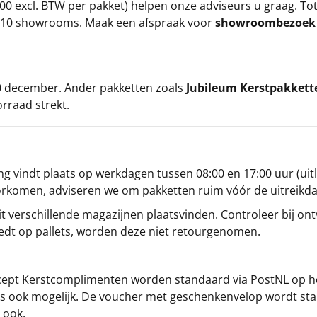
00 excl. BTW per pakket) helpen onze adviseurs u graag. To
ze 10 showrooms. Maak een afspraak voor
showroombezoe
 20 december. Ander pakketten zoals
Jubileum Kerstpakkett
orraad strekt.
g vindt plaats op werkdagen tussen 08:00 en 17:00 uur (uitl
oorkomen, adviseren we om pakketten ruim vóór de uitreikd
t verschillende magazijnen plaatsvinden. Controleer bij ontv
iedt op pallets, worden deze niet retourgenomen.
cept
Kerstcomplimenten
worden standaard via PostNL op h
s is ook mogelijk. De voucher met geschenkenvelop wordt sta
 ook.