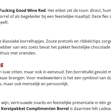
 Fucking Good Wine Red
. Het etiket zet de toon: direct, h
rel of als begeleider bij een feestelijke maaltijd. Deze fles
eeft.
 klassieke borrelhapjes. Zoute pretzels en ribbelchips zorg
hebber van iets zoets bevat het pakket feestelijke chocola
 thuis met vrienden.
ng
 in luxe zitten, maar ook in eenvoud. Een borreltafel gevul
kaar brengen. Voor medewerkers is het een symbool van dank
s, maar ook menselijk en persoonlijk.
ijn, vertrouwde snacks en feestelijke presentatie in één g
.
Kerstpakket Complimenten Borrel
is daarmee hét cadeau 