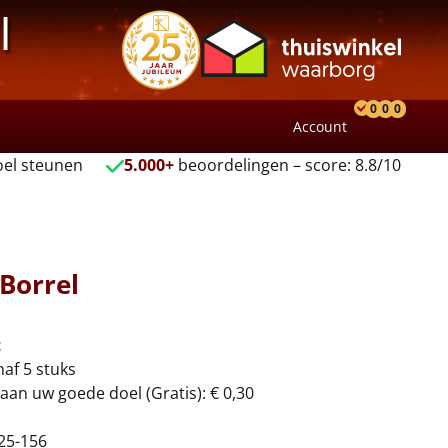
l
0
0
0
Account
Product
Verlang
Wink
el steunen
5.000+
beoordelingen – score: 8.8/10
Borrel
t
naf 5 stuks
aan uw goede doel (Gratis): € 0,30
25-156