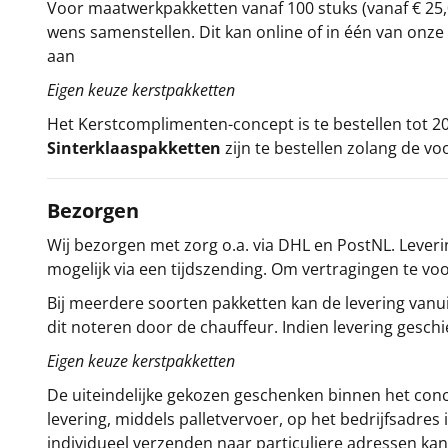
Voor maatwerkpakketten vanaf 100 stuks (vanaf € 25,
wens samenstellen. Dit kan online of in één van on
aan
Eigen keuze kerstpakketten
Het
Kerstcomplimenten
-concept
is te bestellen tot
Sinterklaaspakketten
zijn te bestellen zolang de vo
Bezorgen
Wij bezorgen met zorg o.a. via DHL en PostNL. Leverin
mogelijk via een tijdszending. Om vertragingen te v
Bij meerdere soorten pakketten kan de levering vanui
dit noteren door de chauffeur. Indien levering gesch
Eigen keuze kerstpakketten
De uiteindelijke gekozen geschenken binnen het con
levering, middels palletvervoer, op het bedrijfsadre
individueel verzenden naar particuliere adressen kan