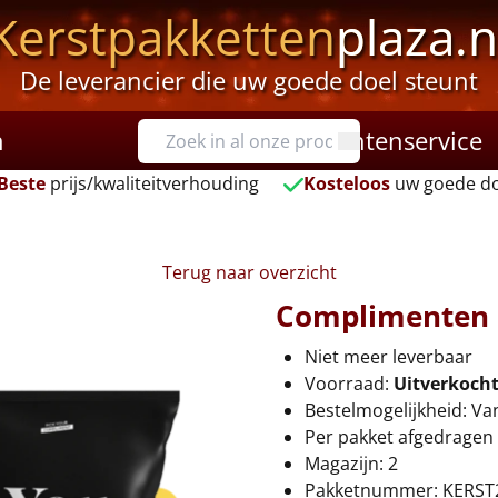
Kerstpakketten
plaza.n
De leverancier die uw goede doel steunt
n
Klantenservice
Beste
prijs/kwaliteitverhouding
Kosteloos
uw goede do
Terug naar overzicht
Complimenten 
Niet meer leverbaar
Voorraad:
Uitverkoch
Bestelmogelijkheid: Va
Per pakket afgedragen 
Magazijn: 2
Pakketnummer: KERST