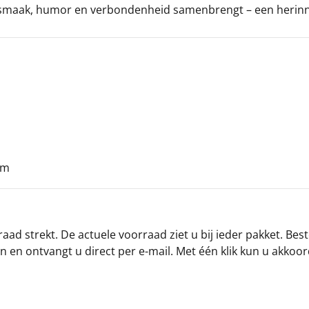
e smaak, humor en verbondenheid samenbrengt – een herinner
cm
ad strekt. De actuele voorraad ziet u bij ieder pakket. Best
an en ontvangt u direct per e-mail. Met één klik kun u akkoo