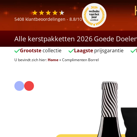
5408
klantbeoordelingen -
8.8
/10
Alle kerstpakketten 2026
Goede Doele
Grootste
collectie
Laagste
prijsgarantie
U bevindt zich hier:
Home
»
Complimenten Borrel