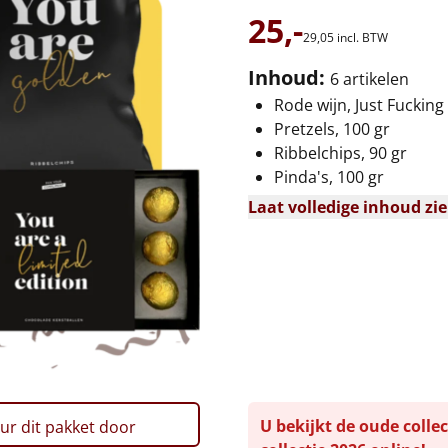
25,-
29,
05
incl. BTW
Inhoud:
6 artikelen
Rode wijn, Just Fucking
Pretzels, 100 gr
Ribbelchips, 90 gr
Pinda's, 100 gr
Laat volledige inhoud zi
U bekijkt de oude collec
ur dit pakket door