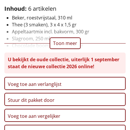
Inhoud:
6 artikelen
Leuke
Beker, roestvrijstaal, 310 ml
Goedkope
Thee (3 smaken), 3 x 4 x 1,5 gr
Appeltaartmix incl. bakvorm, 300 gr
Uniek
Slagroom, 250 ml
Toon meer
Chocolade boomhangers, 100 gr
Alle thema's
Verpakt in sfeervolle kofferdoos met handvat, 370 x
U bekijkt de oude collectie, uiterlijk 1 september
295 x 100 mm
Artikel
staat de nieuwe collectie 2026 online!
Hitster
NIEUW
Voeg toe aan verlanglijst
Pizzarette
Stuur dit pakket door
Tas
Voeg toe aan vergelijker
Wake up light
NIEUW