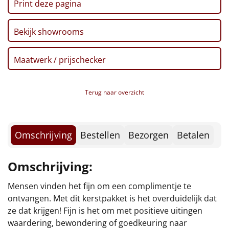
Print deze pagina
Borrelplank
Warmtekussen
NIEUW
Bekijk showrooms
Slowcooker
POPULAIR
Maatwerk / prijschecker
Noodradio
NIEUW
Terug naar overzicht
Deken (fleece plaid)
Alle artikelen
Omschrijving
Bestellen
Bezorgen
Betalen
Overige
Omschrijving:
Ideeën
Mensen vinden het fijn om een complimentje te
Personeel
ontvangen. Met dit kerstpakket is het overduidelijk dat
ze dat krijgen! Fijn is het om met positieve uitingen
Doe het zelf
waardering, bewondering of goedkeuring naar