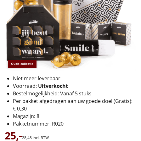
€75 tot €100
€100 en hoger
Alle kerstpakketten 2026
Thema
Origineel
Oude collectie
Rituals
Niet meer leverbaar
Voorraad:
Uitverkocht
Luxe
Bestelmogelijkheid: Vanaf 5 stuks
Per pakket afgedragen aan uw goede doel (Gratis):
Mannen
€ 0,30
Magazijn: 8
Vrouwen
Pakketnummer: R020
25,-
Duurzaam
28,
48
incl. BTW