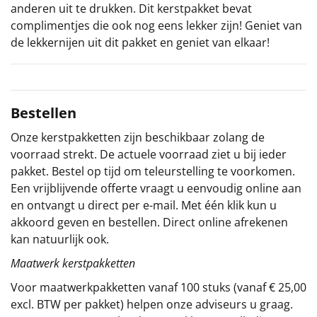
anderen uit te drukken. Dit kerstpakket bevat
Sinterklaaspakketten
complimentjes die ook nog eens lekker zijn! Geniet van
de lekkernijen uit dit pakket en geniet van elkaar!
Particulier
Kerstgeschenken 2026
Bestellen
Relatiegeschenken
Onze kerstpakketten zijn beschikbaar zolang de
voorraad strekt. De actuele voorraad ziet u bij ieder
Cadeaubon
pakket. Bestel op tijd om teleurstelling te voorkomen.
Een vrijblijvende offerte vraagt u eenvoudig online aan
Per stuk
en ontvangt u direct per e-mail. Met één klik kun u
akkoord geven en bestellen. Direct online afrekenen
Alle overige
kan natuurlijk ook.
Maatwerk kerstpakketten
Voor maatwerkpakketten vanaf 100 stuks (vanaf € 25,00
excl. BTW per pakket) helpen onze adviseurs u graag.