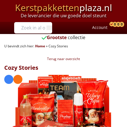
Kerstpakketten
plaza.nl
De leverancier die uw goede doel steunt
Prijzen
0
0
0
Account
Prod
Ver
W
Tot €25
Grootste
collectie
U bevindt zich hier:
Home
»
Cozy Stories
€25 tot €35
Terug naar overzicht
€35 tot €40
Cozy Stories
€40 tot €45
€45 tot €50
€50 tot €55
€55 tot €75