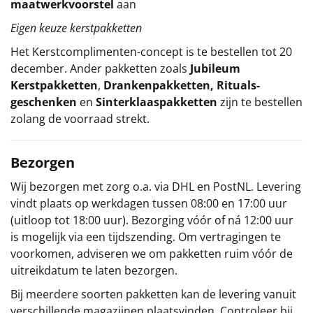
maatwerkvoorstel
aan
Eigen keuze kerstpakketten
Het
Kerstcomplimenten
-concept
is te bestellen tot 20
december. Ander pakketten zoals
Jubileum
Kerstpakketten
,
Drankenpakketten
,
Rituals-
geschenken
en
Sinterklaaspakketten
zijn te bestellen
zolang de voorraad strekt.
Bezorgen
Wij bezorgen met zorg o.a. via DHL en PostNL. Levering
vindt plaats op werkdagen tussen 08:00 en 17:00 uur
(uitloop tot 18:00 uur). Bezorging vóór of ná 12:00 uur
is mogelijk via een tijdszending. Om vertragingen te
voorkomen, adviseren we om pakketten ruim vóór de
uitreikdatum te laten bezorgen.
Bij meerdere soorten pakketten kan de levering vanuit
verschillende magazijnen plaatsvinden. Controleer bij