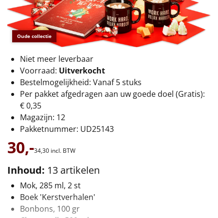
€75 tot €100
€100 en hoger
Oude collectie
Alle kerstpakketten 2026
Niet meer leverbaar
Voorraad:
Uitverkocht
Thema
Bestelmogelijkheid: Vanaf 5 stuks
Origineel
Per pakket afgedragen aan uw goede doel (Gratis):
€ 0,35
Rituals
Magazijn: 12
Pakketnummer: UD25143
Luxe
30,-
34,
30
incl. BTW
Mannen
Inhoud:
13 artikelen
Mok, 285 ml, 2 st
Vrouwen
Boek 'Kerstverhalen'
Bonbons, 100 gr
Duurzaam