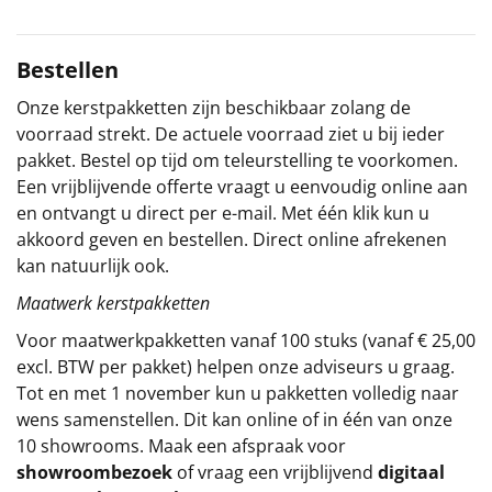
Sinterklaaspakketten
Bestellen
Particulier
Onze kerstpakketten zijn beschikbaar zolang de
voorraad strekt. De actuele voorraad ziet u bij ieder
Kerstgeschenken 2026
pakket. Bestel op tijd om teleurstelling te voorkomen.
Een vrijblijvende offerte vraagt u eenvoudig online aan
Relatiegeschenken
en ontvangt u direct per e-mail. Met één klik kun u
akkoord geven en bestellen. Direct online afrekenen
Cadeaubon
kan natuurlijk ook.
Per stuk
Maatwerk kerstpakketten
Voor maatwerkpakketten vanaf 100 stuks (vanaf € 25,00
Alle overige
excl. BTW per pakket) helpen onze adviseurs u graag.
Tot en met 1 november kun u pakketten volledig naar
wens samenstellen. Dit kan online of in één van onze
10 showrooms. Maak een afspraak voor
showroombezoek
of vraag een vrijblijvend
digitaal