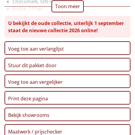
Chocomelk, 500 ml
Toon meer
Fudge, 110 gr
Leuke
Marshmallows, 125 gr
U bekijkt de oude collectie, uiterlijk 1 september
Chips, 150 gr
Goedkope
staat de nieuwe collectie 2026 online!
Slagroom, 250 gr
Team kerstmagazine
Uniek
CenterParcs Voucher
Voeg toe aan verlanglijst
Postcode Loterij Lot
Alle thema's
Verpakt in een feestelijke kerstdoos, 39 x 29 x 13 cm
Stuur dit pakket door
Artikel
Hitster
NIEUW
Voeg toe aan vergelijker
Pizzarette
Print deze pagina
Tas
Bekijk showrooms
Wake up light
NIEUW
Maatwerk / prijschecker