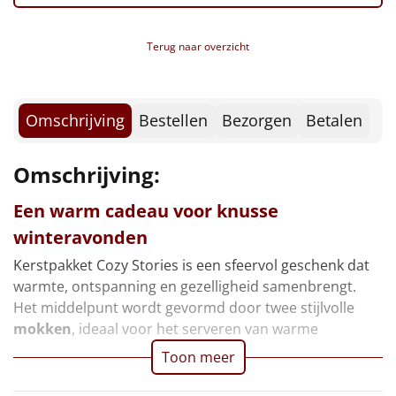
Borrelplank
Terug naar overzicht
Warmtekussen
NIEUW
Slowcooker
POPULAIR
Omschrijving
Bestellen
Bezorgen
Betalen
Noodradio
NIEUW
Omschrijving:
Deken (fleece plaid)
Een warm cadeau voor knusse
Alle artikelen
winteravonden
Overige
Kerstpakket Cozy Stories is een sfeervol geschenk dat
warmte, ontspanning en gezelligheid samenbrengt.
Ideeën
Het middelpunt wordt gevormd door twee stijlvolle
mokken
, ideaal voor het serveren van warme
Personeel
Toon meer
Doe het zelf