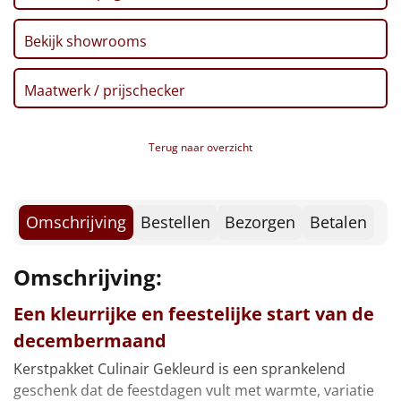
Borrelplank
Bekijk showrooms
Warmtekussen
NIEUW
Maatwerk / prijschecker
Slowcooker
POPULAIR
Noodradio
NIEUW
Terug naar overzicht
Deken (fleece plaid)
Omschrijving
Bestellen
Bezorgen
Betalen
Alle artikelen
Overige
Omschrijving:
Ideeën
Een kleurrijke en feestelijke start van de
decembermaand
Personeel
Kerstpakket Culinair Gekleurd is een sprankelend
Doe het zelf
geschenk dat de feestdagen vult met warmte, variatie