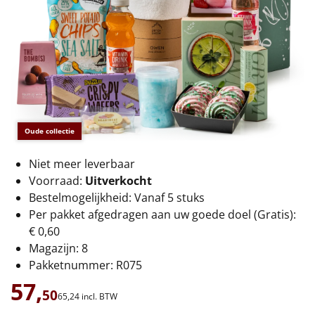
€75 tot €100
€100 en hoger
Alle kerstpakketten 2026
Thema
Oude collectie
Origineel
Niet meer leverbaar
Rituals
Voorraad:
Uitverkocht
Bestelmogelijkheid: Vanaf 5 stuks
Luxe
Per pakket afgedragen aan uw goede doel (Gratis):
€ 0,60
Mannen
Magazijn: 8
Pakketnummer: R075
Vrouwen
57,
50
65,
24
incl. BTW
Duurzaam