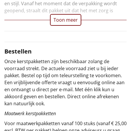
en stijl. Vanaf het moment dat de verpakking wordt
Sinterklaaspakketten
geopend, straalt dit pakket uit dat het met zorg is
Toon meer
Particulier
Kerstgeschenken 2026
Bestellen
Relatiegeschenken
Onze kerstpakketten zijn beschikbaar zolang de
Cadeaubon
voorraad strekt. De actuele voorraad ziet u bij ieder
pakket. Bestel op tijd om teleurstelling te voorkomen.
Per stuk
Een vrijblijvende offerte vraagt u eenvoudig online aan
en ontvangt u direct per e-mail. Met één klik kun u
Alle overige
akkoord geven en bestellen. Direct online afrekenen
kan natuurlijk ook.
Maatwerk kerstpakketten
Voor maatwerkpakketten vanaf 100 stuks (vanaf € 25,00
excl. BTW per pakket) helpen onze adviseurs u graag.