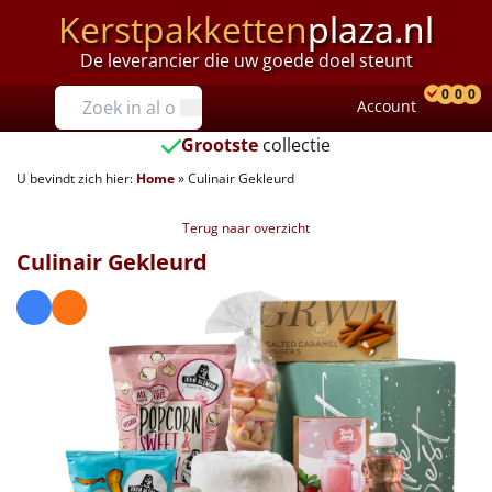
Kerstpakketten
plaza.nl
De leverancier die uw goede doel steunt
Prijzen
0
0
0
Account
Prod
Ver
W
Tot €25
Grootste
collectie
U bevindt zich hier:
Home
»
Culinair Gekleurd
€25 tot €35
Terug naar overzicht
€35 tot €40
Culinair Gekleurd
€40 tot €45
€45 tot €50
€50 tot €55
€55 tot €75