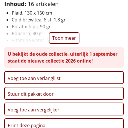
Inhoud:
16 artikelen
Leuke
Plaid, 130 x 160 cm
Cold brew tea, 6 st, 1,8 gr
Goedkope
Potatochips, 90 gr
Popcorn, 90 gr
Uniek
Toon meer
Vitamine water, 500 ml
Vitamine water, 500 ml
Alle thema's
U bekijkt de oude collectie, uiterlijk 1 september
Kwarktaart, 330 gr
staat de nieuwe collectie 2026 online!
Wafer cocoa cream, 170 gr
Artikel
Fingers, 100 gr
Meringue, 85 gr
Hitster
NIEUW
Voeg toe aan verlanglijst
Truffels, 50 gr
Mallows, 140 gr
Pizzarette
Stuur dit pakket door
Snoephartjes, 40 gr
Suikerspin, 0,5 ltr
Tas
Aardbeien kweekset
Voeg toe aan vergelijker
Verpakt in een feestelijke kerstdoos, 39 x 29 x 20 cm
Wake up light
NIEUW
Print deze pagina