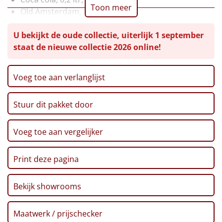
Toon meer
Old Amsterdam, 150 gr
Leuke
Zoutjes, 60 gr
U bekijkt de oude collectie, uiterlijk 1 september
Pretzels, 40 gr
Goedkope
staat de nieuwe collectie 2026 online!
Popcorn, 70 gr
Pinda's, 50 gr
Uniek
Stroopwafel, 32 gr, 2 st
Voeg toe aan verlanglijst
Kitkat, 41,5 gr
Alle thema's
Chips, Lay's, naturel, 100 gr
Stuur dit pakket door
Doritos bits, 30 gr
Artikel
Kerstkoekjes, 80 gr
Verpakt in een feestelijke kerstdoos, 39 x 29 x 30 cm
Hitster
Voeg toe aan vergelijker
NIEUW
Pizzarette
Print deze pagina
Tas
Bekijk showrooms
Wake up light
NIEUW
Maatwerk / prijschecker