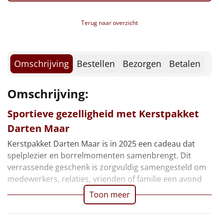
Borrelplank
Terug naar overzicht
Warmtekussen
NIEUW
Slowcooker
POPULAIR
Omschrijving
Bestellen
Bezorgen
Betalen
Noodradio
NIEUW
Omschrijving:
Deken (fleece plaid)
Sportieve gezelligheid met Kerstpakket
Alle artikelen
Darten Maar
Overige
Kerstpakket Darten Maar is in 2025 een cadeau dat
spelplezier en borrelmomenten samenbrengt. Dit
Ideeën
verrassende geschenk is zorgvuldig samengesteld om
medewerkers, relaties, vrienden of familie een avond
Personeel
Toon meer
Doe het zelf