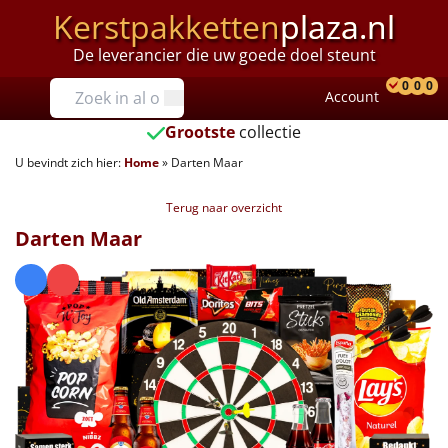
Kerstpakketten
plaza.nl
De leverancier die uw goede doel steunt
Prijzen
0
0
0
Account
Prod
Ver
W
Tot €25
Grootste
collectie
U bevindt zich hier:
Home
»
Darten Maar
€25 tot €35
Terug naar overzicht
€35 tot €40
Darten Maar
€40 tot €45
€45 tot €50
€50 tot €55
€55 tot €75