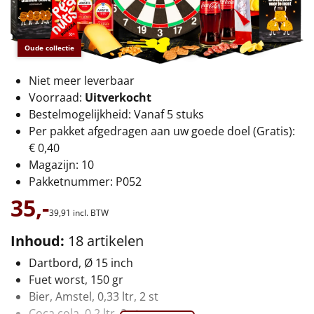
€75 tot €100
€100 en hoger
Oude collectie
Alle kerstpakketten 2026
Niet meer leverbaar
Voorraad:
Uitverkocht
Thema
Bestelmogelijkheid: Vanaf 5 stuks
Per pakket afgedragen aan uw goede doel (Gratis):
Origineel
€ 0,40
Magazijn: 10
Rituals
Pakketnummer: P052
35,-
Luxe
39,
91
incl. BTW
Mannen
Inhoud:
18 artikelen
Dartbord, Ø 15 inch
Vrouwen
Fuet worst, 150 gr
Bier, Amstel, 0,33 ltr, 2 st
Duurzaam
Coca cola, 0,2 ltr, 2 st