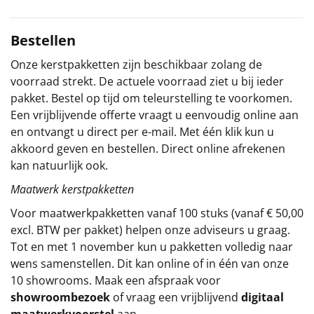
Sinterklaaspakketten
Bestellen
Particulier
Onze kerstpakketten zijn beschikbaar zolang de
voorraad strekt. De actuele voorraad ziet u bij ieder
Kerstgeschenken 2026
pakket. Bestel op tijd om teleurstelling te voorkomen.
Een vrijblijvende offerte vraagt u eenvoudig online aan
Relatiegeschenken
en ontvangt u direct per e-mail. Met één klik kun u
akkoord geven en bestellen. Direct online afrekenen
Cadeaubon
kan natuurlijk ook.
Maatwerk kerstpakketten
Per stuk
Voor maatwerkpakketten vanaf 100 stuks (vanaf € 50,00
Alle overige
excl. BTW per pakket) helpen onze adviseurs u graag.
Tot en met 1 november kun u pakketten volledig naar
wens samenstellen. Dit kan online of in één van onze
10 showrooms. Maak een afspraak voor
showroombezoek
of vraag een vrijblijvend
digitaal
maatwerkvoorstel
aan