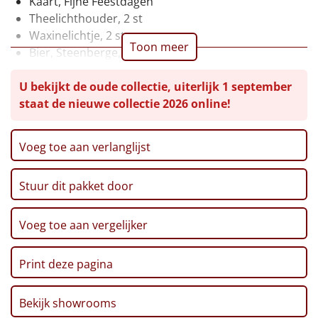
Kaart, Fijne Feestdagen
Theelichthouder, 2 st
Leuke
Waxinelichtje, 2 st
Toon meer
Bier, Steenberge, 25 cl, 2 st
Goedkope
Pretzelsticks, 40 gr
U bekijkt de oude collectie, uiterlijk 1 september
Ribbelchips, 90 gr
Uniek
staat de nieuwe collectie 2026 online!
Stroopwafel, 2 x 32 gr
Marshmallows, 140 gr
Alle thema's
Pepermunt, 65 gr
Voeg toe aan verlanglijst
Kerstmagazine 2025
Artikel
Verpakt in een feestelijke kerstdoos
Stuur dit pakket door
Hitster
NIEUW
Pizzarette
Voeg toe aan vergelijker
Tas
Print deze pagina
Wake up light
NIEUW
Bekijk showrooms