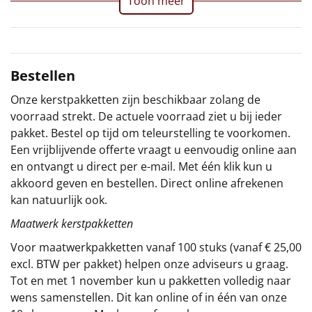
Toon meer
Sinterklaaspakketten
Particulier
Bestellen
Kerstgeschenken 2026
Onze kerstpakketten zijn beschikbaar zolang de
voorraad strekt. De actuele voorraad ziet u bij ieder
Relatiegeschenken
pakket. Bestel op tijd om teleurstelling te voorkomen.
Een vrijblijvende offerte vraagt u eenvoudig online aan
Cadeaubon
en ontvangt u direct per e-mail. Met één klik kun u
akkoord geven en bestellen. Direct online afrekenen
Per stuk
kan natuurlijk ook.
Maatwerk kerstpakketten
Alle overige
Voor maatwerkpakketten vanaf 100 stuks (vanaf € 25,00
excl. BTW per pakket) helpen onze adviseurs u graag.
Tot en met 1 november kun u pakketten volledig naar
wens samenstellen. Dit kan online of in één van onze