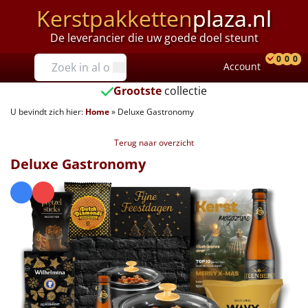
Kerstpakketten
plaza.nl
De leverancier die uw goede doel steunt
Prijzen
0
0
0
Account
Prod
Ver
W
Tot €25
Grootste
collectie
U bevindt zich hier:
Home
»
Deluxe Gastronomy
€25 tot €35
Terug naar overzicht
€35 tot €40
Deluxe Gastronomy
€40 tot €45
€45 tot €50
€50 tot €55
€55 tot €75