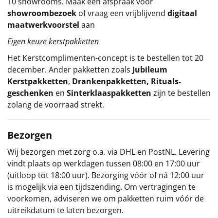
10 showrooms. Maak een afspraak voor
showroombezoek
of vraag een vrijblijvend
digitaal
maatwerkvoorstel
aan
Eigen keuze kerstpakketten
Het
Kerstcomplimenten
-concept
is te bestellen tot 20
december. Ander pakketten zoals
Jubileum
Kerstpakketten
,
Drankenpakketten
,
Rituals-
geschenken
en
Sinterklaaspakketten
zijn te bestellen
zolang de voorraad strekt.
Bezorgen
Wij bezorgen met zorg o.a. via DHL en PostNL. Levering
vindt plaats op werkdagen tussen 08:00 en 17:00 uur
(uitloop tot 18:00 uur). Bezorging vóór of ná 12:00 uur
is mogelijk via een tijdszending. Om vertragingen te
voorkomen, adviseren we om pakketten ruim vóór de
uitreikdatum te laten bezorgen.