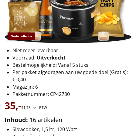
€75 tot €100
€100 en hoger
Alle kerstpakketten 2026
Oude collectie
Thema
Niet meer leverbaar
Voorraad:
Uitverkocht
Origineel
Bestelmogelijkheid: Vanaf 5 stuks
Per pakket afgedragen aan uw goede doel (Gratis):
Rituals
€ 0,40
Magazijn: 6
Luxe
Pakketnummer: CP42700
Mannen
35,-
41,
78
incl. BTW
Vrouwen
Inhoud:
16 artikelen
Slowcooker, 1,5 ltr, 120 Watt
Duurzaam