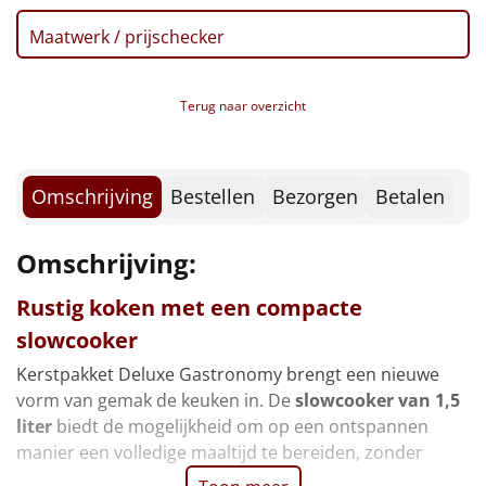
Borrelplank
Maatwerk / prijschecker
Warmtekussen
NIEUW
Terug naar overzicht
Slowcooker
POPULAIR
Noodradio
NIEUW
Omschrijving
Bestellen
Bezorgen
Betalen
Deken (fleece plaid)
Omschrijving:
Alle artikelen
Rustig koken met een compacte
Overige
slowcooker
Ideeën
Kerstpakket Deluxe Gastronomy brengt een nieuwe
vorm van gemak de keuken in. De
slowcooker van 1,5
Personeel
liter
biedt de mogelijkheid om op een ontspannen
manier een volledige maaltijd te bereiden, zonder
Doe het zelf