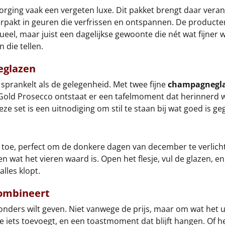
zorging vaak een vergeten luxe. Dit pakket brengt daar vera
akt in geuren die verfrissen en ontspannen. De producten 
eel, maar juist een dagelijkse gewoonte die nét wat fijner
die tellen.
eglazen
 sprankelt als de gelegenheid. Met twee fijne
champagnegl
old Prosecco ontstaat er een tafelmoment dat herinnerd wor
ze set is een uitnodiging om stil te staan bij wat goed is ge
t toe, perfect om de donkere dagen van december te verlich
ren wat het vieren waard is. Open het flesje, vul de glazen, en
alles klopt.
combineert
zonders wilt geven. Niet vanwege de prijs, maar om wat het u
ie iets toevoegt, en een toastmoment dat blijft hangen. Of