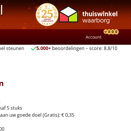
l
0
0
0
Account
Product
Verlang
Wink
el steunen
5.000+
beoordelingen – score: 8.8/10
n
t
naf 5 stuks
aan uw goede doel (Gratis): € 0,35
00