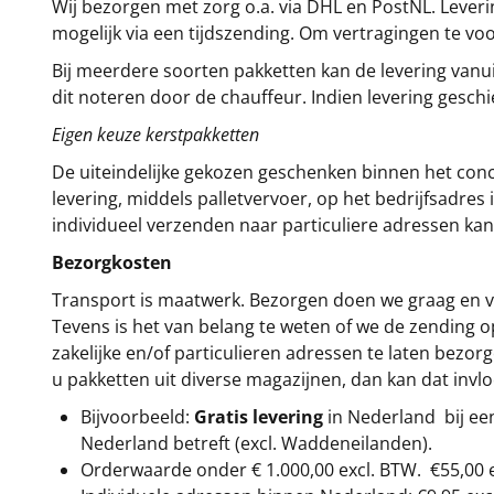
Wij bezorgen met zorg o.a. via DHL en PostNL. Leverin
mogelijk via een tijdszending. Om vertragingen te v
Bij meerdere soorten pakketten kan de levering vanui
dit noteren door de chauffeur. Indien levering gesch
Eigen keuze kerstpakketten
De uiteindelijke gekozen geschenken binnen het con
levering, middels palletvervoer, op het bedrijfsadre
individueel verzenden naar particuliere adressen kan
Bezorgkosten
Transport is maatwerk. Bezorgen doen we graag en va
Tevens is het van belang te weten of we de zending 
zakelijke en/of particulieren adressen te laten bezor
u pakketten uit diverse magazijnen, dan kan dat inv
Bijvoorbeeld:
Gratis levering
in Nederland bij e
Nederland betreft (excl. Waddeneilanden).
Orderwaarde onder €
1.000,00
excl. BTW.
€55,00 