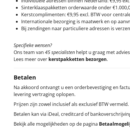
Individuele adressen binnen Nederland: €9,95 exc
Sinterklaaspakketten orderwaarde onder €
1.000,
Kerstcomplimenten: €9,95 excl. BTW voor centrale 
Internationale bezorging is maatwerk en op aanvraa
Bij zendingen naar particuliere adressen is verzen
Specifieke wensen?
Ons team van
45 specialisten
helpt u graag met advies 
Lees meer over
kerstpakketten bezorgen
.
Betalen
Na akkoord ontvangt u een orderbevestiging en factuu
levering vertraging oplopen.
Prijzen zijn zowel inclusief als exclusief BTW vermeld.
Betalen kan via iDeal, creditcard of bankoverschrijvin
Bekijk alle mogelijkheden op de pagina
Betaalmogel