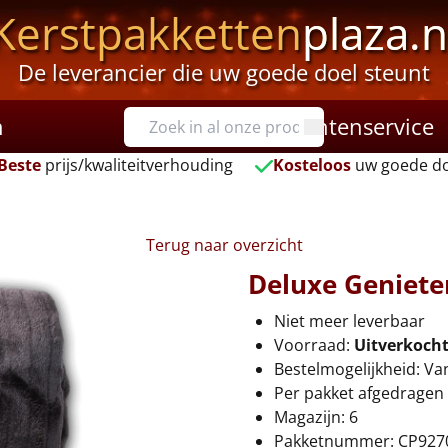
Kerstpakketten
plaza.n
De leverancier die uw goede doel steunt
n
Klantenservice
Beste
prijs/kwaliteitverhouding
Kosteloos
uw goede do
Terug naar overzicht
Deluxe Geniete
Niet meer leverbaar
Voorraad:
Uitverkoch
Bestelmogelijkheid: Va
Per pakket afgedragen 
Magazijn: 6
Pakketnummer: CP927