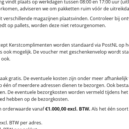
g vindt plaats op werkdagen tussen 08:00 en 17:00 uur (uitl
oorkomen, adviseren we om pakketten ruim vóór de uitreikd
t verschillende magazijnen plaatsvinden. Controleer bij ontv
iedt op pallets, worden deze niet retourgenomen.
cept
Kerstcomplimenten
worden standaard via PostNL op h
s is ook mogelijk. De voucher met geschenkenvelop wordt sta
 ook.
ak gratis. De eventuele kosten zijn onder meer afhankelijk
op één of meerdere adressen dienen te bezorgen. Ook besta
gen. De eventuele bezorgkosten worden vermeld tijdens het be
loed hebben op de bezorgkosten.
en orderwaarde vanaf
€1.000,00 excl. BTW.
Als het één soort
excl. BTW
per adres.