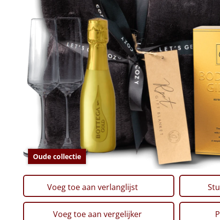
Oude collectie
Voeg toe aan verlanglijst
Stu
Voeg toe aan vergelijker
P