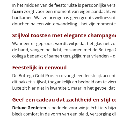
In het midden van de feestdrukte is persoonlijke ver
foam
zorgt voor een moment van eigen aandacht, verp
badkamer. Wat ze brengen is geen groots wellnessritu
douchen na een winterwandeling – het zijn momenten 
Stijlvol toosten met elegante champagn
Wanneer er geproost wordt, wil je dat het glas net zo
de hand, vangen het licht, en samen met de Bottega G
collega bedankt of samen terugkijkt met vrienden – de
Feestelijk in eenvoud
De Bottega Gold Prosecco voegt een feestelijk accen
dit pakket: stijlvol, toegankelijk en bedoeld om te vie
Luxe zit hier niet in kwantiteit, maar in het gevoel dat 
Geef een cadeau dat zachtheid en stijl 
Deluxe Genieten
is bedoeld voor wie je écht iets bij
biedt comfort in de vorm van een plaid, verzorging d