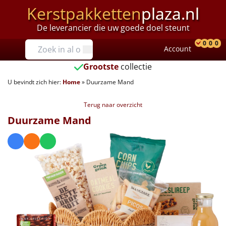
Kerstpakketten
plaza.nl
De leverancier die uw goede doel steunt
Prijzen
0
0
0
Account
Prod
Ver
W
Tot €25
Grootste
collectie
U bevindt zich hier:
Home
»
Duurzame Mand
€25 tot €35
Terug naar overzicht
€35 tot €40
Duurzame Mand
€40 tot €45
€45 tot €50
€50 tot €55
€55 tot €75