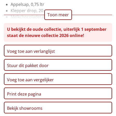
Appelsap, 0,75 ltr
Leuke
Klepper drop, 20 gr
Toon meer
Melkchocoladetablet, 100 gr
Goedkope
Sandwich roomkaas/bieslook, 37 gr
U bekijkt de oude collectie, uiterlijk 1 september
Picos, 150 gr
Uniek
staat de nieuwe collectie 2026 online!
Granola (roast-it-yourself), 100 gr
Oatmeal cookies, 135 gr
Alle thema's
Mueslirepen blueberry, 3 x 20 gr
Voeg toe aan verlanglijst
Corn chips, 75 gr
Artikel
Rozijnen mix, 150 gr
Stuur dit pakket door
Tomaat-/courgettesoep, 400 ml
Hitster
NIEUW
Popcorn, 80 gr
Bloemenhoning, 20 gr
Voeg toe aan vergelijker
Pizzarette
Verpakt in een feestelijke kerstdoos, 49 x 39 x 20 cm
Tas
Print deze pagina
Wake up light
NIEUW
Bekijk showrooms