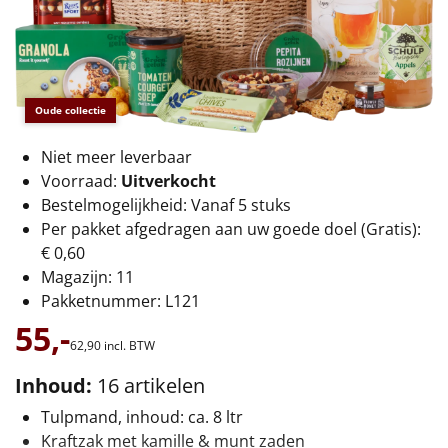
€75 tot €100
€100 en hoger
Alle kerstpakketten 2026
Oude collectie
Thema
Niet meer leverbaar
Voorraad:
Uitverkocht
Origineel
Bestelmogelijkheid: Vanaf 5 stuks
Per pakket afgedragen aan uw goede doel (Gratis):
Rituals
€ 0,60
Magazijn: 11
Luxe
Pakketnummer: L121
55,-
Mannen
62,
90
incl. BTW
Inhoud:
16 artikelen
Vrouwen
Tulpmand, inhoud: ca. 8 ltr
Duurzaam
Kraftzak met kamille & munt zaden