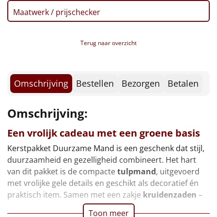
Borrelplank
Maatwerk / prijschecker
Warmtekussen
NIEUW
Terug naar overzicht
Slowcooker
POPULAIR
Noodradio
NIEUW
Omschrijving
Bestellen
Bezorgen
Betalen
Deken (fleece plaid)
Omschrijving:
Alle artikelen
Een vrolijk cadeau met een groene basis
Overige
Kerstpakket Duurzame Mand is een geschenk dat stijl,
duurzaamheid en gezelligheid combineert. Het hart
Ideeën
van dit pakket is de compacte
tulpmand
, uitgevoerd
met vrolijke gele details en geschikt als decoratief én
Personeel
praktisch item. Samen met een zakje
kruidenzaden
–
Doe het zelf
Toon meer