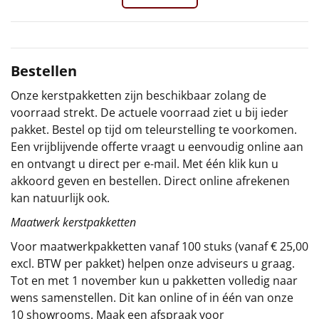
Sinterklaaspakketten
Particulier
Bestellen
Kerstgeschenken 2026
Onze kerstpakketten zijn beschikbaar zolang de
voorraad strekt. De actuele voorraad ziet u bij ieder
Relatiegeschenken
pakket. Bestel op tijd om teleurstelling te voorkomen.
Een vrijblijvende offerte vraagt u eenvoudig online aan
Cadeaubon
en ontvangt u direct per e-mail. Met één klik kun u
akkoord geven en bestellen. Direct online afrekenen
Per stuk
kan natuurlijk ook.
Maatwerk kerstpakketten
Alle overige
Voor maatwerkpakketten vanaf 100 stuks (vanaf € 25,00
excl. BTW per pakket) helpen onze adviseurs u graag.
Tot en met 1 november kun u pakketten volledig naar
wens samenstellen. Dit kan online of in één van onze
10 showrooms. Maak een afspraak voor