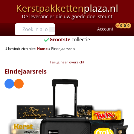
Kerstpakketten
plaza.nl
De leverancier die uw goede doel steunt
Prijzen
0
0
0
Account
Prod
Ver
W
Tot €25
Grootste
collectie
U bevindt zich hier:
Home
»
Eindejaarsreis
€25 tot €35
Terug naar overzicht
€35 tot €40
Eindejaarsreis
€40 tot €45
€45 tot €50
€50 tot €55
€55 tot €75