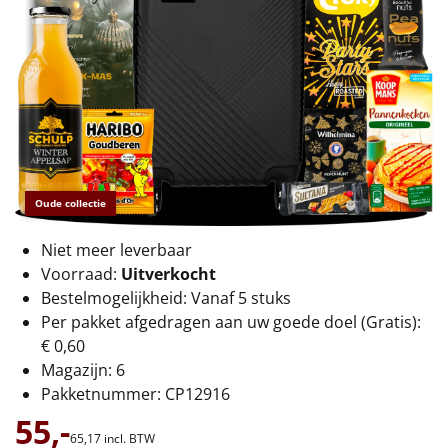
€75 tot €100
€100 en hoger
Alle kerstpakketten 2026
Thema
Origineel
Oude collectie
Rituals
Niet meer leverbaar
Voorraad:
Uitverkocht
Luxe
Bestelmogelijkheid: Vanaf 5 stuks
Per pakket afgedragen aan uw goede doel (Gratis):
Mannen
€ 0,60
Magazijn: 6
Vrouwen
Pakketnummer: CP12916
55,-
Duurzaam
65,
17
incl. BTW