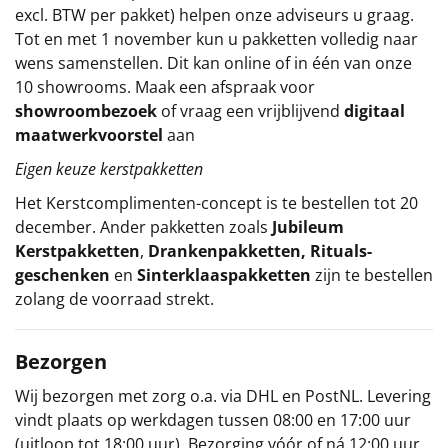
excl. BTW per pakket) helpen onze adviseurs u graag.
Tot en met 1 november kun u pakketten volledig naar
wens samenstellen. Dit kan online of in één van onze
10 showrooms. Maak een afspraak voor
showroombezoek
of vraag een vrijblijvend
digitaal
maatwerkvoorstel
aan
Eigen keuze kerstpakketten
Het
Kerstcomplimenten
-concept
is te bestellen tot 20
december. Ander pakketten zoals
Jubileum
Kerstpakketten
,
Drankenpakketten
,
Rituals-
geschenken
en
Sinterklaaspakketten
zijn te bestellen
zolang de voorraad strekt.
Bezorgen
Wij bezorgen met zorg o.a. via DHL en PostNL. Levering
vindt plaats op werkdagen tussen 08:00 en 17:00 uur
(uitloop tot 18:00 uur). Bezorging vóór of ná 12:00 uur