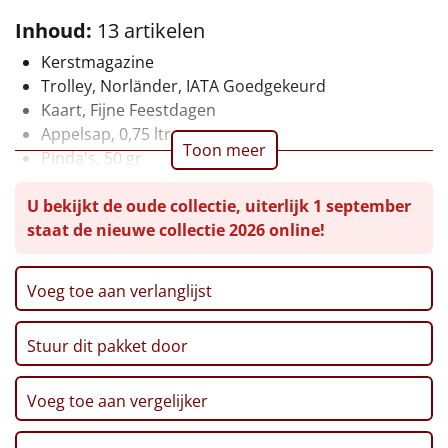
Inhoud:
13 artikelen
Leuke
Kerstmagazine
Goedkope
Trolley, Norländer, IATA Goedgekeurd
Kaart, Fijne Feestdagen
Uniek
Appelsap, 0,75 ltr
Toon meer
Pinda's, 50 gr
Alle thema's
Chips, Croky, Partystars, 80 gr
U bekijkt de oude collectie, uiterlijk 1 september
Sultana, 3-pack, 43 gr
Artikel
staat de nieuwe collectie 2026 online!
Twix, 50 gr
Haribo, Goudbeertjes, 75 gr
Hitster
NIEUW
Pepermunt, 65 gr
Voeg toe aan verlanglijst
Pannenkoekenmix, 400 gr
Pizzarette
Speculoos Koekjes, 25 gr
Stuur dit pakket door
Verpakt in een feestelijke kerstdoos, 55 x 35 x 24 cm
Tas
Voeg toe aan vergelijker
Wake up light
NIEUW