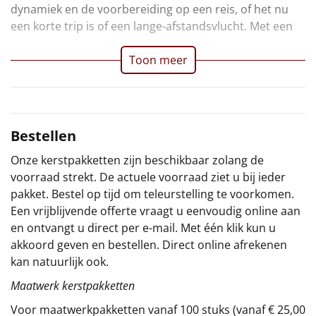
dynamiek en de voorbereiding op een reis, of het nu
Sinterklaaspakketten
een korte trip is of een lange-afstandsvlucht. Met een
Particulier
Toon meer
Kerstgeschenken 2026
Relatiegeschenken
Bestellen
Cadeaubon
Onze kerstpakketten zijn beschikbaar zolang de
voorraad strekt. De actuele voorraad ziet u bij ieder
Per stuk
pakket. Bestel op tijd om teleurstelling te voorkomen.
Een vrijblijvende offerte vraagt u eenvoudig online aan
en ontvangt u direct per e-mail. Met één klik kun u
Alle overige
akkoord geven en bestellen. Direct online afrekenen
kan natuurlijk ook.
Maatwerk kerstpakketten
Voor maatwerkpakketten vanaf 100 stuks (vanaf € 25,00