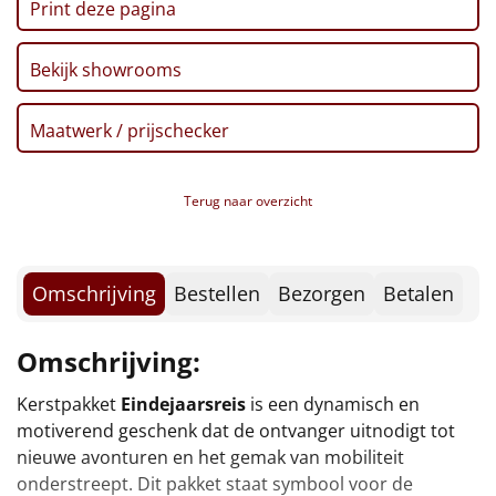
Print deze pagina
Borrelplank
Warmtekussen
NIEUW
Bekijk showrooms
Slowcooker
POPULAIR
Maatwerk / prijschecker
Noodradio
NIEUW
Terug naar overzicht
Deken (fleece plaid)
Alle artikelen
Omschrijving
Bestellen
Bezorgen
Betalen
Overige
Omschrijving:
Ideeën
Kerstpakket
Eindejaarsreis
is een dynamisch en
Personeel
motiverend geschenk dat de ontvanger uitnodigt tot
nieuwe avonturen en het gemak van mobiliteit
Doe het zelf
onderstreept. Dit pakket staat symbool voor de