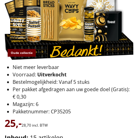
€75 tot €100
€100 en hoger
Alle kerstpakketten 2026
Thema
Oude collectie
Origineel
Niet meer leverbaar
Rituals
Voorraad:
Uitverkocht
Bestelmogelijkheid: Vanaf 5 stuks
Luxe
Per pakket afgedragen aan uw goede doel (Gratis):
€ 0,30
Mannen
Magazijn: 6
Pakketnummer: CP35205
Vrouwen
25,-
28,
70
incl. BTW
Duurzaam
Inhoud:
15 artikelen