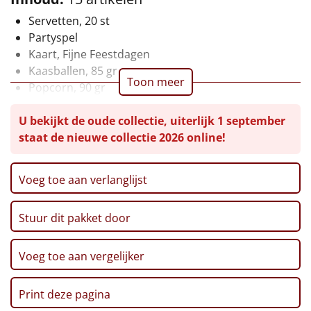
Servetten, 20 st
Leuke
Partyspel
Kaart, Fijne Feestdagen
Goedkope
Kaasballen, 85 gr
Toon meer
Popcorn, 90 gr
Uniek
Toast, 100 gr
U bekijkt de oude collectie, uiterlijk 1 september
Olijven, 50 gr
Alle thema's
staat de nieuwe collectie 2026 online!
Mini Pretzels, 80 gr
Artikel
Borrelnoten, 100 gr
Ribbelchips, 90 gr
Voeg toe aan verlanglijst
Hitster
NIEUW
Karamelsticks, 50 gr
Thee, 1,5 gr, 20 st
Pizzarette
Stuur dit pakket door
Broodstengels, 125 gr
Kerstmagazine 2025
Tas
Verpakt in een feestelijke kerstdoos
Voeg toe aan vergelijker
Wake up light
NIEUW
Print deze pagina