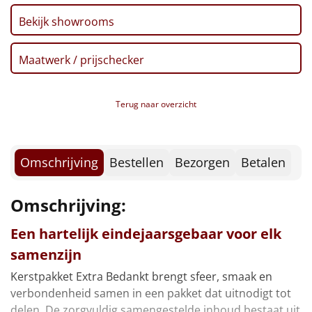
Borrelplank
Bekijk showrooms
Warmtekussen
NIEUW
Maatwerk / prijschecker
Slowcooker
POPULAIR
Noodradio
Terug naar overzicht
NIEUW
Deken (fleece plaid)
Omschrijving
Bestellen
Bezorgen
Betalen
Alle artikelen
Omschrijving:
Overige
Een hartelijk eindejaarsgebaar voor elk
Ideeën
samenzijn
Personeel
Kerstpakket Extra Bedankt brengt sfeer, smaak en
verbondenheid samen in een pakket dat uitnodigt tot
Doe het zelf
delen. De zorgvuldig samengestelde inhoud bestaat uit