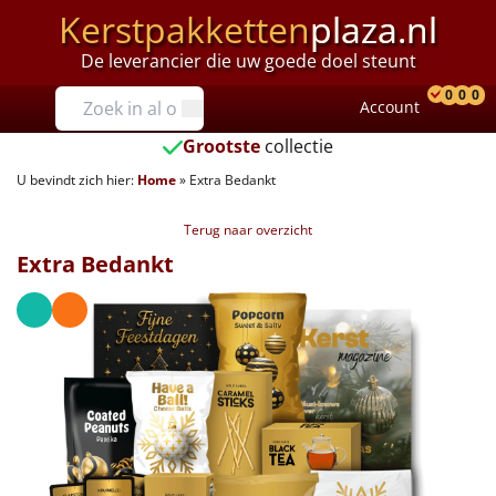
Kerstpakketten
plaza.nl
De leverancier die uw goede doel steunt
Prijzen
0
0
0
Account
Prod
Ver
W
Tot €25
Grootste
collectie
U bevindt zich hier:
Home
»
Extra Bedankt
€25 tot €35
Terug naar overzicht
€35 tot €40
Extra Bedankt
€40 tot €45
€45 tot €50
€50 tot €55
€55 tot €75