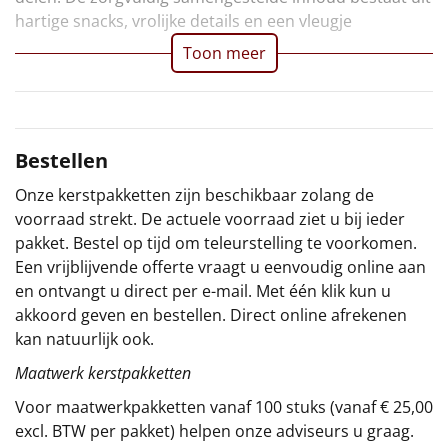
hartige snacks, vrolijke details en een vleugje
Sinterklaaspakketten
Toon meer
Particulier
Kerstgeschenken 2026
Bestellen
Relatiegeschenken
Onze kerstpakketten zijn beschikbaar zolang de
voorraad strekt. De actuele voorraad ziet u bij ieder
Cadeaubon
pakket. Bestel op tijd om teleurstelling te voorkomen.
Een vrijblijvende offerte vraagt u eenvoudig online aan
Per stuk
en ontvangt u direct per e-mail. Met één klik kun u
akkoord geven en bestellen. Direct online afrekenen
Alle overige
kan natuurlijk ook.
Maatwerk kerstpakketten
Voor maatwerkpakketten vanaf 100 stuks (vanaf € 25,00
excl. BTW per pakket) helpen onze adviseurs u graag.