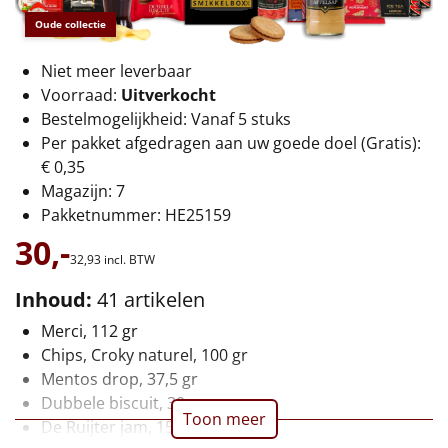
€75 tot €100
Oude collectie
€100 en hoger
Niet meer leverbaar
Voorraad:
Uitverkocht
Alle kerstpakketten 2026
Bestelmogelijkheid: Vanaf 5 stuks
Per pakket afgedragen aan uw goede doel (Gratis):
Thema
€ 0,35
Magazijn: 7
Origineel
Pakketnummer: HE25159
Rituals
30,-
32,
93
incl. BTW
Luxe
Inhoud:
41 artikelen
Merci, 112 gr
Mannen
Chips, Croky naturel, 100 gr
Mentos drop, 37,5 gr
Vrouwen
Dubbele biscuit, 30 gr
Toon meer
De Ruijter jam, 15 gr, 2 st
Duurzaam