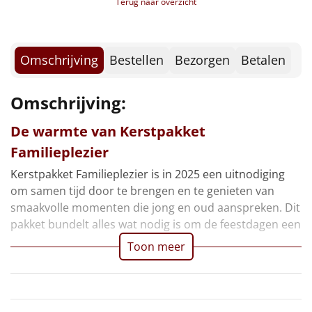
Terug naar overzicht
Borrelplank
Smikkelboxx
Voucher Fletcher hotel
Warmtekussen
Voucher PonyparkCity
NIEUW
Kerstkaart
Omschrijving
Bestellen
Bezorgen
Betalen
Slowcooker
Verpakt in een feestelijke kerstdoos
POPULAIR
Omschrijving:
Noodradio
NIEUW
De warmte van Kerstpakket
Deken (fleece plaid)
Familieplezier
Kerstpakket Familieplezier is in 2025 een uitnodiging
Alle artikelen
om samen tijd door te brengen en te genieten van
Overige
smaakvolle momenten die jong en oud aanspreken. Dit
pakket bundelt alles wat nodig is om de feestdagen een
Ideeën
Toon meer
Personeel
Doe het zelf