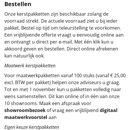
Bestellen
Sinterklaaspakketten
Onze kerstpakketten zijn beschikbaar zolang de
voorraad strekt. De actuele voorraad ziet u bij ieder
Particulier
pakket. Bestel op tijd om teleurstelling te voorkomen.
Een vrijblijvende offerte vraagt u eenvoudig online aan
Kerstgeschenken 2026
en ontvangt u direct per e-mail. Met één klik kun u
akkoord geven en bestellen. Direct online afrekenen
Relatiegeschenken
kan natuurlijk ook.
Cadeaubon
Maatwerk kerstpakketten
Voor maatwerkpakketten vanaf 100 stuks (vanaf € 25,00
Per stuk
excl. BTW per pakket) helpen onze adviseurs u graag.
Tot en met 1 november kun u pakketten volledig naar
Alle overige
wens samenstellen. Dit kan online of in één van onze
10 showrooms. Maak een afspraak voor
showroombezoek
of vraag een vrijblijvend
digitaal
maatwerkvoorstel
aan
Eigen keuze kerstpakketten