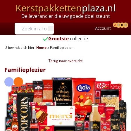
Kerstpakketten
plaza.nl
De leverancier die uw goede doel steunt
Prijzen
0
0
0
Account
Prod
Ver
W
Tot €25
Grootste
collectie
U bevindt zich hier:
Home
»
Familieplezier
€25 tot €35
Terug naar overzicht
€35 tot €40
Familieplezier
€40 tot €45
€45 tot €50
€50 tot €55
€55 tot €75