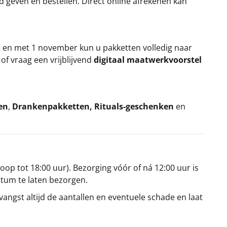
rd geven en bestellen. Direct online afrekenen kan
t en met 1 november kun u pakketten volledig naar
k
of vraag een vrijblijvend
digitaal maatwerkvoorstel
en
,
Drankenpakketten
,
Rituals-geschenken
en
oop tot 18:00 uur). Bezorging vóór of ná 12:00 uur is
atum te laten bezorgen.
angst altijd de aantallen en eventuele schade en laat