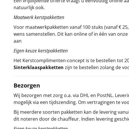
Een vrijblijvende offerte vraagt u eenvoudig online a
natuurlijk ook.
Maatwerk kerstpakketten
Voor maatwerkpakketten vanaf 100 stuks (vanaf € 25,
wens samenstellen. Dit kan online of in één van on
aan
Eigen keuze kerstpakketten
Het
Kerstcomplimenten
-concept
is te bestellen tot
Sinterklaaspakketten
zijn te bestellen zolang de vo
Bezorgen
Wij bezorgen met zorg o.a. via DHL en PostNL. Leverin
mogelijk via een tijdszending. Om vertragingen te v
Bij meerdere soorten pakketten kan de levering vanui
dit noteren door de chauffeur. Indien levering gesch
Eigen keuze kerstpakketten