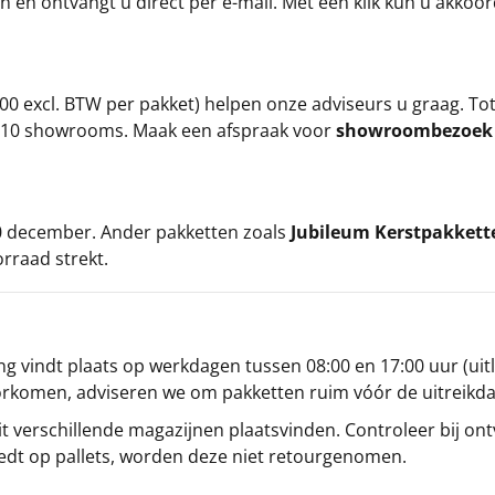
an en ontvangt u direct per e-mail. Met één klik kun u akkoo
00 excl. BTW per pakket) helpen onze adviseurs u graag. To
ze 10 showrooms. Maak een afspraak voor
showroombezoe
 20 december. Ander pakketten zoals
Jubileum Kerstpakkett
orraad strekt.
g vindt plaats op werkdagen tussen 08:00 en 17:00 uur (uitl
oorkomen, adviseren we om pakketten ruim vóór de uitreikd
t verschillende magazijnen plaatsvinden. Controleer bij ontv
iedt op pallets, worden deze niet retourgenomen.