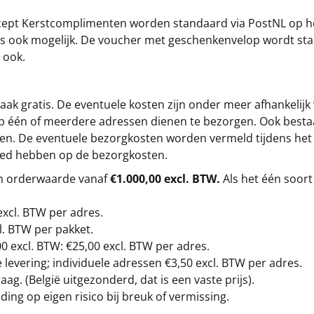
cept
Kerstcomplimenten
worden standaard via PostNL op h
s is ook mogelijk. De voucher met geschenkenvelop wordt sta
 ook.
ak gratis. De eventuele kosten zijn onder meer afhankelijk
op één of meerdere adressen dienen te bezorgen. Ook besta
gen. De eventuele bezorgkosten worden vermeld tijdens het be
loed hebben op de bezorgkosten.
en orderwaarde vanaf
€1.000,00 excl. BTW.
Als het één soort
excl. BTW
per adres.
l. BTW per pakket.
00
excl. BTW: €25,00 excl. BTW per adres.
levering; individuele adressen €3,50 excl. BTW per adres.
g. (België uitgezonderd, dat is een vaste prijs).
ding op eigen risico bij breuk of vermissing.