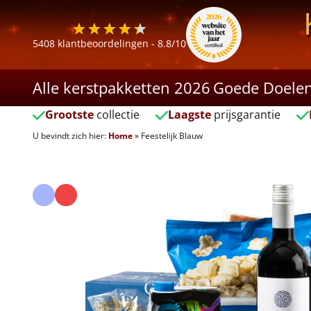
5408
klantbeoordelingen -
8.8
/10
Alle kerstpakketten 2026
Goede Doele
Grootste
collectie
Laagste
prijsgarantie
U bevindt zich hier:
Home
»
Feestelijk Blauw