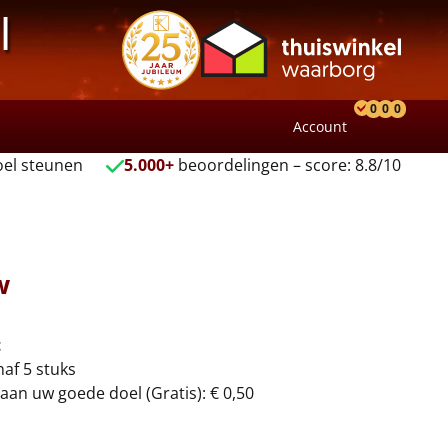
l
0
0
0
Account
Product
Verlang
Wink
el steunen
5.000+
beoordelingen – score: 8.8/10
w
t
naf 5 stuks
aan uw goede doel (Gratis): € 0,50