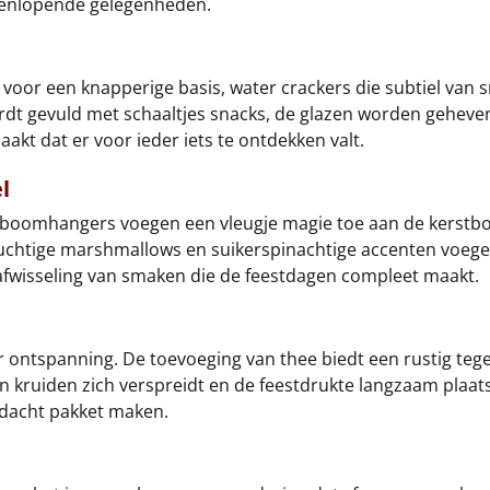
iteenlopende gelegenheden.
 voor een knapperige basis, water crackers die subtiel van s
l wordt gevuld met schaaltjes snacks, de glazen worden geh
kt dat er voor ieder iets te ontdekken valt.
l
eboomhangers voegen een vleugje magie toe aan de kerstboo
 Luchtige marshmallows en suikerspinachtige accenten voegen
afwisseling van smaken die de feestdagen compleet maakt.
r ontspanning. De toevoeging van thee biedt een rustig tege
 kruiden zich verspreidt en de feestdrukte langzaam plaats
ordacht pakket maken.