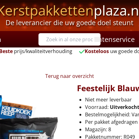
Kerstpakketten
plaza.n
De leverancier die uw goede doel steunt
n
Klantenservice
Beste
prijs/kwaliteitverhouding
Kosteloos
uw goede do
Terug naar overzicht
Feestelijk Blau
Niet meer leverbaar
Voorraad:
Uitverkoch
Bestelmogelijkheid: Va
Per pakket afgedragen 
Magazijn: 8
Pakketnummer: R049