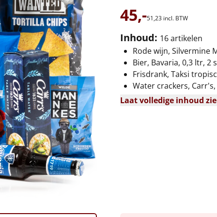
45,-
51,
23
incl. BTW
Inhoud:
16 artikelen
Rode wijn, Silvermine Me
Bier, Bavaria, 0,3 ltr, 2 s
Frisdrank, Taksi tropisch
Water crackers, Carr's,
Laat volledige inhoud zi