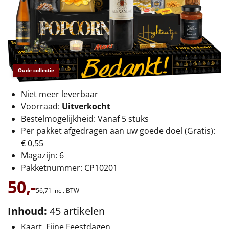
€75 tot €100
€100 en hoger
Alle kerstpakketten 2026
Oude collectie
Thema
Niet meer leverbaar
Origineel
Voorraad:
Uitverkocht
Bestelmogelijkheid: Vanaf 5 stuks
Rituals
Per pakket afgedragen aan uw goede doel (Gratis):
€ 0,55
Luxe
Magazijn: 6
Pakketnummer: CP10201
Mannen
50,-
56,
71
incl. BTW
Vrouwen
Inhoud:
45 artikelen
Duurzaam
Kaart, Fijne Feestdagen