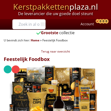
Kerstpakketten
plaza.nl
De leverancier die uw goede doel steunt
Prijzen
0
0
0
Account
Prod
Ver
W
Tot €25
Grootste
collectie
U bevindt zich hier:
Home
»
Feestelijk Foodbox
€25 tot €35
Terug naar overzicht
€35 tot €40
Feestelijk Foodbox
€40 tot €45
€45 tot €50
€50 tot €55
€55 tot €75