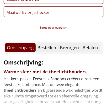
Tagliata, 250 gr
Borrelplank
Pastasaus, 300 gr
Maatwerk / prijschecker
Beschuit, Naturel, 125 gr
Warmtekussen
NIEUW
Mars, 20 gr, 2 st
Suikerwafel, 80 gr
Slowcooker
POPULAIR
Terug naar overzicht
Tomatensoep, 450 ml
Kaas, Old Amsterdam, 150 gr
Noodradio
NIEUW
HighTea'tje, 11-dlg
* Inhoud Hightea'tje:
Omschrijving
Bestellen
Bezorgen
Betalen
Deken (fleece plaid)
Thee, Lipton, Rooibos, 1,7 gr
Thee, Lipton, Earl Grey, 2 gr
Alle artikelen
Omschrijving:
Boterwafels, 3 x 10 gr
Overige
Toblerone, 8 gr
Warme sfeer met de
theelichthouders
Nougat, Caramel, 12 gr
Het kerstpakket Feestelijk Foodbox creëert direct een
Ideeën
Tony's Chocolonely, Melk, 9 gr
feestelijke ambiance. Met de twee elegante
Knackebrod, 15 gr
theelichthouders
en bijpassende waxinelichtjes wordt
Personeel
Jam, 25 gr
elke ruimte omgetoverd tot een sfeervolle omgeving
Honing, 8 gr
waar gezelligheid centraal staat. Het zachte licht nodigt
Doe het zelf
Kerstmagazine 2025