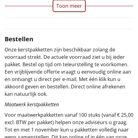
Verpakt in een feestelijke kerstdoos
Toon meer
Sinterklaaspakketten
Particulier
Bestellen
Kerstgeschenken 2026
Onze kerstpakketten zijn beschikbaar zolang de
Relatiegeschenken
voorraad strekt. De actuele voorraad ziet u bij ieder
pakket. Bestel op tijd om teleurstelling te voorkomen.
Cadeaubon
Een vrijblijvende offerte vraagt u eenvoudig online aan
en ontvangt u direct per e-mail. Met één klik kun u
Per stuk
akkoord geven en bestellen. Direct online afrekenen
kan natuurlijk ook.
Alle overige
Maatwerk kerstpakketten
Voor maatwerkpakketten vanaf 100 stuks (vanaf € 25,00
excl. BTW per pakket) helpen onze adviseurs u graag.
Tot en met 1 november kun u pakketten volledig naar
wens samenstellen. Dit kan online of in één van onze