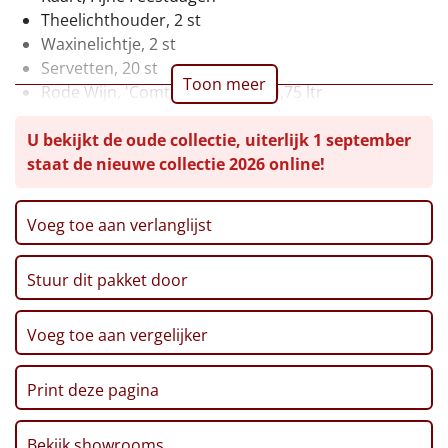
Theelichthouder, 2 st
Leuke
Waxinelichtje, 2 st
Servetten, 20 st
Goedkope
Toon meer
Rode Wijn, 'Comte Alexandre', 0,75 ltr
Bier, Steenberge, 25 cl, 2 st
Uniek
U bekijkt de oude collectie, uiterlijk 1 september
Chocolade Pralines, 130 gr
staat de nieuwe collectie 2026 online!
Ribbelchips, 90 gr
Alle thema's
Stroopwafel, 2 x 32 gr
Pretzel sticks XXL, 200 gr
Artikel
Voeg toe aan verlanglijst
Marshmallows, 140 gr
Pepermunt, 65 gr
Hitster
NIEUW
Stuur dit pakket door
Pannenkoekenmix, 400 gr
Zwarte Thee, 1,5 gr, 20 st
Pizzarette
Pinda's, 100 gr
Voeg toe aan vergelijker
Autodrop, Kerstlimo's, 70 gr
Tas
Popcorn, 100 gr
Print deze pagina
Haribo, Goudbeertjes, 75 gr
Wake up light
NIEUW
Twix, 50 gr
Bekijk showrooms