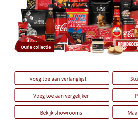
Oude collectie
Voeg toe aan verlanglijst
Stu
Voeg toe aan vergelijker
P
Bekijk showrooms
Maat