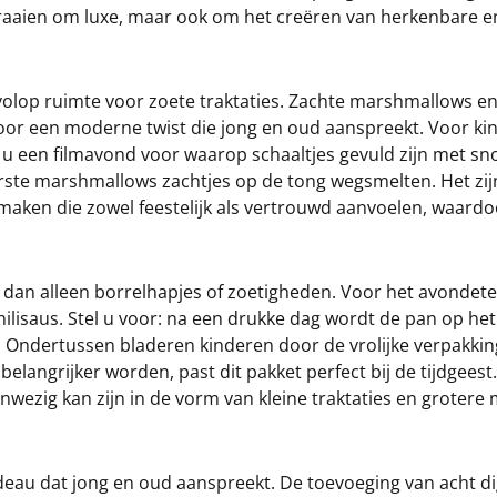
e draaien om luxe, maar ook om het creëren van herkenbare
 volop ruimte voor zoete traktaties. Zachte marshmallows e
n voor een moderne twist die jong en oud aanspreekt. Voor ki
 u een filmavond voor waarop schaaltjes gevuld zijn met s
erste marshmallows zachtjes op de tong wegsmelten. Het zi
aken die zowel feestelijk als vertrouwd aanvoelen, waardoo
t dan alleen borrelhapjes of zoetigheden. Voor het avondete
chilisaus. Stel u voor: na een drukke dag wordt de pan op he
li. Ondertussen bladeren kinderen door de vrolijke verpakkin
elangrijker worden, past dit pakket perfect bij de tijdgeest.
ezig kan zijn in de vorm van kleine traktaties en grotere m
adeau dat jong en oud aanspreekt. De toevoeging van acht d