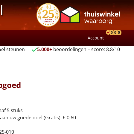
l
0
0
0
Account
Product
Verlang
Wink
el steunen
5.000+
beoordelingen – score: 8.8/10
epgoed
t
naf 5 stuks
aan uw goede doel (Gratis): € 0,60
25-010