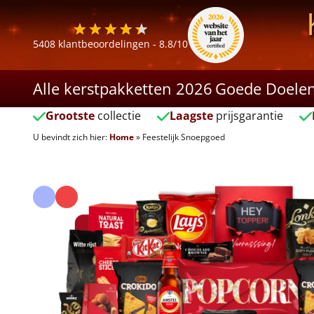
5408
klantbeoordelingen -
8.8
/10
Alle kerstpakketten 2026
Goede Doele
Grootste
collectie
Laagste
prijsgarantie
U bevindt zich hier:
Home
»
Feestelijk Snoepgoed