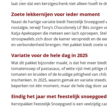
laat zien dat een kerstgeschenk niet alleen hoeft t
Zoete lekkernijen voor ieder moment
Naast de hartige variatie biedt Feestelijk Snoepgoed
nostalgie, terwijl Tony’s Chocolonely Lil’ Bits zorge
Katja Apekoppen die meteen een lach oproepen. Stel
stroopwafels zich door de kamer verspreidt en de e
en verbondenheid brengen. Het pakket biedt zoete sm
Variatie voor de hele dag in 2025
Wat dit pakket bijzonder maakt, is dat het meer bied
tomatensoep of pastasaus, of witte rijst met pittige 
tomaten en kruiden of de kruidige pittigheid van chi
inschenken. In 2025, waarin gemak en variatie steeds b
beperken tot één moment, maar de hele dag door aanw
Eindig het jaar met feestelijk snoepgoed
Kerstpakket Feestelijk Snoepgoed is een veelzijdig c