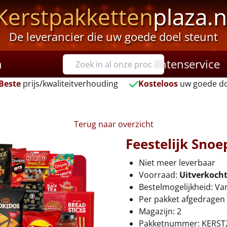
Kerstpakketten
plaza.n
De leverancier die uw goede doel steunt
n
Klantenservice
Beste
prijs/kwaliteitverhouding
Kosteloos
uw goede do
Terug naar overzicht
Feestelijk Sno
Niet meer leverbaar
Voorraad:
Uitverkoch
Bestelmogelijkheid: Va
Per pakket afgedragen 
Magazijn: 2
Pakketnummer: KERST