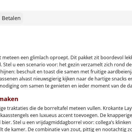
Betalen
 meteen een glimlach oproept. Dit pakket zit boordevol lek
 Stel u een scenario voor: het gezin verzamelt zich rond de
schijnen: beschuit en toast die samen met fruitige aardbeien
lwassenen alvast nieuwsgierig kijken naar de hartige snacks e
itnodiging om samen te genieten en ieder moment van de dag
 maken
ige traktaties die de borreltafel meteen vullen. Krokante Lay
kaasstengels een luxueus accent toevoegen. De knapperige 
l bier. Stel u een vrijdagmiddagborrel voor: collega’s klink
 de kamer. De combinatie van zout, pittig en nootachtig zo