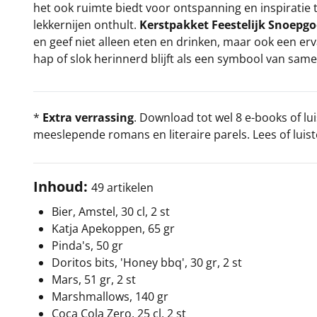
het ook ruimte biedt voor ontspanning en inspiratie t
lekkernijen onthult.
Kerstpakket Feestelijk Snoepg
en geef niet alleen eten en drinken, maar ook een erv
hap of slok herinnerd blijft als een symbool van same
*
Extra verrassing
. Download tot wel 8 e-books of l
meeslepende romans en literaire parels. Lees of luiste
Inhoud:
49 artikelen
Bier, Amstel, 30 cl, 2 st
Katja Apekoppen, 65 gr
Pinda's, 50 gr
Doritos bits, 'Honey bbq', 30 gr, 2 st
Mars, 51 gr, 2 st
Marshmallows, 140 gr
Coca Cola Zero, 25 cl, 2 st