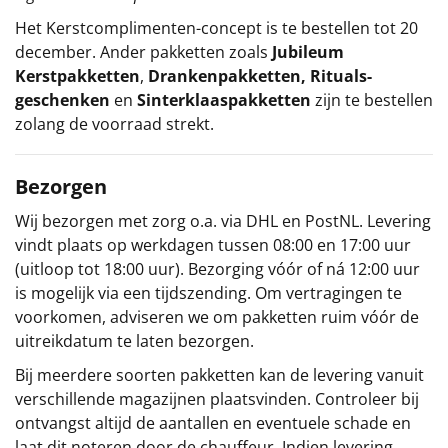
Het
Kerstcomplimenten
-concept
is te bestellen tot 20
december. Ander pakketten zoals
Jubileum
Kerstpakketten
,
Drankenpakketten
,
Rituals-
geschenken
en
Sinterklaaspakketten
zijn te bestellen
zolang de voorraad strekt.
Bezorgen
Wij bezorgen met zorg o.a. via DHL en PostNL. Levering
vindt plaats op werkdagen tussen 08:00 en 17:00 uur
(uitloop tot 18:00 uur). Bezorging vóór of ná 12:00 uur
is mogelijk via een tijdszending. Om vertragingen te
voorkomen, adviseren we om pakketten ruim vóór de
uitreikdatum te laten bezorgen.
Bij meerdere soorten pakketten kan de levering vanuit
verschillende magazijnen plaatsvinden. Controleer bij
ontvangst altijd de aantallen en eventuele schade en
laat dit noteren door de chauffeur. Indien levering