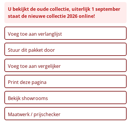
Caramel candy's, 65 gr
U bekijkt de oude collectie, uiterlijk 1 september
Toast, 80 gr
Leuke
staat de nieuwe collectie 2026 online!
Smeer & dipkaas, 100 gr
Corn chips, 75 gr
Goedkope
Suikerpinda's, 100 gr
Voeg toe aan verlanglijst
Kerstkaart
Uniek
Voucher Ponycity
Stuur dit pakket door
Voucher Fletcher hotel
Alle thema's
Verpakt in een feestelijke kerstdoos
Artikel
Voeg toe aan vergelijker
Hitster
NIEUW
Print deze pagina
Pizzarette
Bekijk showrooms
Tas
Maatwerk / prijschecker
Wake up light
NIEUW