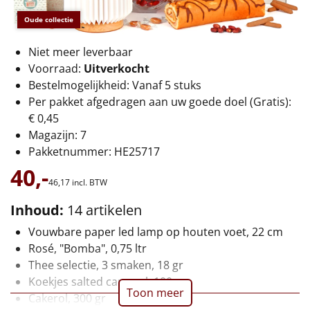
€75 tot €100
Oude collectie
€100 en hoger
Niet meer leverbaar
Voorraad:
Uitverkocht
Alle kerstpakketten 2026
Bestelmogelijkheid: Vanaf 5 stuks
Thema
Per pakket afgedragen aan uw goede doel (Gratis):
€ 0,45
Origineel
Magazijn: 7
Pakketnummer: HE25717
Rituals
40,-
46,
17
incl. BTW
Luxe
Inhoud:
14 artikelen
Vouwbare paper led lamp op houten voet, 22 cm
Mannen
Rosé, "Bomba", 0,75 ltr
Thee selectie, 3 smaken, 18 gr
Vrouwen
Koekjes salted caramel, 100 gr
Toon meer
Cakerol, 300 gr
Duurzaam