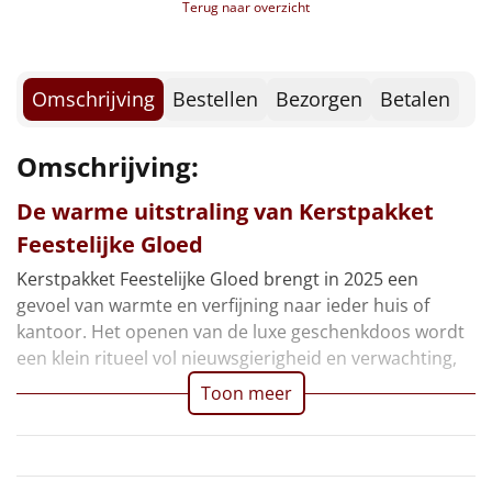
Borrelplank
Terug naar overzicht
Warmtekussen
NIEUW
Omschrijving
Bestellen
Bezorgen
Betalen
Slowcooker
POPULAIR
Omschrijving:
Noodradio
NIEUW
De warme uitstraling van Kerstpakket
Deken (fleece plaid)
Feestelijke Gloed
Alle artikelen
Kerstpakket Feestelijke Gloed brengt in 2025 een
gevoel van warmte en verfijning naar ieder huis of
Overige
kantoor. Het openen van de luxe geschenkdoos wordt
een klein ritueel vol nieuwsgierigheid en verwachting,
Ideeën
Toon meer
Personeel
Doe het zelf