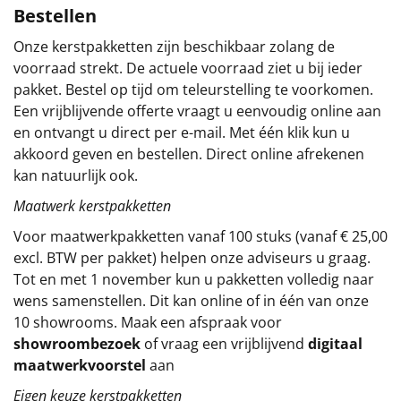
Bestellen
Sinterklaaspakketten
Onze kerstpakketten zijn beschikbaar zolang de
voorraad strekt. De actuele voorraad ziet u bij ieder
Particulier
pakket. Bestel op tijd om teleurstelling te voorkomen.
Een vrijblijvende offerte vraagt u eenvoudig online aan
Kerstgeschenken 2026
en ontvangt u direct per e-mail. Met één klik kun u
akkoord geven en bestellen. Direct online afrekenen
Relatiegeschenken
kan natuurlijk ook.
Cadeaubon
Maatwerk kerstpakketten
Voor maatwerkpakketten vanaf 100 stuks (vanaf € 25,00
Per stuk
excl. BTW per pakket) helpen onze adviseurs u graag.
Tot en met 1 november kun u pakketten volledig naar
Alle overige
wens samenstellen. Dit kan online of in één van onze
10 showrooms. Maak een afspraak voor
showroombezoek
of vraag een vrijblijvend
digitaal
maatwerkvoorstel
aan
Eigen keuze kerstpakketten