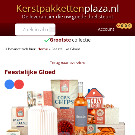
Kerstpakketten
plaza.nl
De leverancier die uw goede doel steunt
Prijzen
0
0
0
Account
Prod
Ver
W
Tot €25
Grootste
collectie
U bevindt zich hier:
Home
»
Feestelijke Gloed
€25 tot €35
Terug naar overzicht
€35 tot €40
Feestelijke Gloed
€40 tot €45
€45 tot €50
€50 tot €55
€55 tot €75