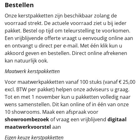
Bestellen
Sinterklaaspakketten
Onze kerstpakketten zijn beschikbaar zolang de
voorraad strekt. De actuele voorraad ziet u bij ieder
Particulier
pakket. Bestel op tijd om teleurstelling te voorkomen.
Een vrijblijvende offerte vraagt u eenvoudig online aan
Kerstgeschenken 2026
en ontvangt u direct per e-mail. Met één klik kun u
akkoord geven en bestellen. Direct online afrekenen
Relatiegeschenken
kan natuurlijk ook.
Cadeaubon
Maatwerk kerstpakketten
Voor maatwerkpakketten vanaf 100 stuks (vanaf € 25,00
Per stuk
excl. BTW per pakket) helpen onze adviseurs u graag.
Tot en met 1 november kun u pakketten volledig naar
Alle overige
wens samenstellen. Dit kan online of in één van onze
10 showrooms. Maak een afspraak voor
showroombezoek
of vraag een vrijblijvend
digitaal
maatwerkvoorstel
aan
Eigen keuze kerstpakketten