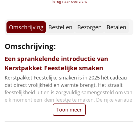
Terug naar overzicht
Borrelplank
Warmtekussen
NIEUW
Omschrijving
Bestellen
Bezorgen
Betalen
Slowcooker
POPULAIR
Omschrijving:
Noodradio
NIEUW
Een sprankelende introductie van
Deken (fleece plaid)
Kerstpakket Feestelijke smaken
Alle artikelen
Kerstpakket Feestelijke smaken is in 2025 hét cadeau
dat direct vrolijkheid en warmte brengt. Het straalt
Overige
feestelijkheid uit en is zorgvuldig samengesteld om van
elk moment een klein feestje te maken. De rijke variatie
Ideeën
Toon meer
Personeel
Doe het zelf