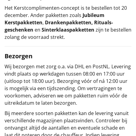
Het
Kerstcomplimenten
-concept
is te bestellen tot 20
december. Ander pakketten zoals
Jubileum
Kerstpakketten
,
Drankenpakketten
,
Rituals-
geschenken
en
Sinterklaaspakketten
zijn te bestellen
zolang de voorraad strekt.
Bezorgen
Wij bezorgen met zorg o.a. via DHL en PostNL. Levering
vindt plaats op werkdagen tussen 08:00 en 17:00 uur
(uitloop tot 18:00 uur). Bezorging vóór of ná 12:00 uur
is mogelijk via een tijdszending. Om vertragingen te
voorkomen, adviseren we om pakketten ruim vóór de
uitreikdatum te laten bezorgen.
Bij meerdere soorten pakketten kan de levering vanuit
verschillende magazijnen plaatsvinden. Controleer bij
ontvangst altijd de aantallen en eventuele schade en
laat dit noteren door de chauffeur. Indien levering