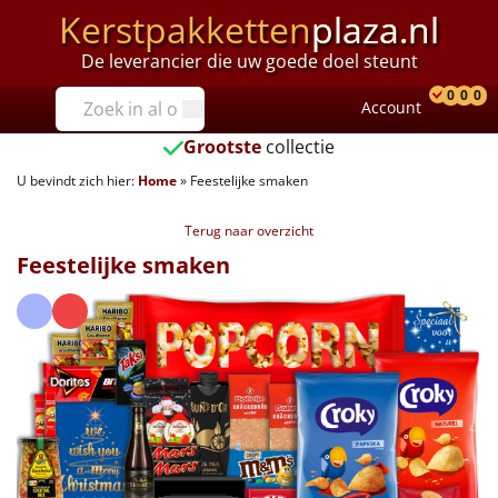
Kerstpakketten
plaza.nl
De leverancier die uw goede doel steunt
Prijzen
0
0
0
Account
Prod
Ver
W
Tot €25
Grootste
collectie
U bevindt zich hier:
Home
»
Feestelijke smaken
€25 tot €35
Terug naar overzicht
€35 tot €40
Feestelijke smaken
€40 tot €45
€45 tot €50
€50 tot €55
€55 tot €75