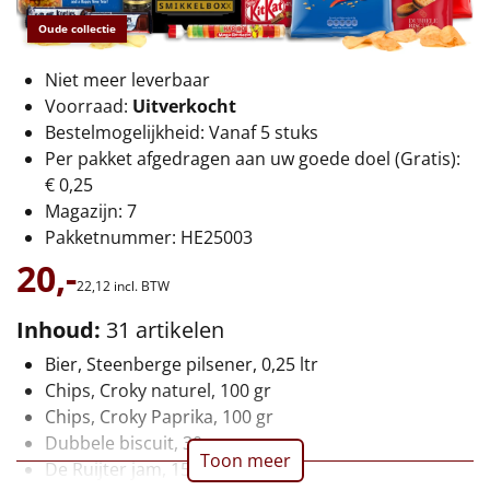
€75 tot €100
Oude collectie
€100 en hoger
Niet meer leverbaar
Voorraad:
Uitverkocht
Alle kerstpakketten 2026
Bestelmogelijkheid: Vanaf 5 stuks
Per pakket afgedragen aan uw goede doel (Gratis):
Thema
€ 0,25
Origineel
Magazijn: 7
Pakketnummer: HE25003
Rituals
20,-
22,
12
incl. BTW
Luxe
Inhoud:
31 artikelen
Bier, Steenberge pilsener, 0,25 ltr
Mannen
Chips, Croky naturel, 100 gr
Chips, Croky Paprika, 100 gr
Vrouwen
Dubbele biscuit, 30 gr
Toon meer
De Ruijter jam, 15 gr, 2 st
Duurzaam