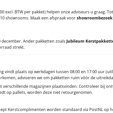
00 excl. BTW per pakket) helpen onze adviseurs u graag. To
ze 10 showrooms. Maak een afspraak voor
showroombezoe
 20 december. Ander pakketten zoals
Jubileum Kerstpakkett
orraad strekt.
g vindt plaats op werkdagen tussen 08:00 en 17:00 uur (uitl
oorkomen, adviseren we om pakketten ruim vóór de uitreikd
t verschillende magazijnen plaatsvinden. Controleer bij ontv
iedt op pallets, worden deze niet retourgenomen.
cept
Kerstcomplimenten
worden standaard via PostNL op h