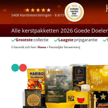
5408
klantbeoordelingen -
8.8
/10
Alle kerstpakketten 2026
Goede Doele
Grootste
collectie
Laagste
prijsgarantie
U bevindt zich hier:
Home
»
Feestelijke Verwennerij