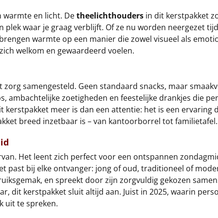
n warmte en licht. De
theelichthouders
in dit kerstpakket zo
 plek waar je graag verblijft. Of ze nu worden neergezet tij
 brengen warmte op een manier die zowel visueel als emotio
zich welkom en gewaardeerd voelen.
met zorg samengesteld. Geen standaard snacks, maar smaakvo
s, ambachtelijke zoetigheden en feestelijke drankjes die per
dit kerstpakket meer is dan een attentie: het is een ervar
ket breed inzetbaar is – van kantoorborrel tot familietafel.
id
d ervan. Het leent zich perfect voor een ontspannen zonda
et past bij elke ontvanger: jong of oud, traditioneel of mode
ruiksgemak, en spreekt door zijn zorgvuldig gekozen samens
ar, dit kerstpakket sluit altijd aan. Juist in 2025, waarin 
k uit te spreken.