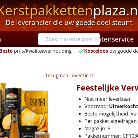
Kerstpakketten
plaza.n
De leverancier die uw goede doel steunt
n
Klantenservice
Beste
prijs/kwaliteitverhouding
Kosteloos
uw goede do
Terug naar overzicht
Feestelijke Ver
Niet meer leverbaar
Voorraad:
Uitverkoch
Bestelmogelijkheid: Va
Per pakket afgedragen 
Magazijn: 6
Pakketnummer: CP103