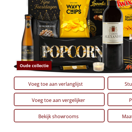
Oude collectie
Voeg toe aan verlanglijst
Stu
Voeg toe aan vergelijker
P
Bekijk showrooms
Maat