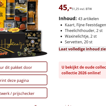
45,-
51,
25
incl. BTW
Inhoud:
43 artikelen
Kaart, Fijne Feestdage
Theelichthouder, 2 st
Waxinelichtje, 2 st
Servetten, 20 st
Laat volledige inhoud zi
U bekijkt de oude collec
ur dit pakket door
collectie 2026 online!
rint deze pagina
werk / prijschecker