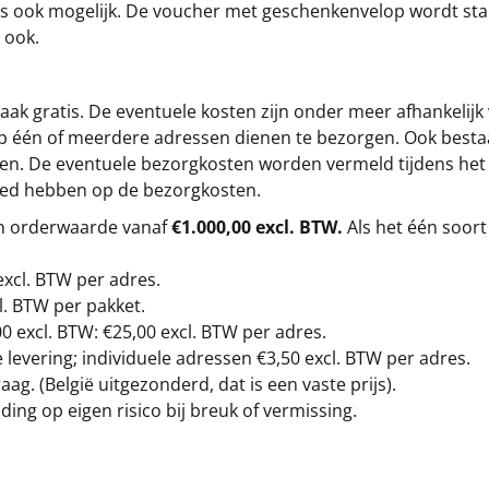
s is ook mogelijk. De voucher met geschenkenvelop wordt sta
 ook.
ak gratis. De eventuele kosten zijn onder meer afhankelijk
op één of meerdere adressen dienen te bezorgen. Ook besta
gen. De eventuele bezorgkosten worden vermeld tijdens het be
loed hebben op de bezorgkosten.
en orderwaarde vanaf
€1.000,00 excl. BTW.
Als het één soort
excl. BTW
per adres.
l. BTW per pakket.
00
excl. BTW: €25,00 excl. BTW per adres.
levering; individuele adressen €3,50 excl. BTW per adres.
g. (België uitgezonderd, dat is een vaste prijs).
ding op eigen risico bij breuk of vermissing.