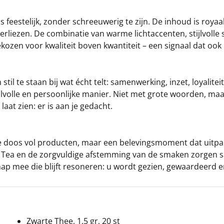
k is feestelijk, zonder schreeuwerig te zijn. De inhoud is roy
 verliezen. De combinatie van warme lichtaccenten, stijlvoll
kozen voor kwaliteit boven kwantiteit – een signaal dat ook i
stil te staan bij wat écht telt: samenwerking, inzet, loyalite
lvolle en persoonlijke manier. Niet met grote woorden, ma
aat zien: er is aan je gedacht.
e doos vol producten, maar een belevingsmoment dat uitpak
gh Tea en de zorgvuldige afstemming van de smaken zorgen 
hap mee die blijft resoneren: u wordt gezien, gewaardeerd
Zwarte Thee, 1,5 gr, 20 st