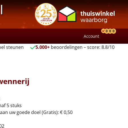
l
0
0
0
Account
Product
Verlang
Wink
el steunen
5.000+
beoordelingen – score: 8.8/10
wennerij
t
naf 5 stuks
aan uw goede doel (Gratis): € 0,50
02