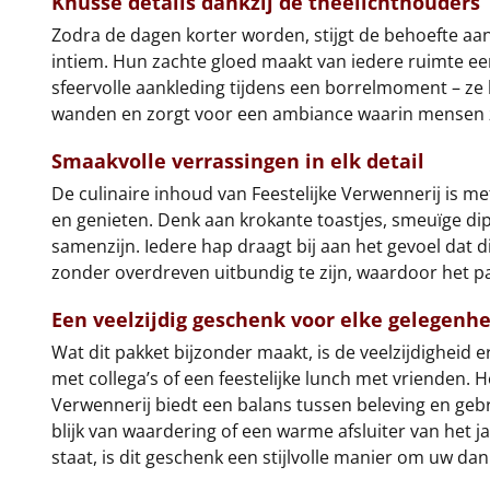
Knusse details dankzij de theelichthouders
Zodra de dagen korter worden, stijgt de behoefte aa
intiem. Hun zachte gloed maakt van iedere ruimte een
sfeervolle aankleding tijdens een borrelmoment – ze
wanden en zorgt voor een ambiance waarin mensen 
Smaakvolle verrassingen in elk detail
De culinaire inhoud van Feestelijke Verwennerij is 
en genieten. Denk aan krokante toastjes, smeuïge dip
samenzijn. Iedere hap draagt bij aan het gevoel dat 
zonder overdreven uitbundig te zijn, waardoor het pak
Een veelzijdig geschenk voor elke gelegenhe
Wat dit pakket bijzonder maakt, is de veelzijdighei
met collega’s of een feestelijke lunch met vrienden. H
Verwennerij biedt een balans tussen beleving en geb
blijk van waardering of een warme afsluiter van het ja
staat, is dit geschenk een stijlvolle manier om uw dan