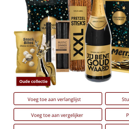
Oude collectie
Voeg toe aan verlanglijst
Stu
Voeg toe aan vergelijker
P