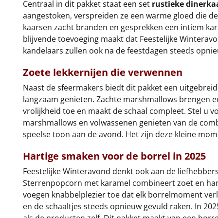
Centraal in dit pakket staat een set
rustieke dinerk
aangestoken, verspreiden ze een warme gloed die de ru
kaarsen zacht branden en gesprekken een intiem karak
blijvende toevoeging maakt dat Feestelijke Winteravo
kandelaars zullen ook na de feestdagen steeds opni
Zoete lekkernijen die verwennen
Naast de sfeermakers biedt dit pakket een uitgebreide
langzaam genieten. Zachte marshmallows brengen een v
vrolijkheid toe en maakt de schaal compleet. Stel u 
marshmallows en volwassenen genieten van de combin
speelse toon aan de avond. Het zijn deze kleine mome
Hartige smaken voor de borrel in 2025
Feestelijke Winteravond denkt ook aan de liefhebbers
Sterrenpopcorn met karamel combineert zoet en hartig 
voegen knabbelplezier toe dat elk borrelmoment verl
en de schaaltjes steeds opnieuw gevuld raken. In 202
als de producten zelf. Dit pakket maakt van een borre