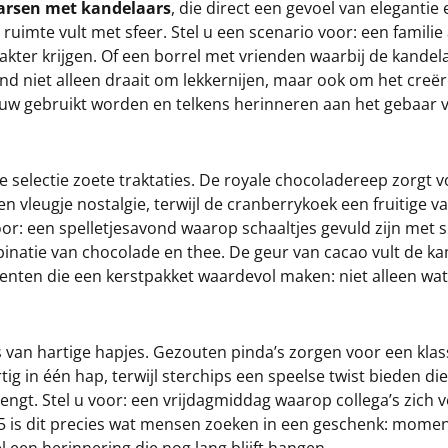
aarsen met kandelaars
, die direct een gevoel van elegantie
imte vult met sfeer. Stel u een scenario voor: een familie a
ter krijgen. Of een borrel met vrienden waarbij de kandelaa
nd niet alleen draait om lekkernijen, maar ook om het creë
euw gebruikt worden en telkens herinneren aan het gebaar 
 selectie zoete traktaties. De royale chocoladereep zorgt voo
leugje nostalgie, terwijl de cranberrykoek een fruitige va
voor: een spelletjesavond waarop schaaltjes gevuld zijn met
atie van chocolade en thee. De geur van cacao vult de kam
nten die een kerstpakket waardevol maken: niet alleen wat 
 van hartige hapjes. Gezouten pinda’s zorgen voor een klass
in één hap, terwijl sterchips een speelse twist bieden die 
engt. Stel u voor: een vrijdagmiddag waarop collega’s zic
5 is dit precies wat mensen zoeken in een geschenk: momente
l een herinnering die nog lang blijft hangen.