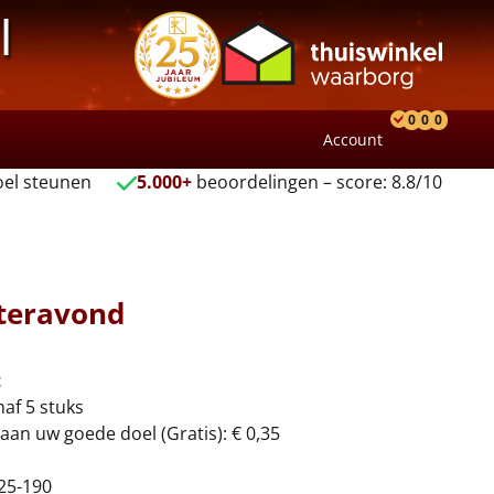
l
0
0
0
Account
Product
Verlang
Wink
el steunen
5.000+
beoordelingen – score: 8.8/10
nteravond
t
naf 5 stuks
aan uw goede doel (Gratis): € 0,35
25-190