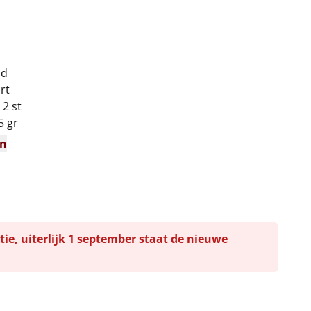
ud
rt
 2 st
5 gr
en
tie, uiterlijk 1 september staat de nieuwe