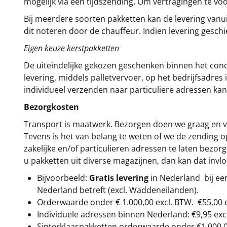
mogelijk via een tijdszending. Om vertragingen te v
Bij meerdere soorten pakketten kan de levering vanui
dit noteren door de chauffeur. Indien levering gesch
Eigen keuze kerstpakketten
De uiteindelijke gekozen geschenken binnen het con
levering, middels palletvervoer, op het bedrijfsadre
individueel verzenden naar particuliere adressen kan
Bezorgkosten
Transport is maatwerk. Bezorgen doen we graag en va
Tevens is het van belang te weten of we de zending 
zakelijke en/of particulieren adressen te laten bezor
u pakketten uit diverse magazijnen, dan kan dat inv
Bijvoorbeeld:
Gratis levering
in Nederland bij e
Nederland betreft (excl. Waddeneilanden).
Orderwaarde onder €
1.000,00
excl. BTW.
€55,00 
Individuele adressen binnen Nederland: €9,95 exc
Sinterklaaspakketten orderwaarde onder €
1.000,