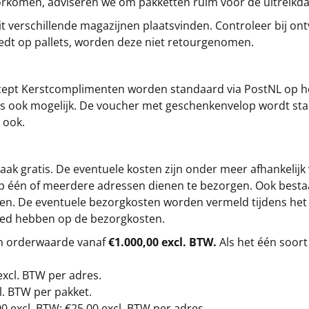
oorkomen, adviseren we om pakketten ruim vóór de uitreikd
t verschillende magazijnen plaatsvinden. Controleer bij ontv
iedt op pallets, worden deze niet retourgenomen.
cept
Kerstcomplimenten
worden standaard via PostNL op h
s is ook mogelijk. De voucher met geschenkenvelop wordt sta
 ook.
ak gratis. De eventuele kosten zijn onder meer afhankelijk
op één of meerdere adressen dienen te bezorgen. Ook besta
gen. De eventuele bezorgkosten worden vermeld tijdens het be
loed hebben op de bezorgkosten.
en orderwaarde vanaf
€1.000,00 excl. BTW.
Als het één soort
excl. BTW
per adres.
l. BTW per pakket.
00
excl. BTW: €25,00 excl. BTW per adres.