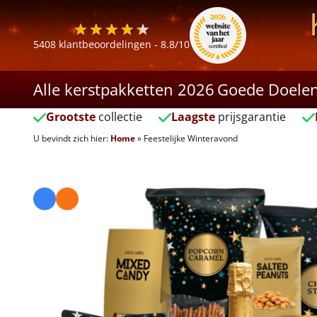
5408
klantbeoordelingen -
8.8
/10
Alle kerstpakketten 2026
Goede Doele
Grootste
collectie
Laagste
prijsgarantie
U bevindt zich hier:
Home
»
Feestelijke Winteravond