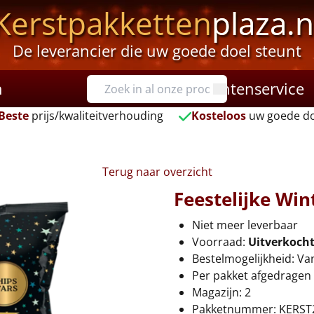
Kerstpakketten
plaza.n
De leverancier die uw goede doel steunt
n
Klantenservice
Beste
prijs/kwaliteitverhouding
Kosteloos
uw goede do
Terug naar overzicht
Feestelijke Wi
Niet meer leverbaar
Voorraad:
Uitverkoch
Bestelmogelijkheid: Va
Per pakket afgedragen 
Magazijn: 2
Pakketnummer: KERST