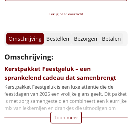
Nougat, 12 gr
Borrelplank
Tiny tony chocolonely, mini
Terug naar overzicht
Toblerone, mini
Warmtekussen
NIEUW
Verpakt in een feestelijke kerstdoos, 39 x 29 x 12,6
cm
Slowcooker
POPULAIR
Omschrijving
Bestellen
Bezorgen
Betalen
Noodradio
NIEUW
Omschrijving:
Deken (fleece plaid)
Kerstpakket Feestgeluk – een
Alle artikelen
sprankelend cadeau dat samenbrengt
Overige
Kerstpakket Feestgeluk is een luxe attentie die de
feestdagen van 2025 een vrolijke glans geeft. Dit pakket
Ideeën
is met zorg samengesteld en combineert een kleurrijke
mix van lekkernijen en drankjes die uitnodigen om
Personeel
Toon meer
Doe het zelf