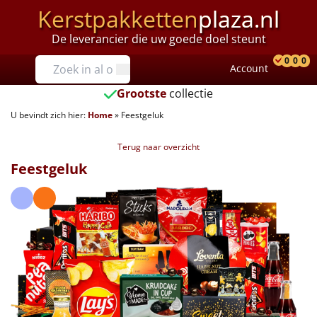
Kerstpakketten
plaza.nl
De leverancier die uw goede doel steunt
Prijzen
0
0
0
Account
Prod
Ver
W
Tot €25
Grootste
collectie
U bevindt zich hier:
Home
»
Feestgeluk
€25 tot €35
Terug naar overzicht
€35 tot €40
Feestgeluk
€40 tot €45
€45 tot €50
€50 tot €55
€55 tot €75