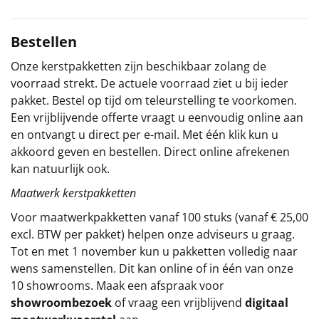
Sinterklaaspakketten
Bestellen
Particulier
Onze kerstpakketten zijn beschikbaar zolang de
voorraad strekt. De actuele voorraad ziet u bij ieder
Kerstgeschenken 2026
pakket. Bestel op tijd om teleurstelling te voorkomen.
Een vrijblijvende offerte vraagt u eenvoudig online aan
Relatiegeschenken
en ontvangt u direct per e-mail. Met één klik kun u
akkoord geven en bestellen. Direct online afrekenen
Cadeaubon
kan natuurlijk ook.
Maatwerk kerstpakketten
Per stuk
Voor maatwerkpakketten vanaf 100 stuks (vanaf € 25,00
Alle overige
excl. BTW per pakket) helpen onze adviseurs u graag.
Tot en met 1 november kun u pakketten volledig naar
wens samenstellen. Dit kan online of in één van onze
10 showrooms. Maak een afspraak voor
showroombezoek
of vraag een vrijblijvend
digitaal