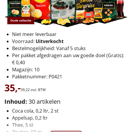
€75 tot €100
€100 en hoger
Oude collectie
Alle kerstpakketten 2026
Niet meer leverbaar
Voorraad:
Uitverkocht
Thema
Bestelmogelijkheid: Vanaf 5 stuks
Per pakket afgedragen aan uw goede doel (Gratis):
Origineel
€ 0,40
Magazijn: 10
Rituals
Pakketnummer: P0421
35,-
Luxe
39,
22
incl. BTW
Mannen
Inhoud:
30 artikelen
Coca cola, 0,2 ltr, 2 st
Vrouwen
Appelsap, 0,2 ltr
Thee, 5 st
Duurzaam
Zoutjes, 60 gr